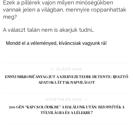
Ezek a pillérek vajon milyen minőségükben
vannak jelen a világban, mennyire roppanhattak
meg?
A választ talán nem is akarjuk tudni…
Mondd el a véleményed, kíváncsiak vagyunk rá!
ELŐZŐ CIKK
ENNYI MIKROMŰANYAG JUT A SZERVEZETEDBE HETENTE: IJESZTŐ
ADATOK LÁTTAK NAPVILÁGOT
KÖVETKEZŐ CIKK
500 GÉN “KAPCSOLÓDIK BE” A HALÁLUNK UTÁN: BIZONYÍTÉK A
TÚLVILÁGRA ÉS A LÉLEKRE?