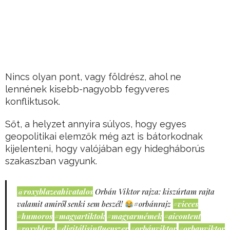
Nincs olyan pont, vagy földrész, ahol ne
lennének kisebb-nagyobb fegyveres
konfliktusok.
Sőt, a helyzet annyira súlyos, hogy egyes
geopolitikai elemzők még azt is bátorkodnak
kijelenteni, hogy valójában egy hidegháborús
szakaszban vagyunk.
@roxyblazeahivatalos
Orbán Viktor rajza: kiszúrtam rajta
valamit amiről senki sem beszél!
#orbánrajz
#vicces
#humoros
#magyartiktok
#magyarmémek
#aicontent
#roxyblaze
#digitálisinfluenszer
#orbánviktor
#orbanviktor