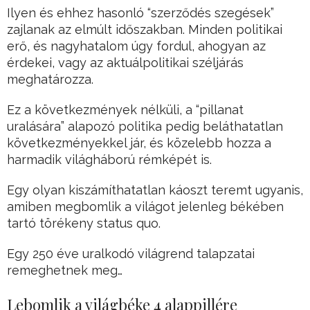
Ilyen és ehhez hasonló “szerződés szegések”
zajlanak az elmúlt időszakban. Minden politikai
erő, és nagyhatalom úgy fordul, ahogyan az
érdekei, vagy az aktuálpolitikai széljárás
meghatározza.
Ez a következmények nélküli, a “pillanat
uralására” alapozó politika pedig beláthatatlan
következményekkel jár, és közelebb hozza a
harmadik világháború rémképét is.
Egy olyan kiszámíthatatlan káoszt teremt ugyanis,
amiben megbomlik a világot jelenleg békében
tartó törékeny status quo.
Egy 250 éve uralkodó világrend talapzatai
remeghetnek meg…
Lebomlik a világbéke 4 alappillére