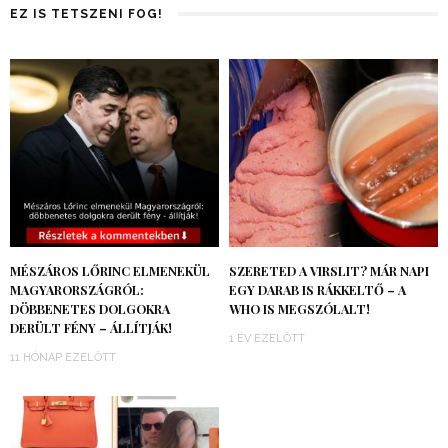
EZ IS TETSZENI FOG!
MÉSZÁROS LŐRINC ELMENEKÜL
SZERETED A VIRSLIT? MÁR NAPI
MAGYARORSZÁGRÓL:
EGY DARAB IS RÁKKELTŐ – A
DÖBBENETES DOLGOKRA
WHO IS MEGSZÓLALT!
DERÜLT FÉNY – ÁLLÍTJÁK!
1 ÉV EZELŐTT
11 HÓNAP EZELŐTT