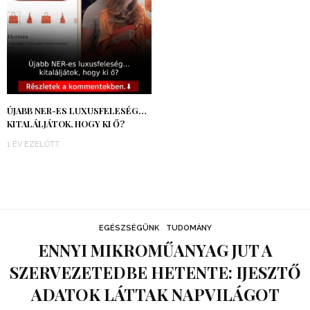
ÚJABB NER-ES LUXUSFELESÉG…
KITALÁLJÁTOK, HOGY KI Ő?
1 ÉV EZELŐTT
EGÉSZSÉGÜNK
TUDOMÁNY
ENNYI MIKROMŰANYAG JUT A
SZERVEZETEDBE HETENTE: IJESZTŐ
ADATOK LÁTTAK NAPVILÁGOT