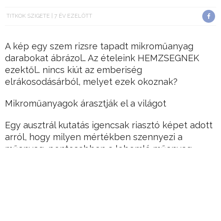
TITKOK SZIGETE
7 ÉV EZELŐTT
A kép egy szem rizsre tapadt mikroműanyag
darabokat ábrázol… Az ételeink HEMZSEGNEK
ezektől… nincs kiút az emberiség
elrákosodásárból, melyet ezek okoznak?
Mikroműanyagok árasztják el a világot
Egy ausztrál kutatás igencsak riasztó képet adott
arról, hogy milyen mértékben szennyezi a
műanyag, pontosabban a lebomló műanyag
mikroműanyaggá alakult trillió számú részecskéi
az ételeinket és a környezetet.
Hirdetés