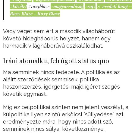
#közélet
#roxyblaze
#magyarvalóság
#rajz
♬ eredeti hang –
Roxy Blaze - Roxy Blaze
Vagy véget sem ért a második világháborút
követő hidegháborús helyzet, hanem egy
harmadik világháborúvá eszkalálódhat.
Iráni atomalku, felrúgott status quo
Ma semminek nincs fedezete. A politika és az
aláírt szerződések semmisek. politika
haszonszerzés, ígérgetés, majd ígéret szegés
követik egymást.
Míg ez belpolitikai szinten nem jelent veszélyt, a
külpolitika ilyen szintű erkölcsi “süllyedése” azt
eredményezte mára, hogy nincs adott szó,
semminek nincs súlya, következménye.