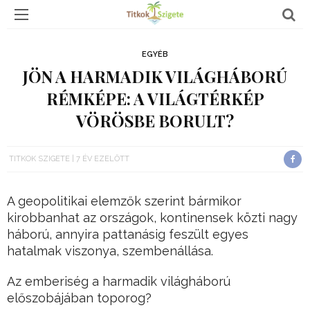
EGYÉB
JÖN A HARMADIK VILÁGHÁBORÚ
RÉMKÉPE: A VILÁGTÉRKÉP
VÖRÖSBE BORULT?
TITKOK SZIGETE
7 ÉV EZELŐTT
A geopolitikai elemzők szerint bármikor
kirobbanhat az országok, kontinensek közti nagy
háború, annyira pattanásig feszült egyes
hatalmak viszonya, szembenállása.
Az emberiség a harmadik világháború
előszobájában toporog?