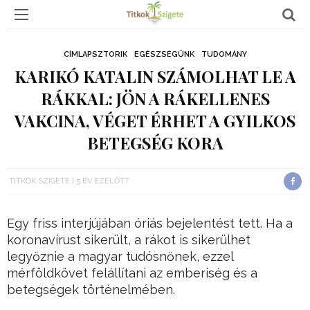
CÍMLAPSZTORIK
EGÉSZSÉGÜNK
TUDOMÁNY
KARIKÓ KATALIN SZÁMOLHAT LE A
RÁKKAL: JÖN A RÁKELLENES
VAKCINA, VÉGET ÉRHET A GYILKOS
BETEGSÉG KORA
TITKOK SZIGETE
5 ÉV EZELŐTT
Egy friss interjújában óriás bejelentést tett. Ha a
koronavírust sikerült, a rákot is sikerülhet
legyőznie a magyar tudósnőnek, ezzel
mérföldkövet felállítani az emberiség és a
betegségek történelmében.