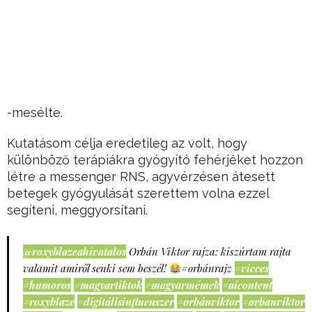
-mesélte.
Kutatásom célja eredetileg az volt, hogy
különböző terápiákra gyógyító fehérjéket hozzon
létre a messenger RNS, agyvérzésen átesett
betegek gyógyulását szerettem volna ezzel
segíteni, meggyorsítani.
@roxyblazeahivatalos
Orbán Viktor rajza: kiszúrtam rajta
valamit amiről senki sem beszél!
#orbánrajz
#vicces
#humoros
#magyartiktok
#magyarmémek
#aicontent
#roxyblaze
#digitálisinfluenszer
#orbánviktor
#orbanviktor