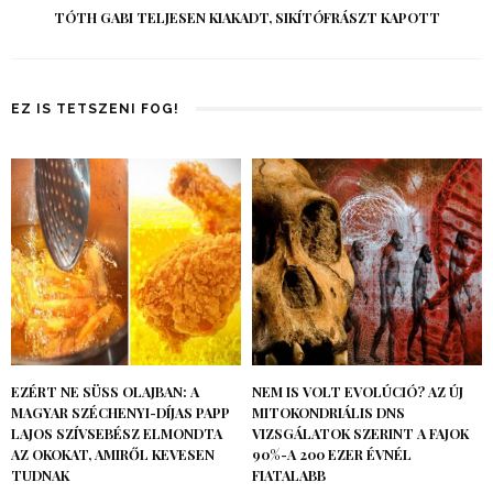
TÓTH GABI TELJESEN KIAKADT, SIKÍTÓFRÁSZT KAPOTT
EZ IS TETSZENI FOG!
EZÉRT NE SÜSS OLAJBAN: A
NEM IS VOLT EVOLÚCIÓ? AZ ÚJ
MAGYAR SZÉCHENYI-DÍJAS PAPP
MITOKONDRIÁLIS DNS
LAJOS SZÍVSEBÉSZ ELMONDTA
VIZSGÁLATOK SZERINT A FAJOK
AZ OKOKAT, AMIRŐL KEVESEN
90%-A 200 EZER ÉVNÉL
TUDNAK
FIATALABB