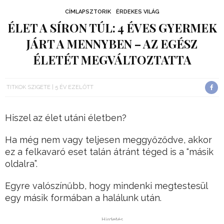
CÍMLAPSZTORIK
ÉRDEKES VILÁG
ÉLET A SÍRON TÚL: 4 ÉVES GYERMEK
JÁRT A MENNYBEN – AZ EGÉSZ
ÉLETÉT MEGVÁLTOZTATTA
TITKOK SZIGETE
5 ÉV EZELŐTT
Hiszel az élet utáni életben?
Ha még nem vagy teljesen meggyőződve, akkor
ez a felkavaró eset talán átránt téged is a “másik
oldalra”.
Egyre valószínűbb, hogy mindenki megtestesül
egy másik formában a halálunk után.
Hirdetés