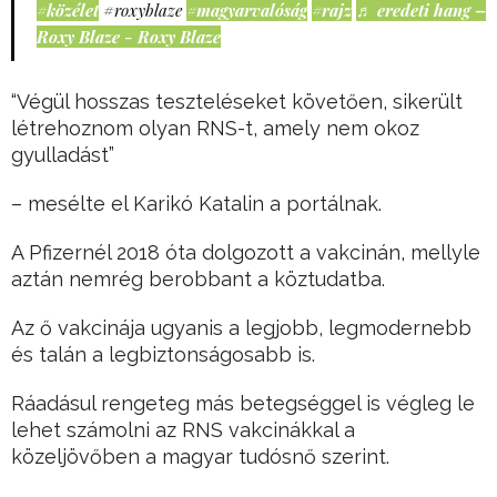
#közélet
#roxyblaze
#magyarvalóság
#rajz
♬ eredeti hang –
Roxy Blaze - Roxy Blaze
“Végül hosszas teszteléseket követően, sikerült
létrehoznom olyan RNS-t, amely nem okoz
gyulladást”
– mesélte el Karikó Katalin a portálnak.
A Pfizernél 2018 óta dolgozott a vakcinán, mellyle
aztán nemrég berobbant a köztudatba.
Az ő vakcinája ugyanis a legjobb, legmodernebb
és talán a legbiztonságosabb is.
Ráadásul rengeteg más betegséggel is végleg le
lehet számolni az RNS vakcinákkal a
közeljövőben a magyar tudósnő szerint.