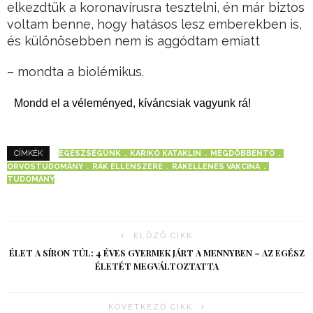
elkezdtük a koronavírusra tesztelni, én már biztos
voltam benne, hogy hatásos lesz emberekben is,
és különösebben nem is aggódtam emiatt
– mondta a biolémikus.
Mondd el a véleményed, kíváncsiak vagyunk rá!
EGÉSZSÉGÜNK
KARIKÓ KATAKLIN
MEGDÖBBENTŐ
CÍMKÉK
ORVOSTUDOMÁNY
RÁK ELLENSZERE
RÁKELLENES VAKCINA
TUDOMÁNY
ELŐZŐ CIKK
ÉLET A SÍRON TÚL: 4 ÉVES GYERMEK JÁRT A MENNYBEN – AZ EGÉSZ
ÉLETÉT MEGVÁLTOZTATTA
KÖVETKEZŐ CIKK