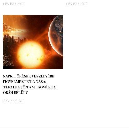
1 ÉV EZELŐTT
1 ÉV EZELŐTT
NAPKITÖRÉSEK VESZÉLYÉRE
FIGYELMEZTET A NASA:
TÉNYLEG JÖN A VILÁGVÉGE 24
ÓRÁN BELÜL?
2 ÉV EZELŐTT