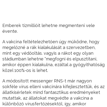
Emberek tízmillióit lehetne megmenteni vele
évente.
A vakcina feltételezhetően úgy működne, hogy
megelőzné a rák kialakulását a szervezetben,
mint egy védőoltás. vagyis a rákot egy olyan
stádiumban lehetne “megfogni és elpusztítani,
amikor éppen kialakulna, ezáltal a gyógyíthatóság
közel 100%-os is lehet.
A módosított messenger RNS-t már nagyon
sokféle vírus elleni vakcinára kifejlesztettük, és az
állatkísérletek mind fantasztikus eredményeket
mutattak, az állatokat megvédte a vakcina a
különböző vírusfertőzésektől, így, amikor