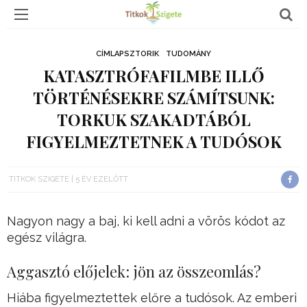
CÍMLAPSZTORIK
TUDOMÁNY
KATASZTRÓFAFILMBE ILLŐ
TÖRTÉNÉSEKRE SZÁMÍTSUNK:
TORKUK SZAKADTÁBÓL
FIGYELMEZTETNEK A TUDÓSOK
TITKOK SZIGETE
5 ÉV EZELŐTT
Nagyon nagy a baj, ki kell adni a vörös kódot az
egész világra.
Aggasztó előjelek: jön az összeomlás?
Hiába figyelmeztettek előre a tudósok. Az emberi