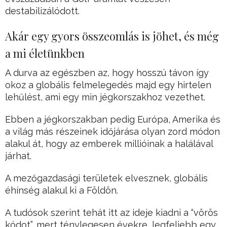
destabilizálódott.
Akár egy gyors összeomlás is jöhet, és még
a mi életünkben
A durva az egészben az, hogy hosszú távon így
okoz a globális felmelegedés majd egy hirtelen
lehűlést, ami egy min jégkorszakhoz vezethet.
Ebben a jégkorszakban pedig Európa, Amerika és
a világ más részeinek időjárása olyan zord módon
alakul át, hogy az emberek millióinak a halálával
járhat.
A mezőgazdasági területek elvesznek, globális
éhínség alakul ki a Földön.
A tudósok szerint tehát itt az ideje kiadni a “vörös
kódot”, mert ténylegesen évekre, legfeljebb egy