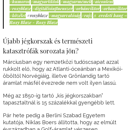
#humoros
#magyartiktok
#magyarmémek
#aicontent
#roxyblaze
#digitálisinfluenszer
#orbánviktor
#orbanviktor
#közélet
#roxyblaze
#magyarvalóság
#rajz
♬ eredeti hang –
Roxy Blaze - Roxy Blaze
Újabb jégkorszak és természeti
katasztrófák sorozata jön?
Márciusban egy nemzetközi tudóscsapat azzal
rukkolt elő, hogy az Atlanti-óceánban a Mexikói-
öböltől Norvégiáig, illetve Grönlandig tartó
áramlat másfél évezrede nem volt ilyen lassú.
Még az 1850-ig tartó „kis jégkorszakban”
tapasztaltnál is 15 százalékkal gyengébb lett.
Pár hete pedig a Berlini Szabad Egyetem
kutatója, Niklas Boers állította, hogy az elmúlt
évszázadban a Golf-áramlat vészesen