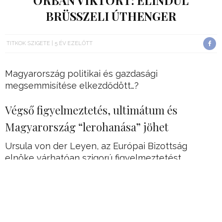
ORBÁN VIKTORT: ELINDUL
BRÜSSZELI ÚTHENGER
TITKOK SZIGETE
5 ÉV EZELŐTT
Magyarország politikai és gazdasági
megsemmisítése elkezdődött…?
Végső figyelmeztetés, ultimátum és
Magyarország “lerohanása” jöhet
Ursula von der Leyen, az Európai Bizottság
elnöke várhatóan szigorú figyelmeztetést
fogalmaz meg évértékelő beszédében a lengyel
és a magyar kormánynak címezve.
Ebben a tagállamok vezetőinek és polgárainak
túlnyomó többsége támogatja.