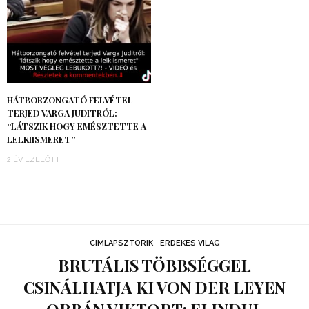
HÁTBORZONGATÓ FELVÉTEL
TERJED VARGA JUDITRÓL:
“LÁTSZIK HOGY EMÉSZTETTE A
LELKIISMERET”
2 ÉV EZELŐTT
CÍMLAPSZTORIK
ÉRDEKES VILÁG
BRUTÁLIS TÖBBSÉGGEL
CSINÁLHATJA KI VON DER LEYEN