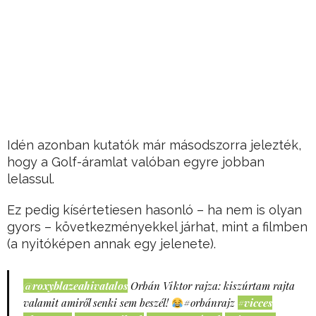
Idén azonban kutatók már másodszorra jelezték,
hogy a Golf-áramlat valóban egyre jobban
lelassul.
Ez pedig kísértetiesen hasonló – ha nem is olyan
gyors – következményekkel járhat, mint a filmben
(a nyitóképen annak egy jelenete).
@roxyblazeahivatalos
Orbán Viktor rajza: kiszúrtam rajta
valamit amiről senki sem beszél!
#orbánrajz
#vicces