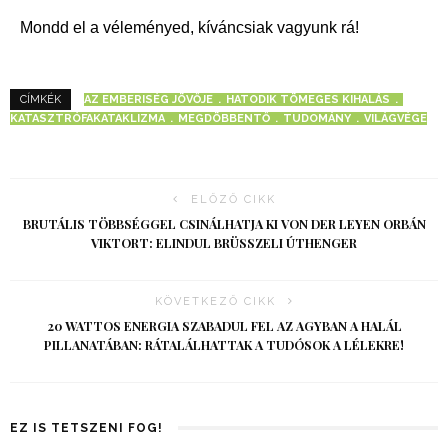
Mondd el a véleményed, kíváncsiak vagyunk rá!
AZ EMBERISÉG JÖVŐJE
HATODIK TÖMEGES KIHALÁS
CÍMKÉK
KATASZTRÓFAKATAKLIZMA
MEGDÖBBENTŐ
TUDOMÁNY
VILÁGVÉGE
ELŐZŐ CIKK
BRUTÁLIS TÖBBSÉGGEL CSINÁLHATJA KI VON DER LEYEN ORBÁN
VIKTORT: ELINDUL BRÜSSZELI ÚTHENGER
KÖVETKEZŐ CIKK
20 WATTOS ENERGIA SZABADUL FEL AZ AGYBAN A HALÁL
PILLANATÁBAN: RÁTALÁLHATTAK A TUDÓSOK A LÉLEKRE!
EZ IS TETSZENI FOG!