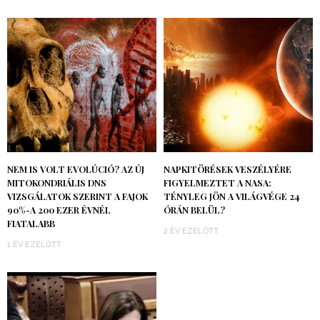
NEM IS VOLT EVOLÚCIÓ? AZ ÚJ
NAPKITÖRÉSEK VESZÉLYÉRE
MITOKONDRIÁLIS DNS
FIGYELMEZTET A NASA:
VIZSGÁLATOK SZERINT A FAJOK
TÉNYLEG JÖN A VILÁGVÉGE 24
90%-A 200 EZER ÉVNÉL
ÓRÁN BELÜL?
FIATALABB
2 ÉV EZELŐTT
1 ÉV EZELŐTT