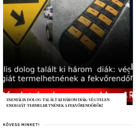
AZ AI-VILÁGVÉGE ÁRNYÉKA, CSAK PÁR ÓRA VOLT, MÉGIS AZ
EGÉSZ VILÁG MEGÉREZTE…
KÖVESS MINKET!