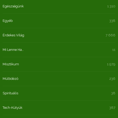
Egészségünk
1 310
Egyéb
338
Érdekes Világ
7 666
Mi Lenne Ha…
11
Misztikum
1 979
Múltidéző
236
Spirituális
38
Tech-Kütyük
387