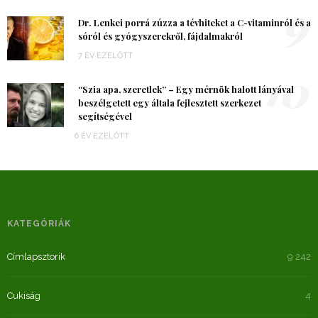
9
Dr. Lenkei porrá zúzza a tévhiteket a C-vitaminról és a
sóról és gyógyszerekről, fájdalmakról
7 ÉV EZELŐTT
10
“Szia apa, szeretlek” – Egy mérnök halott lányával
beszélgetett egy általa fejlesztett szerkezet
segítségével
6 ÉV EZELŐTT
KATEGÓRIÁK
Címlapsztorik
9 242
Cukiság
4