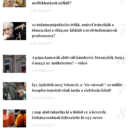
mellékhatások nélkül?
7 ÉV EZELŐTT
5
10 tudatmanipulációs trükk, amivel irányítják a
tömegeket a világon: kitálalt a nyelvtudományok
professzora?
7 ÉV EZELŐTT
6
A pápa kamerák előtt vált kámforrá: bizonyíték, hogy
ő maga az Antikrisztus? – videó
5 ÉV EZELŐTT
7
Így építették meg Velencét, a “víz városát”: 10 millió
iszapba temetett rönk tartja a vízfelszín felett!
7 ÉV EZELŐTT
8
3 nap alatt takarítja ki a tüdőd ez a keverék:
Dohányosoknak fejlesztette ki egy orvos
7 ÉV EZELŐTT