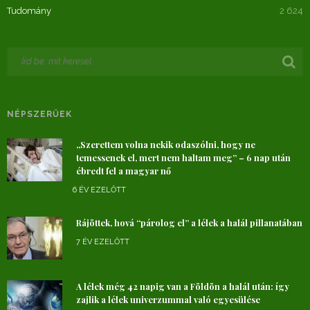
Tudomány
2 624
NÉPSZERŰEK
„Szerettem volna nekik odaszólni, hogy ne
temessenek el, mert nem haltam meg” – 6 nap után
ébredt fel a magyar nő
6 ÉV EZELŐTT
Rájöttek, hová “párolog el” a lélek a halál pillanatában
7 ÉV EZELŐTT
A lélek még 42 napig van a Földön a halál után: így
zajlik a lélek univerzummal való egyesülése