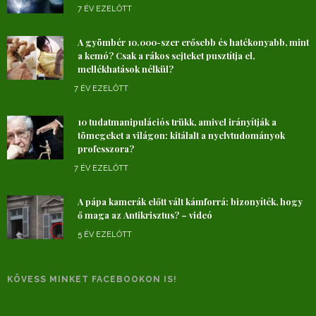
7 ÉV EZELŐTT
A gyömbér 10.000-szer erősebb és hatékonyabb, mint
a kemó? Csak a rákos sejteket pusztítja el,
mellékhatások nélkül?
7 ÉV EZELŐTT
10 tudatmanipulációs trükk, amivel irányítják a
tömegeket a világon: kitálalt a nyelvtudományok
professzora?
7 ÉV EZELŐTT
A pápa kamerák előtt vált kámforrá: bizonyíték, hogy
ő maga az Antikrisztus? – videó
5 ÉV EZELŐTT
KÖVESS MINKET FACEBOOKON IS!