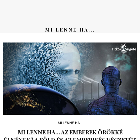
MI LENNE HA...
MI LENNE HA...
MI LENNE HA… AZ EMBEREK ÖRÖKKÉ
ÉLNÉNEK? A FÖLD ÉS AZ EMBERISÉG VÉGZETÉT