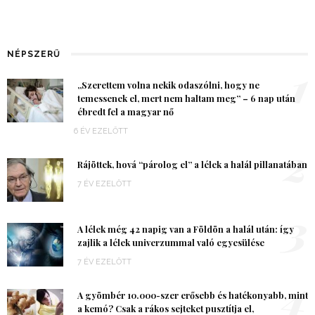
NÉPSZERŰ
1
„Szerettem volna nekik odaszólni, hogy ne
temessenek el, mert nem haltam meg” – 6 nap után
ébredt fel a magyar nő
6 ÉV EZELŐTT
2
Rájöttek, hová “párolog el” a lélek a halál pillanatában
7 ÉV EZELŐTT
3
A lélek még 42 napig van a Földön a halál után: így
zajlik a lélek univerzummal való egyesülése
7 ÉV EZELŐTT
4
A gyömbér 10.000-szer erősebb és hatékonyabb, mint
a kemó? Csak a rákos sejteket pusztítja el,