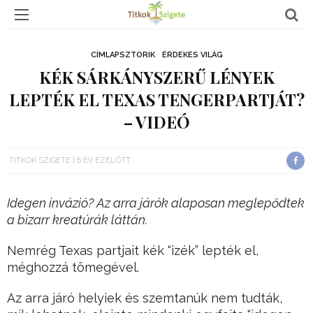
CÍMLAPSZTORIK
ÉRDEKES VILÁG
KÉK SÁRKÁNYSZERŰ LÉNYEK
LEPTÉK EL TEXAS TENGERPARTJÁT?
– VIDEÓ
TITKOK SZIGETE
6 ÉV EZELŐTT
Idegen invázió? Az arra járók alaposan meglepődtek
a bizarr kreatúrák láttán.
Nemrég Texas partjait kék “izék” lepték el,
méghozzá tömegével.
Az arra járó helyiek és szemtanúk nem tudták,