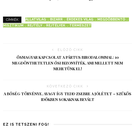
ÁLLATVILÁG
BIZARR
ÉRDEKES VILÁG
MEGDÖBBENTŐ
CÍMKÉK
MISZTIKUM
REJTÉLY
REJTÉLYEK
TERMÉSZET
ELŐZŐ CIKK
ŐSMAGYAR KAPCSOLAT A PÁRTUS BIRODALOMMAL: 10
MEGDÖNTHETETLEN ŐSI BIZONYÍTÉK, AMI MELLETT NEM
MEHETÜNK EL!
KÖVETKEZŐ CIKK
A BŐSÉG TÖRVÉNYE, AVAGY ÍGY TEDD ZSEBRE A JÓLÉTET – SZŰKÖS
IDŐKBEN SOKAKNAK BEVÁLT
EZ IS TETSZENI FOG!