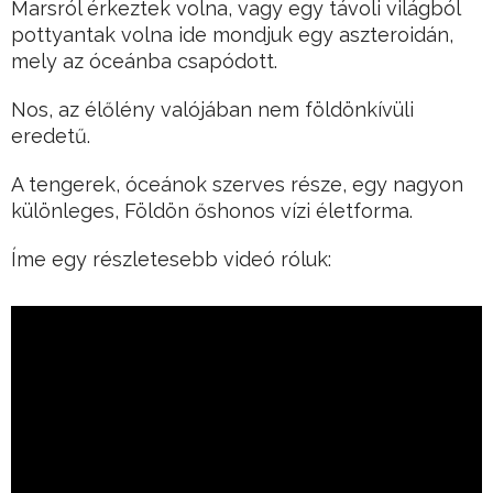
Marsról érkeztek volna, vagy egy távoli világból
pottyantak volna ide mondjuk egy aszteroidán,
mely az óceánba csapódott.
Nos, az élőlény valójában nem földönkívüli
eredetű.
A tengerek, óceánok szerves része, egy nagyon
különleges, Földön őshonos vízi életforma.
Íme egy részletesebb videó róluk: