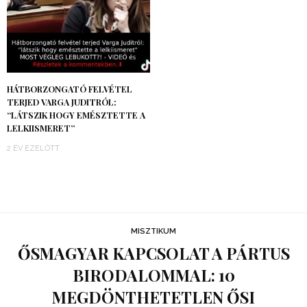
HÁTBORZONGATÓ FELVÉTEL
TERJED VARGA JUDITRÓL:
“LÁTSZIK HOGY EMÉSZTETTE A
LELKIISMERET”
2 ÉV EZELŐTT
MISZTIKUM
ŐSMAGYAR KAPCSOLAT A PÁRTUS
BIRODALOMMAL: 10
MEGDÖNTHETETLEN ŐSI