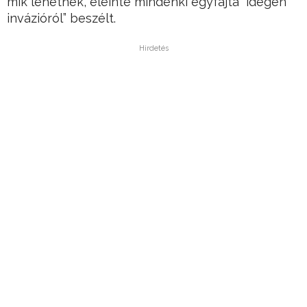
mik lehetnek, eleinte mindenki egyfajta “idegen
invázióról” beszélt.
Hirdetés