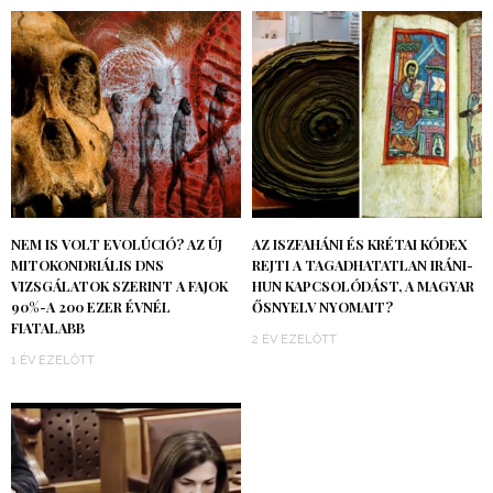
NEM IS VOLT EVOLÚCIÓ? AZ ÚJ
AZ ISZFAHÁNI ÉS KRÉTAI KÓDEX
MITOKONDRIÁLIS DNS
REJTI A TAGADHATATLAN IRÁNI-
VIZSGÁLATOK SZERINT A FAJOK
HUN KAPCSOLÓDÁST, A MAGYAR
90%-A 200 EZER ÉVNÉL
ŐSNYELV NYOMAIT?
FIATALABB
2 ÉV EZELŐTT
1 ÉV EZELŐTT