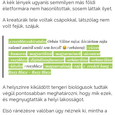
A kék lények ugyanis semmilyen más földi
életformára nem hasonlítottak, sosem láttak ilyet.
A kreatúrák tele voltak csápokkal, látszólag nem
volt fejük, szájuk.
@roxyblazeahivatalos
Orbán Viktor rajza: kiszúrtam rajta
valamit amiről senki sem beszél!
#orbánrajz
#vicces
#humoros
#magyartiktok
#magyarmémek
#aicontent
#roxyblaze
#digitálisinfluenszer
#orbánviktor
#orbanviktor
#közélet
#roxyblaze
#magyarvalóság
#rajz
♬ eredeti hang –
Roxy Blaze - Roxy Blaze
A helyszínre kiküldött tengeri biológusok tudták
végül pontosabban meghatározni, hogy mik ezek,
és megnyugtatták a helyi lakosságot.
Első ránézésre valóban úgy néznek ki, mintha a