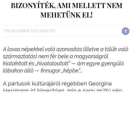
BIZONYÍTÉK, AMI MELLETT NEM
MEHETÜNK EL!
TITKOK SZIGETE
6 ÉV EZELŐTT
A lovas népekkel való azonosítás (illetve a tőlük való
származtatás) nem fér bele a magyarságról
kialakított és „hivatalosított” — ám egyre gyengülő
lábakon álló — finnugor „képbe”…
A pártusok kultúrájáról régebben Georgina
Herrmann írt kimerítően, míg e nagy múltú nép
néhány jellemző sajátosságát, viselkedését,
tulajdonságát magyar részről Bakay Kornél és
Tábori László foglalta össze.
1 A pártusoknak könnyű- és nehézlovasságuk
volt; előbbiek hátrafelé nyilaztak. Szinte egész