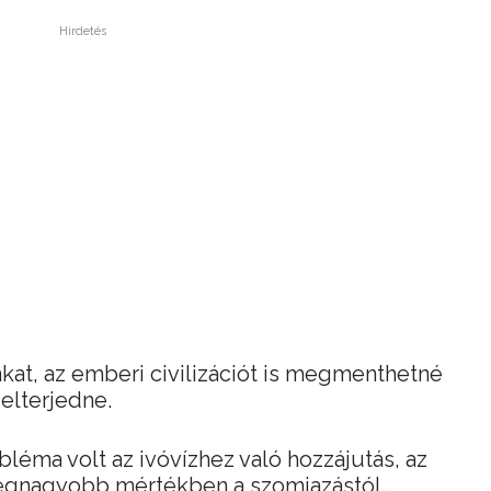
Hirdetés
at, az emberi civilizációt is megmenthetné
elterjedne.
léma volt az ivóvízhez való hozzájutás, az
legnagyobb mértékben a szomjazástól.