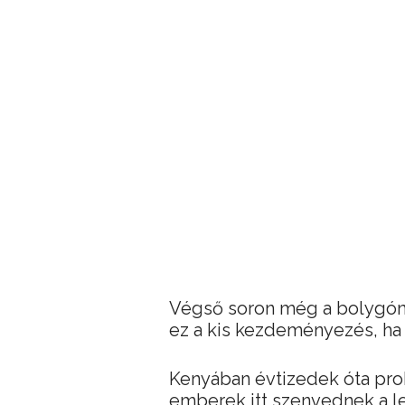
Végső soron még a bolygónk
ez a kis kezdeményezés, ha 
Kenyában évtizedek óta prob
emberek itt szenvednek a 