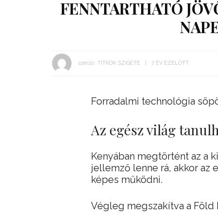
FENNTARTHATÓ JÖVŐT
NAPE
szerző:
TITKOK SZIGETE
7 ÉV EZELŐTT
Forradalmi technológia söpö
Az egész világ tanul
Kenyában megtörtént az a kis
jellemző lenne rá, akkor az
képes működni.
Végleg megszakítva a Föld k