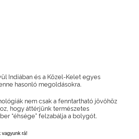
vül Indiában és a Közel-Kelet egyes
 lenne hasonló megoldásokra.
ológiák nem csak a fenntartható jövőhöz
oz, hogy áttérjünk természetes
mber “éhsége” felzabálja a bolygót.
 vagyunk rá!