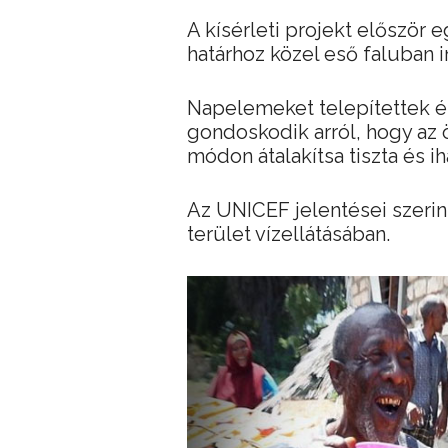
A kísérleti projekt először 
határhoz közel eső faluban i
Napelemeket telepítettek é
gondoskodik arról, hogy az 
módon átalakítsa tiszta és i
Az UNICEF jelentései szerint
terület vízellátásában.