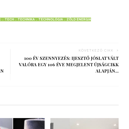
K
TECH
TECHNIKA
TECHNOLÓGIA
ZÖLD ENERGIA
KÖVETKEZŐ CIKK
100 ÉV SZENNYEZÉS: IJESZTŐ JÓSLAT VÁLT
VALÓRA EGY 106 ÉVE MEGJELENT ÚJSÁGCIKK
AN
ALAPJÁN…