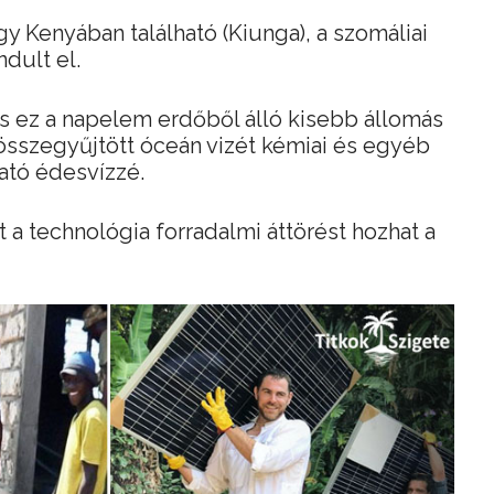
egy Kenyában található (Kiunga), a szomáliai
ndult el.
s ez a napelem erdőből álló kisebb állomás
összegyűjtött óceán vizét kémiai és egyéb
ható édesvízzé.
 a technológia forradalmi áttörést hozhat a