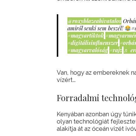
@roxyblazeahivatalos
Orbán
amiről senki sem beszél!
#
#magyartiktok
#magyarmé
#digitálisinfluenszer
#orbá
#magyarvalóság
#rajz
♬ er
Van, hogy az embereknek nap
vízért…
Forradalmi technoló
Kenyában azonban úgy tűnik,
olyan technológiát fejleszt
alakítja át az óceán vizét ivó