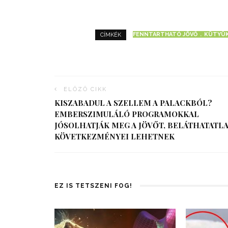
FENNTARTHATÓ JÖVŐ
KÜTYÜ
CÍMKÉK
ELŐZŐ CIKK
KISZABADUL A SZELLEM A PALACKBÓL?
EMBERSZIMULÁLÓ PROGRAMOKKAL
JÓSOLHATJÁK MEG A JÖVŐT, BELÁTHATATL
KÖVETKEZMÉNYEI LEHETNEK
EZ IS TETSZENI FOG!