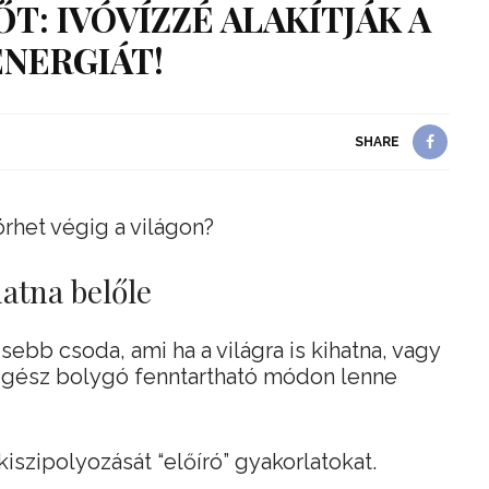
: IVÓVÍZZÉ ALAKÍTJÁK A
NERGIÁT!
SHARE
rhet végig a világon?
hatna belőle
ebb csoda, ami ha a világra is kihatna, vagy
 egész bolygó fenntartható módon lenne
iszipolyozását “előíró” gyakorlatokat.