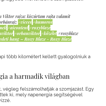
 Viktor rajza: kiszúrtam rajta valamit
orbánrajz
#vicces
#humoros
mek
#aicontent
#roxyblaze
nviktor
#orbanviktor
#közélet
#roxyblaze
edeti hang – Roxy Blaze - Roxy Blaze
i több kilométert kellett gyalogolniuk a
gia a harmadik világban
 végleg felszámolhatják a szomjazást. Egy
ettek ki, mely napenergia segítségével
vízzé.