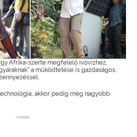
így Afrika-szerte megfelelő ivóvízhez,
 gyáraknak” a működtetése is gazdaságos,
szennyezéssel.
a technológia, akkor pedig még nagyobb
Hirdetés