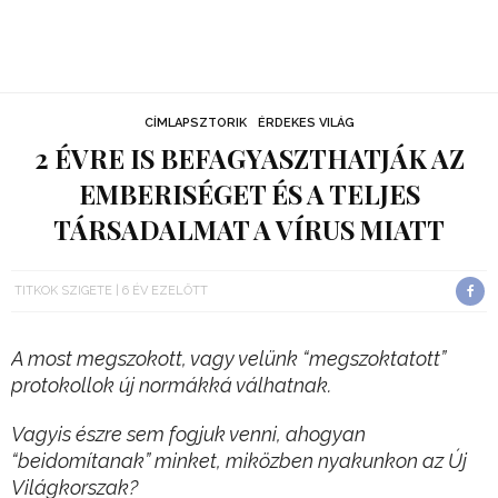
CÍMLAPSZTORIK
ÉRDEKES VILÁG
2 ÉVRE IS BEFAGYASZTHATJÁK AZ
EMBERISÉGET ÉS A TELJES
TÁRSADALMAT A VÍRUS MIATT
TITKOK SZIGETE
6 ÉV EZELŐTT
A most megszokott, vagy velünk “megszoktatott”
protokollok új normákká válhatnak.
Vagyis észre sem fogjuk venni, ahogyan
“beidomítanak” minket, miközben nyakunkon az Új
Világkorszak?