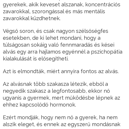
gyerekek, akik keveset alszanak, koncentrációs
zavarokkal, szorongással és más mentális
zavarokkal küzdhetnek.
Végső soron, és csak nagyon szélsőségfes
esetekben, de ki lehet mondani, hogy a
túlságosan sokáig való fennmaradás és kései
alvás egy arra hajlamos egyénnél a pszichopátia
kialakulását is elősegítheti.
Azt is elmondták, miért annyira fontos az alvás.
Az alvásnak több szakasza létezik, ebből a
negyedik szakasz a legfontosabb, ekkor nő
ugyanis a gyermek, mert működésbe lépnek az
ehhez kapcsolódó hormonok.
Ezért mondják, hogy nem nő a gyerek, ha nem
alszik eleget, és ennek az egyszerű mondásnak