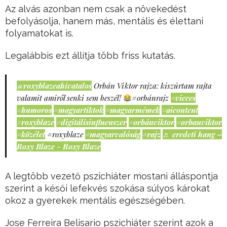
Az alvás azonban nem csak a növekedést
befolyásolja, hanem más, mentális és élettani
folyamatokat is.
Legalábbis ezt állítja több friss kutatás.
@roxyblazeahivatalos
Orbán Viktor rajza: kiszúrtam rajta
valamit amiről senki sem beszél!
#orbánrajz
#vicces
#humoros
#magyartiktok
#magyarmémek
#aicontent
#roxyblaze
#digitálisinfluenszer
#orbánviktor
#orbanviktor
#közélet
#roxyblaze
#magyarvalóság
#rajz
♬ eredeti hang –
Roxy Blaze - Roxy Blaze
A legtöbb vezető pszichiáter mostani álláspontja
szerint a késői lefekvés szokása súlyos károkat
okoz a gyerekek mentális egészségében.
Jose Ferreira Belisario pszichiáter szerint azok a