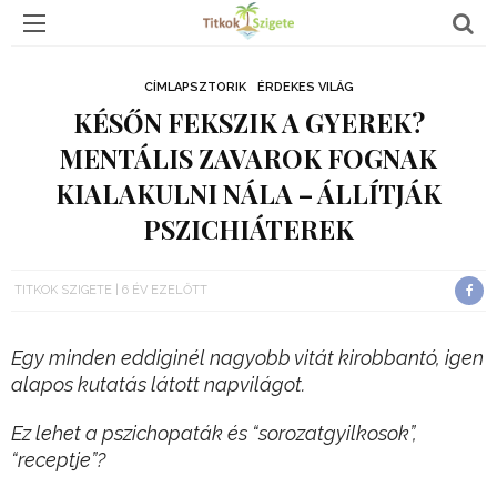
CÍMLAPSZTORIK
ÉRDEKES VILÁG
KÉSŐN FEKSZIK A GYEREK?
MENTÁLIS ZAVAROK FOGNAK
KIALAKULNI NÁLA – ÁLLÍTJÁK
PSZICHIÁTEREK
TITKOK SZIGETE
6 ÉV EZELŐTT
Egy minden eddiginél nagyobb vitát kirobbantó, igen
alapos kutatás látott napvilágot.
Ez lehet a pszichopaták és “sorozatgyilkosok”,
“receptje”?