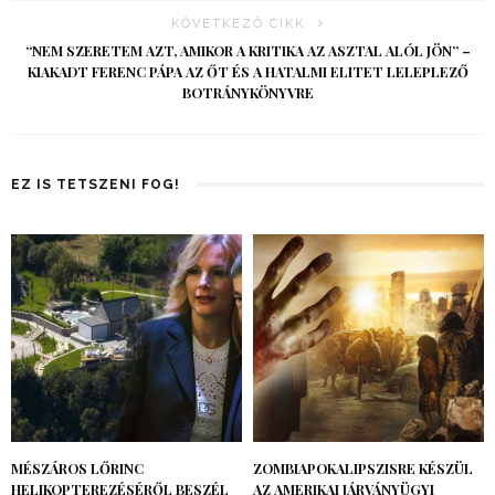
KÖVETKEZŐ CIKK
“NEM SZERETEM AZT, AMIKOR A KRITIKA AZ ASZTAL ALÓL JÖN” –
KIAKADT FERENC PÁPA AZ ŐT ÉS A HATALMI ELITET LELEPLEZŐ
BOTRÁNYKÖNYVRE
EZ IS TETSZENI FOG!
MÉSZÁROS LŐRINC
ZOMBIAPOKALIPSZISRE KÉSZÜL
HELIKOPTEREZÉSÉRŐL BESZÉL
AZ AMERIKAI JÁRVÁNYÜGYI