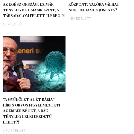
AZ EGÉSZ ORSZÁG: EZ MÁR
KÖZPONT: VALÓRA VÁLHAT
TÉNYLEG EGY MÁSIK SZINT, A
NOSTRADAMUS JÓSLATA?
TÁRSADALOM FELETT “LEBEG”?!
3 ÉV EZELŐTT
2 ÉV EZELŐTT
“A GYŰLÖLET A LÉT RÁKJA”:
HÍRES ORVOS FIGYELMEZTETI
AZ EMBERISÉGET, A RÁK
TÉNYLEG LELKI EREDETŰ
LEHET?!
3 ÉV EZELŐTT