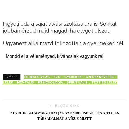
Figyelj oda a saját alvási szokásaidra is. Sokkal
jobban érzed majd magad, ha eleget alszol.
Ugyanezt alkalmazd fokozottan a gyermekednél.
Mondd el a véleményed, kíváncsiak vagyunk rá!
ÉRDEKES VILÁG
EZO
GYEREKEK
GYEREKNEVELÉS
CÍMKÉK
LÉLEK
MENTÁLIS
PSZICHOLÓGIA
SPIRITUÁLIS
TEST ÉS LÉLEK
ELŐZŐ CIKK
2 ÉVRE IS BEFAGYASZTHATJÁK AZ EMBERISÉGET ÉS A TELJES
TÁRSADALMAT A VÍRUS MIATT