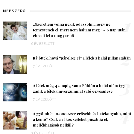
NÉPSZERŰ
1
„Szerettem volna nekik odaszólni, hogy ne
temessenek el, mert nem haltam meg” – 6 nap után
ébredt fel a magyar nő
6 ÉV EZELŐTT
2
Rájöttek, hová “párolog el” a lélek a halál pillanatában
7 ÉV EZELŐTT
3
A lélek még 42 napig van a Földön a halál után: így
zajlik a lélek univerzummal való egyesülése
7 ÉV EZELŐTT
4
A gyömbér 10.000-szer erősebb és hatékonyabb, mint
a kemó? Csak a rákos sejteket pusztítja el,
mellékhatások nélkül?
7 ÉV EZELŐTT