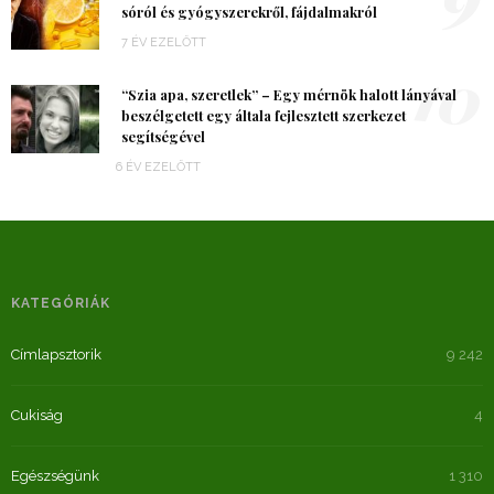
sóról és gyógyszerekről, fájdalmakról
7 ÉV EZELŐTT
10
“Szia apa, szeretlek” – Egy mérnök halott lányával
beszélgetett egy általa fejlesztett szerkezet
segítségével
6 ÉV EZELŐTT
KATEGÓRIÁK
Címlapsztorik
9 242
Cukiság
4
Egészségünk
1 310