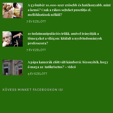
A gyömbér 10.000-szer erősebb és hatékonyabb, mint
a kemó? Csak a rákos sejteket pusztítja el,
mellékhatások nélkül?
7 ÉV EZELŐTT
10 tudatmanipulációs trükk, amivel irányítják a
tömegeket a világon: kitálalt a nyelvtudományok
professzora?
7 ÉV EZELŐTT
A pápa kamerák előtt vált kámforrá: bizonyíték, hogy
ő maga az Antikrisztus? – videó
5 ÉV EZELŐTT
KÖVESS MINKET FACEBOOKON IS!