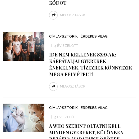
KÓDOT
MEGOSZTÁSOK
CÍMLAPSZTORIK
ÉRDEKES VILÁG
4 ÉV EZELŐTT
IDE NEM KELLENEK SZAVAK:
KÁRPÁTALJAI GYEREKEK
ÉNEKELNEK, TÍZEZREK KÖNNYEZIK
MEG A FELVÉTELT!
MEGOSZTÁSOK
CÍMLAPSZTORIK
ÉRDEKES VILÁG
5 ÉV EZELŐTT
A WHO SZERINT OLTATNI KELL
MINDEN GYEREKET, KÜLÖNBEN