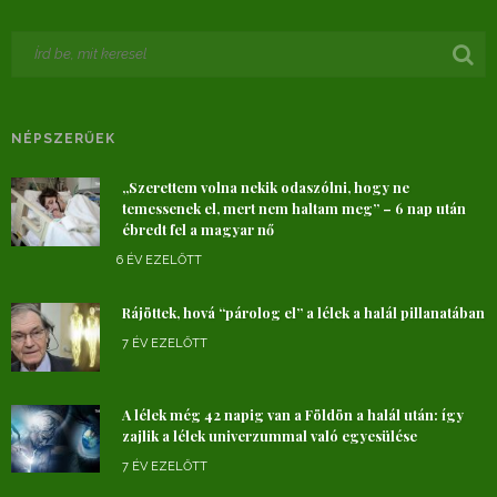
NÉPSZERŰEK
„Szerettem volna nekik odaszólni, hogy ne
temessenek el, mert nem haltam meg” – 6 nap után
ébredt fel a magyar nő
6 ÉV EZELŐTT
Rájöttek, hová “párolog el” a lélek a halál pillanatában
7 ÉV EZELŐTT
A lélek még 42 napig van a Földön a halál után: így
zajlik a lélek univerzummal való egyesülése
7 ÉV EZELŐTT