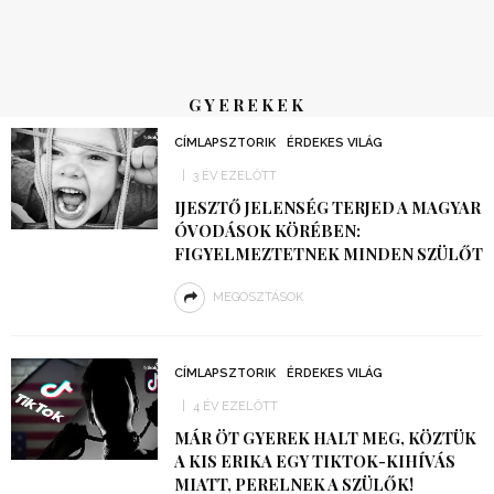
GYEREKEK
CÍMLAPSZTORIK
ÉRDEKES VILÁG
3 ÉV EZELŐTT
IJESZTŐ JELENSÉG TERJED A MAGYAR
ÓVODÁSOK KÖRÉBEN:
FIGYELMEZTETNEK MINDEN SZÜLŐT
MEGOSZTÁSOK
CÍMLAPSZTORIK
ÉRDEKES VILÁG
4 ÉV EZELŐTT
MÁR ÖT GYEREK HALT MEG, KÖZTÜK
A KIS ERIKA EGY TIKTOK-KIHÍVÁS
MIATT, PERELNEK A SZÜLŐK!