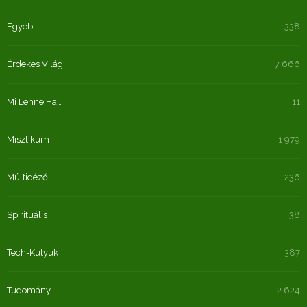
Egyéb
338
Érdekes Világ
7 666
Mi Lenne Ha…
11
Misztikum
1 979
Múltidéző
236
Spirituális
38
Tech-Kütyük
387
Tudomány
2 624