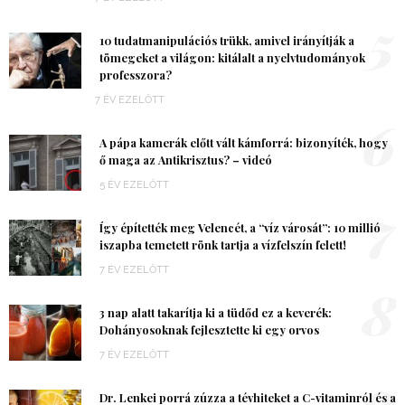
5
10 tudatmanipulációs trükk, amivel irányítják a
tömegeket a világon: kitálalt a nyelvtudományok
professzora?
7 ÉV EZELŐTT
6
A pápa kamerák előtt vált kámforrá: bizonyíték, hogy
ő maga az Antikrisztus? – videó
5 ÉV EZELŐTT
7
Így építették meg Velencét, a “víz városát”: 10 millió
iszapba temetett rönk tartja a vízfelszín felett!
7 ÉV EZELŐTT
8
3 nap alatt takarítja ki a tüdőd ez a keverék:
Dohányosoknak fejlesztette ki egy orvos
7 ÉV EZELŐTT
9
Dr. Lenkei porrá zúzza a tévhiteket a C-vitaminról és a