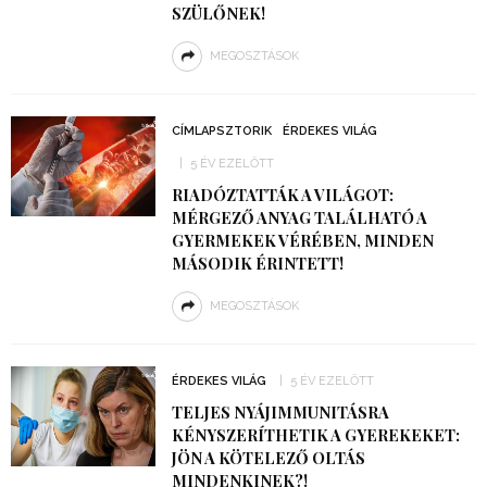
SZÜLŐNEK!
MEGOSZTÁSOK
CÍMLAPSZTORIK
ÉRDEKES VILÁG
5 ÉV EZELŐTT
RIADÓZTATTÁK A VILÁGOT:
MÉRGEZŐ ANYAG TALÁLHATÓ A
GYERMEKEK VÉRÉBEN, MINDEN
MÁSODIK ÉRINTETT!
MEGOSZTÁSOK
ÉRDEKES VILÁG
5 ÉV EZELŐTT
TELJES NYÁJIMMUNITÁSRA
KÉNYSZERÍTHETIK A GYEREKEKET:
JÖN A KÖTELEZŐ OLTÁS
MINDENKINEK?!