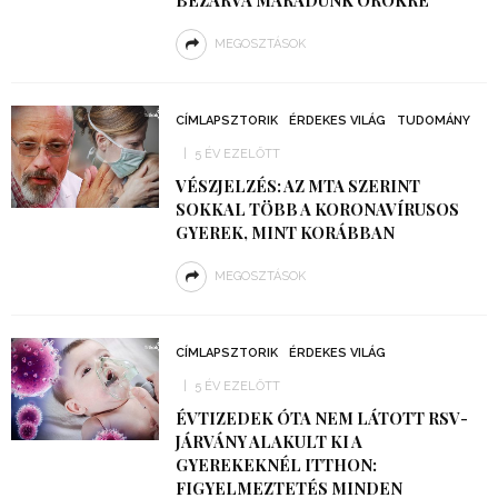
BEZÁRVA MARADUNK ÖRÖKRE
MEGOSZTÁSOK
CÍMLAPSZTORIK
ÉRDEKES VILÁG
TUDOMÁNY
5 ÉV EZELŐTT
VÉSZJELZÉS: AZ MTA SZERINT
SOKKAL TÖBB A KORONAVÍRUSOS
GYEREK, MINT KORÁBBAN
MEGOSZTÁSOK
CÍMLAPSZTORIK
ÉRDEKES VILÁG
5 ÉV EZELŐTT
ÉVTIZEDEK ÓTA NEM LÁTOTT RSV-
JÁRVÁNY ALAKULT KI A
GYEREKEKNÉL ITTHON:
FIGYELMEZTETÉS MINDEN