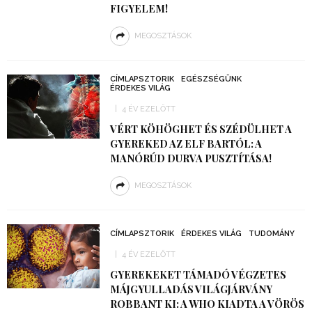
FIGYELEM!
MEGOSZTÁSOK
CÍMLAPSZTORIK
EGÉSZSÉGÜNK
ÉRDEKES VILÁG
4 ÉV EZELŐTT
VÉRT KÖHÖGHET ÉS SZÉDÜLHET A
GYEREKED AZ ELF BARTÓL: A
MANÓRÚD DURVA PUSZTÍTÁSA!
MEGOSZTÁSOK
CÍMLAPSZTORIK
ÉRDEKES VILÁG
TUDOMÁNY
4 ÉV EZELŐTT
GYEREKEKET TÁMADÓ VÉGZETES
MÁJGYULLADÁS VILÁGJÁRVÁNY
ROBBANT KI: A WHO KIADTA A VÖRÖS