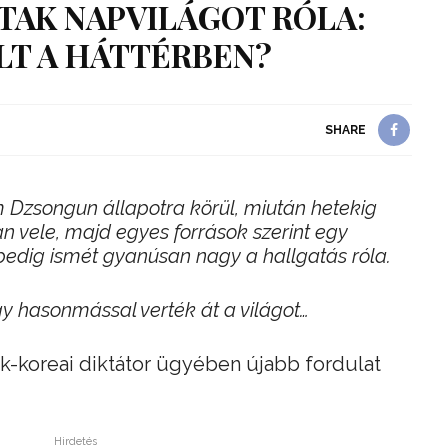
TAK NAPVILÁGOT RÓLA:
LT A HÁTTÉRBEN?
SHARE
 Dzsongun állapotra körül, miután hetekig
an vele, majd egyes források szerint egy
 pedig ismét gyanúsan nagy a hallgatás róla.
gy hasonmással verték át a világot…
k-koreai diktátor ügyében újabb fordulat
Hirdetés