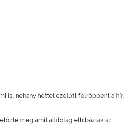
i is, néhány héttel ezelőtt felröppent a hír,
előzte meg amit állítólag elhibáztak az