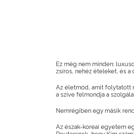
Ez még nem minden: luxusdié
zsíros, nehéz ételeket, és a
Az életmód, amit folytatot
a szíve felmondja a szolgála
Nemrégiben egy másik rend
Az észak-koreai egyetem eg