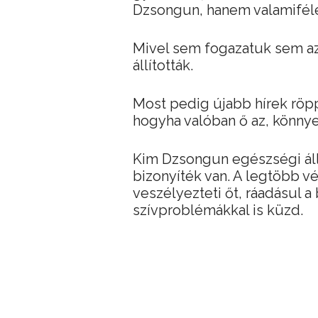
Dzsongun, hanem valamifél
Mivel sem fogazatuk sem az
állították.
Most pedig újabb hírek röp
hogyha valóban ő az, könnye
Kim Dzsongun egészségi álla
bizonyíték van. A legtöbb vé
veszélyezteti őt, ráadásul a
szívproblémákkal is küzd.