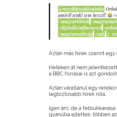
@roxyblazeahivatalos
Orbán
amiről senki sem beszél!
#
#magyartiktok
#magyarmé
#digitálisinfluenszer
#orbá
#magyarvalóság
#rajz
♬ er
Aztán más hírek szerint egy
Heteken át nem jelentkezet
a BBC forrásai is azt gondol
Aztán váratlanul egy rendezv
legbiztosabb hírek róla.
Igen ám, de a felbukkanása 
gyanúba ejtettek: többen az