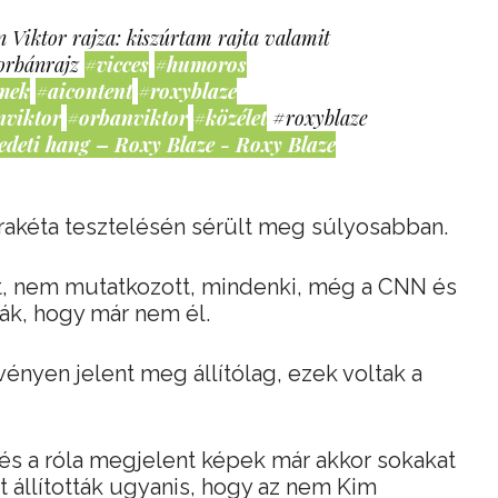
 Viktor rajza: kiszúrtam rajta valamit
orbánrajz
#vicces
#humoros
mek
#aicontent
#roxyblaze
nviktor
#orbanviktor
#közélet
#roxyblaze
edeti hang – Roxy Blaze - Roxy Blaze
 rakéta tesztelésén sérült meg súlyosabban.
t, nem mutatkozott, mindenki, még a CNN és
ták, hogy már nem él.
ényen jelent meg állítólag, ezek voltak a
és a róla megjelent képek már akkor sokakat
t állították ugyanis, hogy az nem Kim