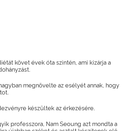
tát követ évek óta szintén, ami kizárja a
 dohányzást.
t nagyban megnövelte az esélyét annak, hogy
tot.
ezvényre készültek az érkezésére.
yik professzora, Nam Seoung azt mondta a