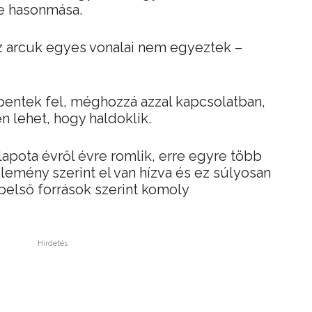
e hasonmása.
 arcuk egyes vonalai nem egyeztek –
pentek fel, méghozzá azzal kapcsolatban,
n lehet, hogy haldoklik.
pota évről évre romlik, erre egyre több
lemény szerint el van hízva és ez súlyosan
 belső források szerint komoly
Hirdetés