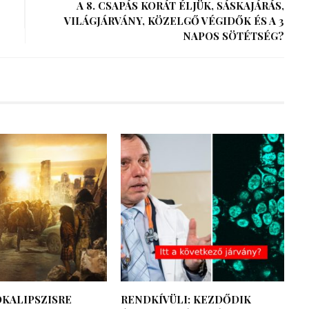
A 8. CSAPÁS KORÁT ÉLJÜK, SÁSKAJÁRÁS,
VILÁGJÁRVÁNY, KÖZELGŐ VÉGIDŐK ÉS A 3
NAPOS SÖTÉTSÉG?
KALIPSZISRE
RENDKÍVÜLI: KEZDŐDIK