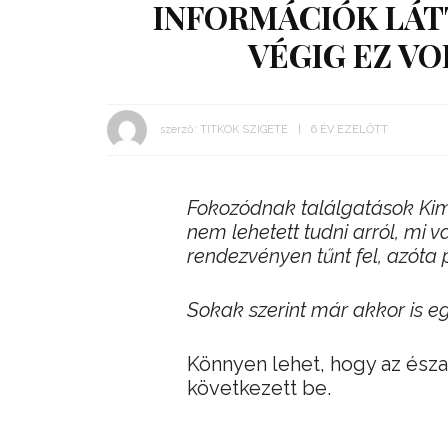
INFORMÁCIÓK LÁT
VÉGIG EZ VO
szerző:
TITKOK SZIGETE
6 ÉV EZELŐTT
Fokozódnak találgatások Kim
nem lehetett tudni arról, mi v
rendezvényen tűnt fel, azóta
Sokak szerint már akkor is e
Könnyen lehet, hogy az észa
következett be.