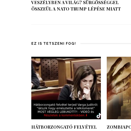
VESZÉLYBEN A VILÁG? SÜRGŐSSÉGGEL
ÖSSZEÜL A NATO TRUMP LÉPÉSE MIATT
EZ IS TETSZENI FOG!
HÁTBORZONGATÓ FELVÉTEL
ZOMBIAPO