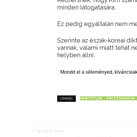
Reutersnek, hogy Kim számár
minden látogatására.
Ez pedig egyáltalán nem meg
Szerinte az észak-koreai di
vannak, valami miatt tehát 
helyben állni.
Mondd el a véleményed, kíváncsiak
HIHETETLEN
KIM DZSONGUN
CÍMKÉK
ELŐZŐ CIKK