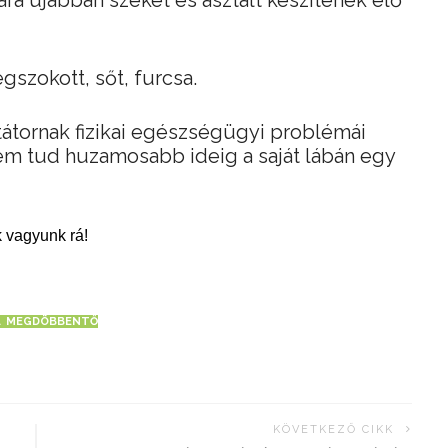
a újabban széket és asztalt készítenek elő
szokott, sőt, furcsa.
ktátornak fizikai egészségügyi problémái
nem tud huzamosabb ideig a saját lábán egy
 vagyunk rá!
MEGDÖBBENTŐ
KÖVETKEZŐ CIKK