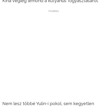
Kína végleg lemond a kutyahús fogyasztásáról.
Hirdetés
Nem lesz többé Yulin-i pokol, sem kegyetlen