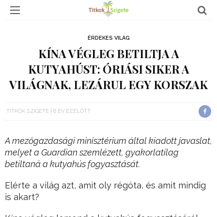
ÉRDEKES VILÁG
KÍNA VÉGLEG BETILTJA A
KUTYAHÚST: ÓRIÁSI SIKER A
VILÁGNAK, LEZÁRUL EGY KORSZAK
TITKOK SZIGETE
6 ÉV EZELŐTT
A mezőgazdasági minisztérium által kiadott javaslat,
melyet a Guardian szemlézett, gyakorlatilag
betiltaná a kutyahús fogyasztását.
Elérte a világ azt, amit oly régóta, és amit mindig
is akart?