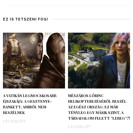
EZ IS TETSZENI FOG!
A VATIKÁN LEGMOCSKOSABB
MÉSZÁROS LŐRINC
ÉJSZAKÁJA: A GESZTENYE-
HELIKOPTEREZÉSÉRŐL BESZÉL
BANKETT, AMIRŐL NEM
AZ EGÉSZ ORSZÁG: EZ MÁR
BESZÉLNEK
TÉNYLEG EGY MÁSIK SZINT, A
TÁRSADALOM FELETT “LEBEG”?!
2 ÉV EZELŐTT
2 ÉV EZELŐTT