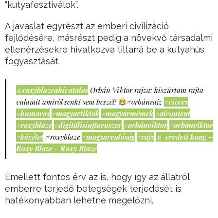
“kutyafesztiválok”.
A javaslat egyrészt az emberi civilizáció
fejlődésére, másrészt pedig a növekvő társadalmi
ellenérzésekre hivatkozva tiltaná be a kutyahús
fogyasztását.
@roxyblazeahivatalos
Orbán Viktor rajza: kiszúrtam rajta
valamit amiről senki sem beszél!
#orbánrajz
#vicces
#humoros
#magyartiktok
#magyarmémek
#aicontent
#roxyblaze
#digitálisinfluenszer
#orbánviktor
#orbanviktor
#közélet
#roxyblaze
#magyarvalóság
#rajz
♬ eredeti hang –
Roxy Blaze - Roxy Blaze
Emellett fontos érv az is, hogy így az állatról
emberre terjedő betegségek terjedését is
hatékonyabban lehetne megelőzni.