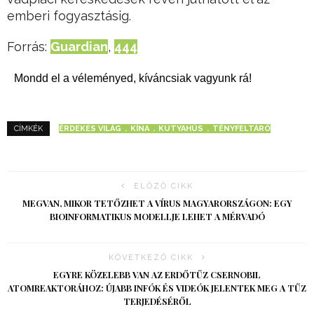
emberi fogyasztásig.
Forrás:
Guardian
,
444
Mondd el a véleményed, kíváncsiak vagyunk rá!
ÉRDEKES VILÁG
KÍNA
KUTYAHÚS
TÉNYFELTÁRÓ
CÍMKÉK
ELŐZŐ CIKK
MEGVAN, MIKOR TETŐZHET A VÍRUS MAGYARORSZÁGON: EGY
BIOINFORMATIKUS MODELLJE LEHET A MÉRVADÓ
KÖVETKEZŐ CIKK
EGYRE KÖZELEBB VAN AZ ERDŐTŰZ CSERNOBIL
ATOMREAKTORÁHOZ: ÚJABB INFÓK ÉS VIDEÓK JELENTEK MEG A TŰZ
TERJEDÉSÉRŐL