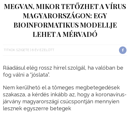
MEGVAN, MIKOR TETŐZHET A VÍRUS
MAGYARORSZÁGON: EGY
BIOINFORMATIKUS MODELLJE
LEHET A MÉRVADÓ
TITKOK SZIGETE
6 ÉV EZELŐTT
Ráadásul elég rossz hírrel szolgál, ha valóban be
fog válni a “jóslata”.
Nem kerülhető el a tömeges megbetegedések
szakasza, a kérdés inkább az, hogy a koronavírus-
járvány magyarországi csúcspontján mennyien
lesznek egyszerre betegek
– mondta Nepusz Tamás bioinformatikus-kutató.