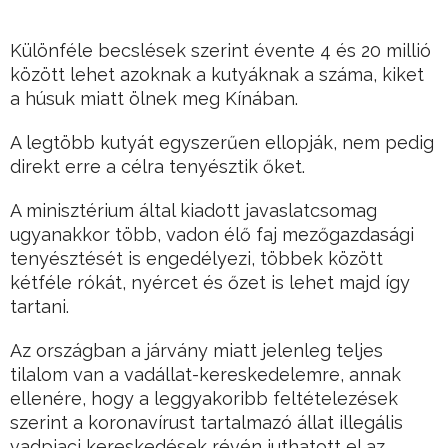
Különféle becslések szerint évente 4 és 20 millió
között lehet azoknak a kutyáknak a száma, kiket
a húsuk miatt ölnek meg Kínában.
A legtöbb kutyát egyszerűen ellopják, nem pedig
direkt erre a célra tenyésztik őket.
A minisztérium által kiadott javaslatcsomag
ugyanakkor több, vadon élő faj mezőgazdasági
tenyésztését is engedélyezi, többek között
kétféle rókát, nyércet és őzet is lehet majd így
tartani.
Az országban a járvány miatt jelenleg teljes
tilalom van a vadállat-kereskedelemre, annak
ellenére, hogy a leggyakoribb feltételezések
szerint a koronavírust tartalmazó állat illegális
vadpiaci kereskedések révén juthatott el az