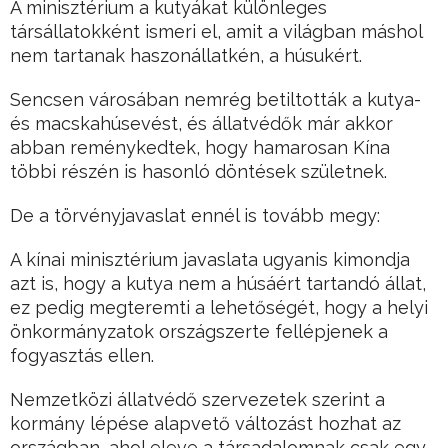
A minisztérium a kutyákat különleges
társállatokként ismeri el, amit a világban máshol
nem tartanak haszonállatkén, a húsukért.
Sencsen városában nemrég betiltották a kutya-
és macskahúsevést, és állatvédők már akkor
abban reménykedtek, hogy hamarosan Kína
többi részén is hasonló döntések születnek.
De a törvényjavaslat ennél is tovább megy:
A kínai minisztérium javaslata ugyanis kimondja
azt is, hogy a kutya nem a húsáért tartandó állat,
ez pedig megteremti a lehetőségét, hogy a helyi
önkormányzatok országszerte fellépjenek a
fogyasztás ellen.
Nemzetközi állatvédő szervezetek szerint a
kormány lépése alapvető változást hozhat az
országban, ahol eleve a társadalomnak csak egy