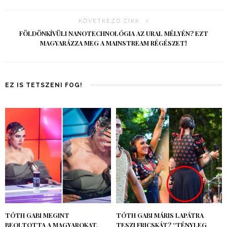
KÖVETKEZŐ CIKK
FÖLDÖNKÍVÜLI NANOTECHNOLÓGIA AZ URAL MÉLYÉN? EZT
MAGYARÁZZA MEG A MAINSTREAM RÉGÉSZET!
EZ IS TETSZENI FOG!
TÓTH GABI MEGINT
TÓTH GABI MÁRIS LAPÁTRA
BEOLTOTTA A MAGYAROKAT,
TESZI FRICSKÁT? “TÉNYLEG