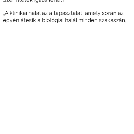
„A klinikai halál az a tapasztalat, amely során az
egyén átesik a biológiai halál minden szakaszán,
de nem véglegesen, mert ez a szakasz még
spontán módon, vagy orvosi beavatkozás révén
visszafordítható, és a szervezet létfontosságú
funkciói újra elindíthatók.”
Hirdetés