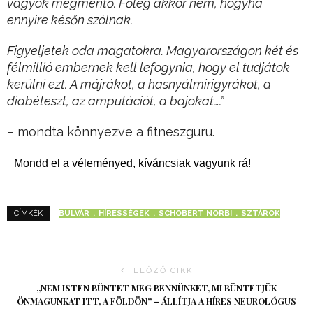
vagyok megmentő. Főleg akkor nem, hogyha
ennyire későn szólnak.
Figyeljetek oda magatokra. Magyarországon két és
félmillió embernek kell lefogynia, hogy el tudjátok
kerülni ezt. A májrákot, a hasnyálmirigyrákot, a
diabéteszt, az amputációt, a bajokat….”
– mondta könnyezve a fitneszguru.
Mondd el a véleményed, kíváncsiak vagyunk rá!
BULVÁR
HÍRESSÉGEK
SCHOBERT NORBI
SZTÁROK
CÍMKÉK
ELŐZŐ CIKK
„NEM ISTEN BÜNTET MEG BENNÜNKET, MI BÜNTETJÜK
ÖNMAGUNKAT ITT, A FÖLDÖN” – ÁLLÍTJA A HÍRES NEUROLÓGUS