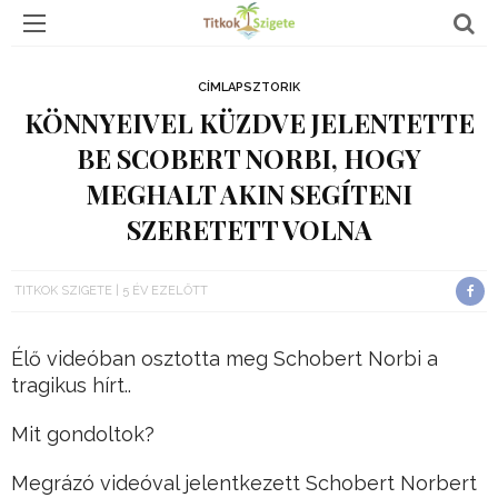
CÍMLAPSZTORIK
KÖNNYEIVEL KÜZDVE JELENTETTE
BE SCOBERT NORBI, HOGY
MEGHALT AKIN SEGÍTENI
SZERETETT VOLNA
TITKOK SZIGETE
5 ÉV EZELŐTT
Élő videóban osztotta meg Schobert Norbi a
tragikus hírt..
Mit gondoltok?
Megrázó videóval jelentkezett Schobert Norbert