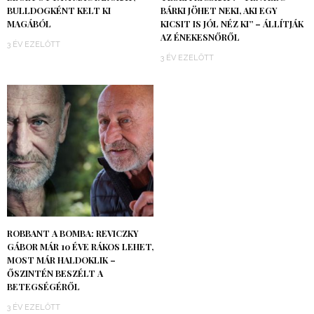
BULLDOGKÉNT KELT KI
BÁRKI JÖHET NEKI, AKI EGY
MAGÁBÓL
KICSIT IS JÓL NÉZ KI” – ÁLLÍTJÁK
AZ ÉNEKESNŐRŐL
3 ÉV EZELŐTT
3 ÉV EZELŐTT
ROBBANT A BOMBA: REVICZKY
GÁBOR MÁR 10 ÉVE RÁKOS LEHET,
MOST MÁR HALDOKLIK –
ŐSZINTÉN BESZÉLT A
BETEGSÉGÉRŐL
3 ÉV EZELŐTT