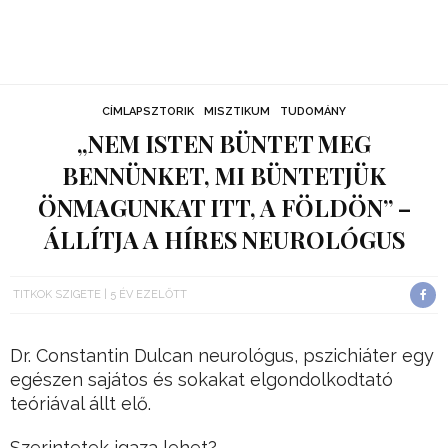
CÍMLAPSZTORIK
MISZTIKUM
TUDOMÁNY
„NEM ISTEN BÜNTET MEG
BENNÜNKET, MI BÜNTETJÜK
ÖNMAGUNKAT ITT, A FÖLDÖN” –
ÁLLÍTJA A HÍRES NEUROLÓGUS
TITKOK SZIGETE
5 ÉV EZELŐTT
Dr. Constantin Dulcan neurológus, pszichiáter egy
egészen sajátos és sokakat elgondolkodtató
teóriával állt elő.
Szerintetek igaza lehet?