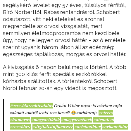
segélykérő levelet egy 57 éves, túlsúlyos férfitól,
Bíró Norberttől, Rábaszentandrásról. Schobert
odautazott, vitt neki ételeket és azonnal
megrendelte az orvosi vizsgálatát, mert
semmilyen életmódprogramba nem kezd bele
úgy, hogy ne legyen orvosi háttér – az ő emélete
szerint ugyanis három lábon áll az egészség:
egészséges táplálkozás, mozgás és orvosi háttér.
A kivizsgálás 6 napon belül meg is történt. A több
mint 300 kilós férfit speciális eszközökkel
kórházba szállították. A történtekről Schobert
Norbi február 20-án egy videót is megosztott.
@roxyblazeahivatalos
Orbán Viktor rajza: kiszúrtam rajta
valamit amiről senki sem beszél!
#orbánrajz
#vicces
#humoros
#magyartiktok
#magyarmémek
#aicontent
#roxyblaze
#digitálisinfluenszer
#orbánviktor
#orbanviktor