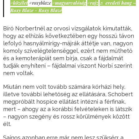
#közélet
#roxyblaze
#magyarvalóság
#rajz
♬ eredeti hang –
Roxy Blaze - Roxy Blaze
Bíró Norbertnél az orvosi vizsgálatok kimutatták,
hogy az elhízás következtében egy hosszú távon
lefolyó hasnyálmirigy-májrák áttétje van, nagyon
komoly szívelégtelenséggel, ezért nem műthető
és a kemoterápiát sem bírja, csak a fájdalmát
tudják enyhíteni – fájdalmai viszont Norbi szerint
nem voltak.
Miután nem volt tovább számára kórházi hely,
illetve további lehetőség az ellátására, Schobert
megpróbált hospice ellátást intézni a férfinak,
mert – ahogy az a korábbi felvételeken is látszik
– nagyon szegény és rossz körülmények között
élt.
Sajnos azonban erre már nem lesz szükség: a