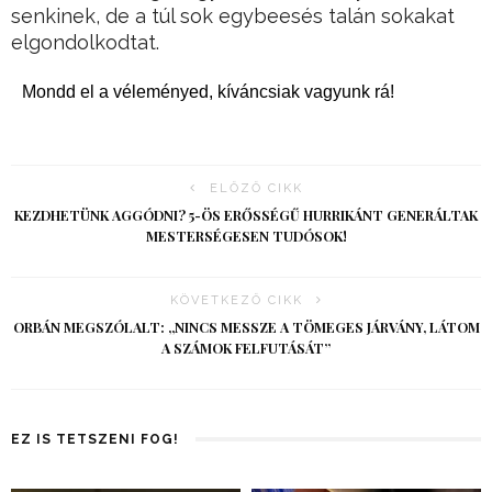
senkinek, de a túl sok egybeesés talán sokakat
elgondolkodtat.
Mondd el a véleményed, kíváncsiak vagyunk rá!
ELŐZŐ CIKK
KEZDHETÜNK AGGÓDNI? 5-ÖS ERŐSSÉGŰ HURRIKÁNT GENERÁLTAK
MESTERSÉGESEN TUDÓSOK!
KÖVETKEZŐ CIKK
ORBÁN MEGSZÓLALT: „NINCS MESSZE A TÖMEGES JÁRVÁNY, LÁTOM
A SZÁMOK FELFUTÁSÁT”
EZ IS TETSZENI FOG!