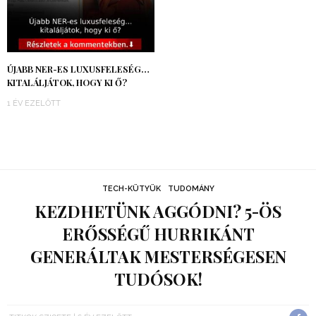
ÚJABB NER-ES LUXUSFELESÉG…
KITALÁLJÁTOK, HOGY KI Ő?
1 ÉV EZELŐTT
TECH-KÜTYÜK
TUDOMÁNY
KEZDHETÜNK AGGÓDNI? 5-ÖS
ERŐSSÉGŰ HURRIKÁNT
GENERÁLTAK MESTERSÉGESEN
TUDÓSOK!