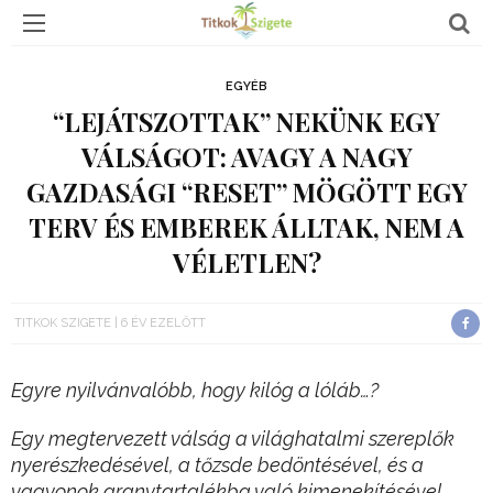
EGYÉB
“LEJÁTSZOTTAK” NEKÜNK EGY
VÁLSÁGOT: AVAGY A NAGY
GAZDASÁGI “RESET” MÖGÖTT EGY
TERV ÉS EMBEREK ÁLLTAK, NEM A
VÉLETLEN?
TITKOK SZIGETE
6 ÉV EZELŐTT
Egyre nyilvánvalóbb, hogy kilóg a lóláb…?
Egy megtervezett válság a világhatalmi szereplők
nyerészkedésével, a tőzsde bedöntésével, és a
vagyonok aranytartalékba való kimenekítésével.