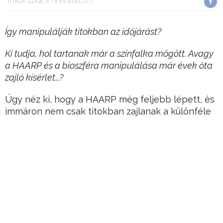
TITKOK SZIGETE
6 ÉV EZELŐTT
Így manipulálják titokban az időjárást?
Ki tudja, hol tartanak már a színfalka mögött. Avagy
a HAARP és a bioszféra manipulálása már évek óta
zajló kísérlet…?
Úgy néz ki, hogy a HAARP még feljebb lépett, és
immáron nem csak titokban zajlanak a különféle
időjárás manipuláló kísérletek, csak egy részük
Hirdetés