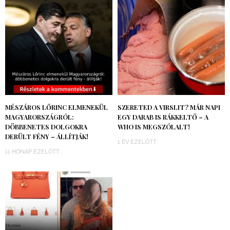
MÉSZÁROS LŐRINC ELMENEKÜL
SZERETED A VIRSLIT? MÁR NAPI
MAGYARORSZÁGRÓL:
EGY DARAB IS RÁKKELTŐ – A
DÖBBENETES DOLGOKRA
WHO IS MEGSZÓLALT!
DERÜLT FÉNY – ÁLLÍTJÁK!
1 ÉV EZELŐTT
11 HÓNAP EZELŐTT