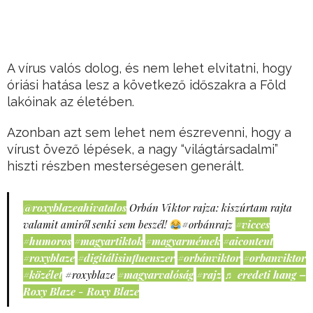
A vírus valós dolog, és nem lehet elvitatni, hogy
óriási hatása lesz a következő időszakra a Föld
lakóinak az életében.
Azonban azt sem lehet nem észrevenni, hogy a
vírust övező lépések, a nagy “világtársadalmi”
hiszti részben mesterségesen generált.
@roxyblazeahivatalos
Orbán Viktor rajza: kiszúrtam rajta
valamit amiről senki sem beszél!
#orbánrajz
#vicces
#humoros
#magyartiktok
#magyarmémek
#aicontent
#roxyblaze
#digitálisinfluenszer
#orbánviktor
#orbanviktor
#közélet
#roxyblaze
#magyarvalóság
#rajz
♬ eredeti hang –
Roxy Blaze - Roxy Blaze