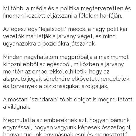
Mi több, a média és a politika megtervezetten és
finoman kezdett el játszani a félelem hárfáján.
Az egész egy “lejátszott” meccs, a nagy politikai
vezetők már látják a járvány végét, és mind
ugyanazokra a pozíciókra játszanak.
Minden nagyhatalom megpróbálja a maximumot
kihozni ebből az egészből, miközben a járvány
mentén az emberekkel elhitetik, hogy az
alapvető jogait sérelmére elkövetett rendeletek
és törvények a biztonságukat szolgálják.
A mostani “színdarab” több dolgot is megmutatott
a világnak.
Megmutatta az embereknek azt, hogyan bánunk
egymással, hogyan vagyunk képesek összefogni,
hogyan tudunk egymásnak esni és megosztottá