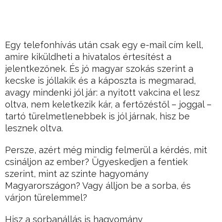
Egy telefonhívás után csak egy e-mail cím kell,
amire kiküldheti a hivatalos értesítést a
jelentkezőnek. És jó magyar szokás szerint a
kecske is jóllakik és a káposzta is megmarad,
avagy mindenki jól jár: a nyitott vakcina el lesz
oltva, nem keletkezik kár, a fertőzéstől – joggal –
tartó türelmetlenebbek is jól járnak, hisz be
lesznek oltva.
Persze, azért még mindig felmerül a kérdés, mit
csináljon az ember? Ügyeskedjen a fentiek
szerint, mint az szinte hagyomány
Magyarországon? Vagy álljon be a sorba, és
várjon türelemmel?
Hisz a sorbanállás is hagyomány