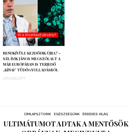
RENDKÍVÜLI: KEZDŐDIK ÚJRA? –
SZLÁVIK JÁNOS MEGSZÓLALT A
MÁR EURÓPÁBAN IS TERJEDŐ
„KÍNAI” TÜDŐGYULLADÁSRÓL
3 ÉV EZELŐTT
CÍMLAPSZTORIK
EGÉSZSÉGÜNK
ÉRDEKES VILÁG
ULTIMÁTUMOT ADTAK A MENTŐSÖK