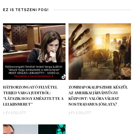
EZ IS TETSZENI FOG!
HÁTBORZONGATÓ FELVÉTEL
ZOMBIAPOKALIPSZISRE KÉSZÜL
TERJED VARGA JUDITRÓL:
AZ AMERIKAI JÁRVÁNYÜGYI
“LÁTSZIK HOGY EMÉSZTETTE A
KÖZPONT: VALÓRA VÁLHAT
LELKIISMERET”
NOSTRADAMUS JÓSLATA?
2 ÉV EZELŐTT
3 ÉV EZELŐTT