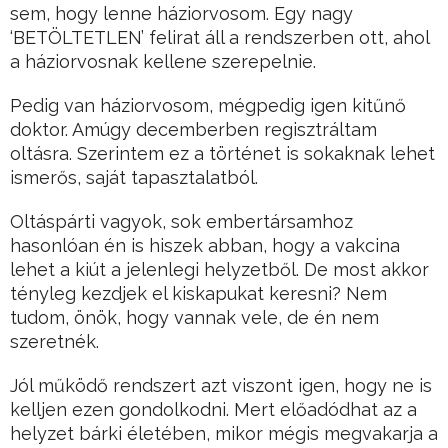
sem, hogy lenne háziorvosom. Egy nagy
‘BETÖLTETLEN’ felirat áll a rendszerben ott, ahol
a háziorvosnak kellene szerepelnie.
Pedig van háziorvosom, mégpedig igen kitűnő
doktor. Amúgy decemberben regisztráltam
oltásra. Szerintem ez a történet is sokaknak lehet
ismerős, saját tapasztalatból.
Oltáspárti vagyok, sok embertársamhoz
hasonlóan én is hiszek abban, hogy a vakcina
lehet a kiút a jelenlegi helyzetből. De most akkor
tényleg kezdjek el kiskapukat keresni? Nem
tudom, önök, hogy vannak vele, de én nem
szeretnék.
Jól működő rendszert azt viszont igen, hogy ne is
kelljen ezen gondolkodni. Mert előadódhat az a
helyzet bárki életében, mikor mégis megvakarja a