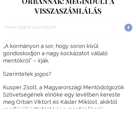
ORBÁNNAK: MEGINDULT A
VISSZASZÁMLÁLÁS
TITKOK SZIGETE
5 ÉV EZELŐTT
„A kormányon a sor, hogy soron kívül
gondoskodjon a nagy kockázatot vállaló
mentőkről” – írják.
Szerintetek jogos?
Kusper Zsolt, a Magyarországi Mentődolgozók
Szövetségének elnöke egy levélben kereste
meg Orbán Viktort és Kásler Miklóst, akiktől
rendkívüli juttatást kér a mentősöknek.
Hirdetés