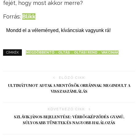
fejét, hogy most akkor merre?
Forrás:
Blikk
Mondd el a véleményed, kíváncsiak vagyunk rá!
MEGDÖBBENTŐ
OLTÁS
OLTÁSI REND
VAKCINÁK
CÍMKÉK
ELŐZŐ CIKK
ULTIMÁTUMOT ADTAK A MENTŐSÖK ORBÁNNAK: MEGINDULT A
VISSZASZÁMLÁLÁS
KÖVETKEZŐ CIKK
SZLÁVIK JÁNOS BEJELENTÉSE: VÉRRÖGKÉPZŐDÉS GYANÚ,
SÚLYOSABB TÜNETEK ÉS NAGYOBB HALÁLOZÁS