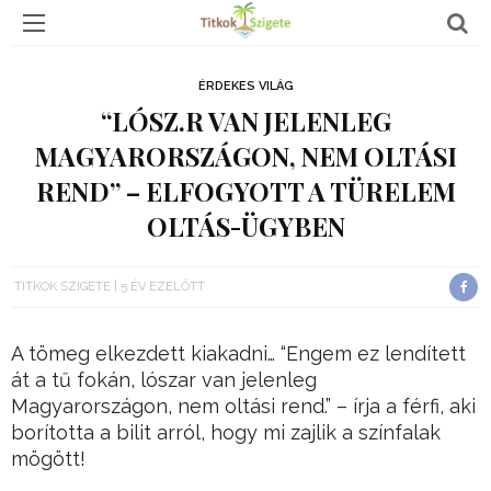
ÉRDEKES VILÁG
“LÓSZ.R VAN JELENLEG
MAGYARORSZÁGON, NEM OLTÁSI
REND” – ELFOGYOTT A TÜRELEM
OLTÁS-ÜGYBEN
TITKOK SZIGETE
5 ÉV EZELŐTT
A tömeg elkezdett kiakadni… “Engem ez lendített
át a tű fokán, lószar van jelenleg
Magyarországon, nem oltási rend.” – írja a férfi, aki
borította a bilit arról, hogy mi zajlik a színfalak
mögött!