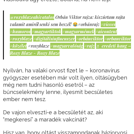
@roxyblazeahivatalos
Orbán Viktor rajza: kiszúrtam rajta
valamit amiről senki sem beszél!
#orbánrajz
#vicces
#humoros
#magyartiktok
#magyarmémek
#aicontent
#roxyblaze
#digitálisinfluenszer
#orbánviktor
#orbanviktor
#közélet
#roxyblaze
#magyarvalóság
#rajz
♬ eredeti hang –
Roxy Blaze - Roxy Blaze
Nyilván, ha valaki orvost fizet le – koronavírus
gyógyszer esetében már volt ilyen, oltásügyben
még nem tudni hasonló esetről – az
bűncselekmény lenne, ilyesmit becsületes
ember nem tesz.
De vajon elveszti-e a becsületét az, aki
“megkeresi” a maradék vakcinát?
Hisz van, hogy oltást visszamondanak háziorvosi