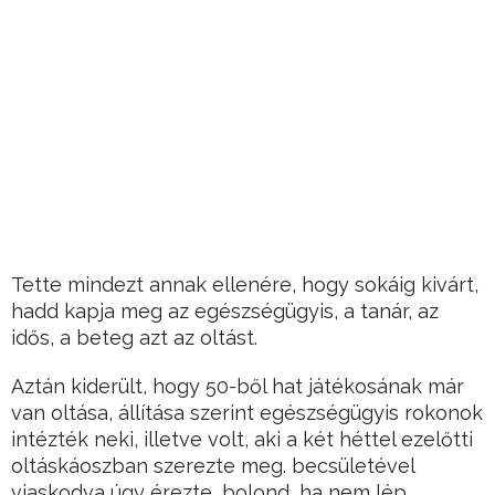
Tette mindezt annak ellenére, hogy sokáig kivárt,
hadd kapja meg az egészségügyis, a tanár, az
idős, a beteg azt az oltást.
Aztán kiderült, hogy 50-ből hat játékosának már
van oltása, állítása szerint egészségügyis rokonok
intézték neki, illetve volt, aki a két héttel ezelőtti
oltáskáoszban szerezte meg. becsületével
viaskodva úgy érezte, bolond, ha nem lép.