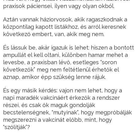
praxisok páciensei, ilyen vagy olyan okból.
Aztán vannak háziorvosok, akik ragaszkodnak a
központilag kapott listákhoz, és arról keresnek
következő embert, van, akik meg nem.
És lássuk be, akár igazuk is lehet: hiszen a bontott
ampullát el kell oltani, különben hamar mehet a
levesbe, a praxisban lévő, esetleges “soron
következők” meg nem feltétlenül érhetők el
aznap, amikor épp szükség lenne rájuk.
És egy másik kérdés: vajon nem lehet, hogy a
napi maradék vakcináért érkezők a rendszer
részei, és csak ők maguk gondolják
becstelenségnek, “mutyinak”, hogy megpróbálják
megszerezni a vakcinát előbb, mint, hogy
“szólítják”?