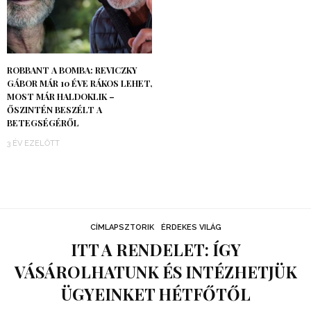
ROBBANT A BOMBA: REVICZKY
GÁBOR MÁR 10 ÉVE RÁKOS LEHET,
MOST MÁR HALDOKLIK –
ŐSZINTÉN BESZÉLT A
BETEGSÉGÉRŐL
3 ÉV EZELŐTT
CÍMLAPSZTORIK
ÉRDEKES VILÁG
ITT A RENDELET: ÍGY
VÁSÁROLHATUNK ÉS INTÉZHETJÜK
ÜGYEINKET HÉTFŐTŐL