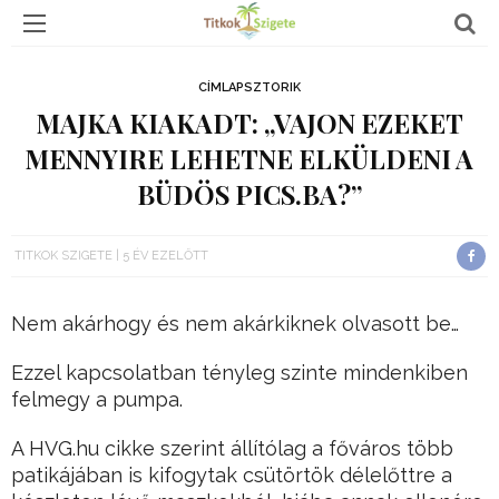
CÍMLAPSZTORIK
MAJKA KIAKADT: „VAJON EZEKET
MENNYIRE LEHETNE ELKÜLDENI A
BÜDÖS PICS.BA?”
TITKOK SZIGETE
5 ÉV EZELŐTT
Nem akárhogy és nem akárkiknek olvasott be…
Ezzel kapcsolatban tényleg szinte mindenkiben
felmegy a pumpa.
A HVG.hu cikke szerint állítólag a főváros több
patikájában is kifogytak csütörtök délelőttre a