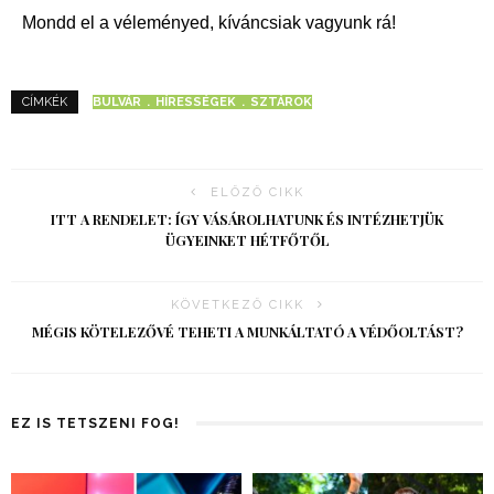
Mondd el a véleményed, kíváncsiak vagyunk rá!
BULVÁR
HÍRESSÉGEK
SZTÁROK
CÍMKÉK
ELŐZŐ CIKK
ITT A RENDELET: ÍGY VÁSÁROLHATUNK ÉS INTÉZHETJÜK
ÜGYEINKET HÉTFŐTŐL
KÖVETKEZŐ CIKK
MÉGIS KÖTELEZŐVÉ TEHETI A MUNKÁLTATÓ A VÉDŐOLTÁST?
EZ IS TETSZENI FOG!