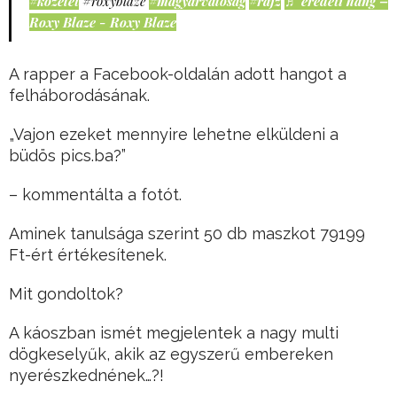
#közélet
#roxyblaze
#magyarvalóság
#rajz
♬ eredeti hang –
Roxy Blaze - Roxy Blaze
A rapper a Facebook-oldalán adott hangot a
felháborodásának.
„Vajon ezeket mennyire lehetne elküldeni a
büdös pics.ba?”
– kommentálta a fotót.
Aminek tanulsága szerint 50 db maszkot 79199
Ft-ért értékesítenek.
Mit gondoltok?
A káoszban ismét megjelentek a nagy multi
dögkeselyűk, akik az egyszerű embereken
nyerészkednének…?!