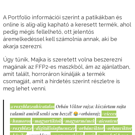
A Portfolio információi szerint a patikákban és
online is alig-alig kapható a keresett termék, ahol
pedig mégis fellelhető, ott jelentős
áremelkedéssel kell számolnia annak, aki be
akarja szerezni.
Úgy tűnik, Majka is szeretett volna beszerezni
magának az FFP2-es maszkból, ám az ajánlatban,
amit talált, horroráron kínálják a termék
csomagját, amit a hirdetés szerint részletre is
meg lehet venni.
@roxyblazeahivatalos
Orbán Viktor rajza: kiszúrtam rajta
valamit amiről senki sem beszél!
#orbánrajz
#vicces
#humoros
#magyartiktok
#magyarmémek
#aicontent
#roxyblaze
#digitálisinfluenszer
#orbánviktor
#orbanviktor