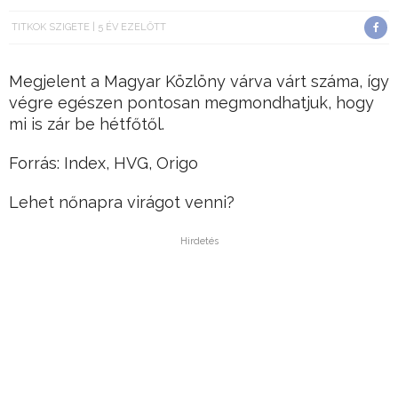
TITKOK SZIGETE
5 ÉV EZELŐTT
Megjelent a Magyar Közlöny várva várt száma, így
végre egészen pontosan megmondhatjuk, hogy
mi is zár be hétfőtől.
Forrás: Index, HVG, Origo
Lehet nőnapra virágot venni?
Hirdetés