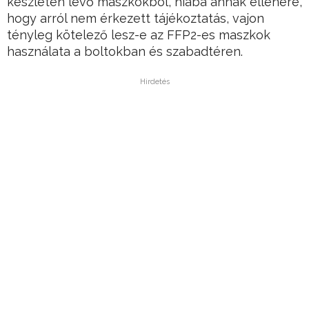
készleten lévő maszkokból, hiába annak ellenére,
hogy arról nem érkezett tájékoztatás, vajon
tényleg kötelező lesz-e az FFP2-es maszkok
használata a boltokban és szabadtéren.
Hirdetés