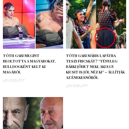
TÓTH GABI MEGINT
TÓTH GABI MÁRIS LAPÁTRA
BEOLTOTTA A MAGYAROKAT,
TESZI FRICSKÁT? “TÉNYLEG
BULLDOGKÉNT KELT KI
BÁRKI JÖHET NEKI, AKI EGY
MAGÁBÓL
KICSIT IS JÓL NÉZ KI” – ÁLLÍTJÁK
AZ ÉNEKESNŐRŐL
3 ÉV EZELŐTT
3 ÉV EZELŐTT