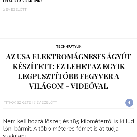
HAZUDTAK NEKÜNK?
2 ÉV EZELŐTT
TECH-KÜTYÜK
AZ USA ELEKTROMÁGNESES ÁGYÚT
KÉSZÍTETT: EZ LEHET AZ EGYIK
LEGPUSZTÍTÓBB FEGYVER A
VILÁGON! – VIDEÓVAL
TITKOK SZIGETE
7 ÉV EZELŐTT
Nem kell hozzá lőszer, és 185 kilométerről is ki tud
lőni bármit. A több méteres fémet is át tudja
szakítani…