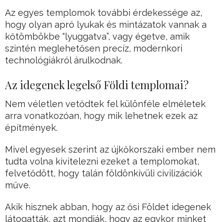
Az egyes templomok további érdekessége az,
hogy olyan apró lyukak és mintázatok vannak a
kőtömbökbe “lyuggatva”, vagy égetve, amik
szintén meglehetősen precíz, modernkori
technológiákról árulkodnak.
Az idegenek legelső Földi templomai?
Nem véletlen vetődtek fel különféle elméletek
arra vonatkozóan, hogy mik lehetnek ezek az
építmények.
Mivel egyesek szerint az újkőkorszaki ember nem
tudta volna kivitelezni ezeket a templomokat,
felvetődött, hogy talán földönkívüli civilizációk
műve.
Akik hisznek abban, hogy az ősi Földet idegenek
látogatták, azt mondják, hogy az egykor minket