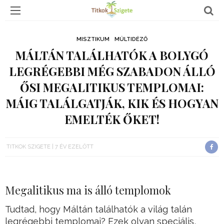
MISZTIKUM
MÚLTIDÉZŐ
MÁLTÁN TALÁLHATÓK A BOLYGÓ
LEGRÉGEBBI MÉG SZABADON ÁLLÓ
ŐSI MEGALITIKUS TEMPLOMAI:
MÁIG TALÁLGATJÁK, KIK ÉS HOGYAN
EMELTÉK ŐKET!
TITKOK SZIGETE
7 ÉV EZELŐTT
Megalitikus ma is álló templomok
Tudtad, hogy Máltán találhatók a világ talán
legrégebbi templomai? Ezek olyan speciális,