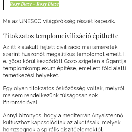
Roxy Blaze - Roxy Blaze
Ma az UNESCO világörökség részét képezik.
Titokzatos templomcivilizáció építhette
Az itt kialakult fejlett civilizáció mai ismeretek
szerint huszonöt megalitikus templomot emelt. I.
e. 3600 körül kezdődött Gozo szigetén a Ġgantija
templomkomplexum építése, emellett föld alatti
temetkezési helyeket.
Egy olyan titokzatos ősközösség voltak, melyről
ma sem rendelkezünk túlságosan sok
ifnromációval.
Annyi bizonyos, hogy a mediterrán Anyaistennő
kultuszhoz kapcsolódtak az alkotásaik, melyek
hemzsegnek a spirális díszítőelemektől.