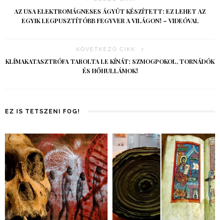
AZ USA ELEKTROMÁGNESES ÁGYÚT KÉSZÍTETT: EZ LEHET AZ
EGYIK LEGPUSZTÍTÓBB FEGYVER A VILÁGON! – VIDEÓVAL
KÖVETKEZŐ CIKK
KLÍMAKATASZTRÓFA TAROLTA LE KÍNÁT: SZMOGPOKOL, TORNÁDÓK
ÉS HŐHULLÁMOK!
EZ IS TETSZENI FOG!