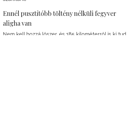
Ennél pusztítóbb töltény nélküli fegyver
aligha van
Nem kell hozzá lőszer, és 185 kilométerről is ki tud
lőni bármit.
Nemrég egy olyan látványos videó bemutatót
tettek közzé, melyet az egész világ
megcsodálhat. Ugyanis a videón egy olyan
fegyver lép működésbe, amit eddig sokáig csak a
sci-fi filmekből ismertünk.
Hirdetés