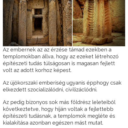
Az embernek az az érzése támad ezekben a
templomokban állva, hogy az ezeket létrehozó
építészeti tudás túlságosan is magasan fejlett
volt az adott korhoz képest.
Az újőkorszaki emberiség ugyanis épphogy csak
elkezdett szocializálódni, civilizáclódni.
Az pedig bizonyos sok más földrész leleteiből
következtetve, hogy híján voltak a fejlettebb
építészeti tudásnak, a templomok megléte és
kialakítása azonban egészen mást mutat.