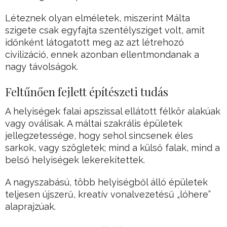
Léteznek olyan elméletek, miszerint Málta
szigete csak egyfajta szentélysziget volt, amit
időnként látogatott meg az azt létrehozó
civilizáció, ennek azonban ellentmondanak a
nagy távolságok.
Feltűnően fejlett építészeti tudás
A helyiségek falai apszissal ellátott félkör alakúak
vagy oválisak. A máltai szakrális épületek
jellegzetessége, hogy sehol sincsenek éles
sarkok, vagy szögletek; mind a külső falak, mind a
belső helyiségek lekerekítettek.
A nagyszabású, több helyiségből álló épületek
teljesen újszerű, kreatív vonalvezetésű „lóhere”
alaprajzúak.