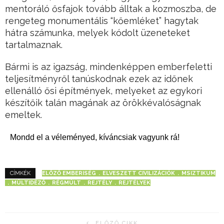
mentoráló ősfajok tovább álltak a kozmoszba, de
rengeteg monumentális “kőemléket” hagytak
hátra számunka, melyek kódolt üzeneteket
tartalmaznak.
Bármi is az igazság, mindenképpen emberfeletti
teljesítményről tanúskodnak ezek az időnek
ellenálló ősi építmények, melyeket az egykori
készítőik talán magának az örökkévalóságnak
emeltek.
Mondd el a véleményed, kíváncsiak vagyunk rá!
ELŐZŐ EMBERISÉG
ELVESZETT CIVILIZÁCIÓK
MSIZTIKUM
CÍMKÉK
MÚLTIDÉZŐ
RÉGMÚLT
REJTÉLY
REJTÉLYEK
ELŐZŐ CIKK