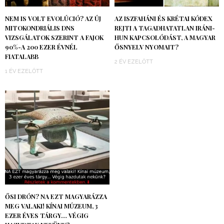
NEM IS VOLT EVOLÚCIÓ? AZ ÚJ
AZ ISZFAHÁNI ÉS KRÉTAI KÓDEX
MITOKONDRIÁLIS DNS
REJTI A TAGADHATATLAN IRÁNI-
VIZSGÁLATOK SZERINT A FAJOK
HUN KAPCSOLÓDÁST, A MAGYAR
90%-A 200 EZER ÉVNÉL
ŐSNYELV NYOMAIT?
FIATALABB
2 ÉV EZELŐTT
1 ÉV EZELŐTT
ŐSI DRÓN? NA EZT MAGYARÁZZA
MEG VALAKI! KÍNAI MÚZEUM, 3
EZER ÉVES TÁRGY… VÉGIG