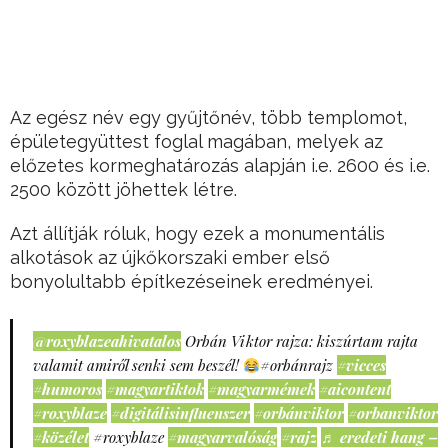
Az egész név egy gyűjtőnév, több templomot,
épületegyüttest foglal magában, melyek az
előzetes kormeghatározás alapján i.e. 2600 és i.e.
2500 között jöhettek létre.
Azt állítják róluk, hogy ezek a monumentális
alkotások az újkőkorszaki ember első
bonyolultabb építkezéseinek eredményei.
@roxyblazeahivatalos
Orbán Viktor rajza: kiszúrtam rajta
valamit amiről senki sem beszél!
#orbánrajz
#vicces
#humoros
#magyartiktok
#magyarmémek
#aicontent
#roxyblaze
#digitálisinfluenszer
#orbánviktor
#orbanviktor
#közélet
#roxyblaze
#magyarvalóság
#rajz
♬ eredeti hang –