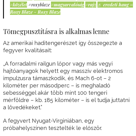
#közélet
#roxyblaze
#magyarvalóság
#rajz
♬ eredeti hang –
Roxy Blaze - Roxy Blaze
Tömegpusztításra is alkalmas lenne
Az amerikai haditengerészet így összegezte a
fegyver kvalitásait:
„A forradalmi railgun lőpor vagy más vegyi
hajtóanyagok helyett egy masszív elektromos
impulzusra támaszkodik, és Mach 6-ot – 2
kilométer per másodperc – is meghaladó
sebességgel akár több mint 100 tengeri
mérföldre – kb. 185 kilométer – is el tudja juttatni
a lövedékeket.”
A fegyvert Nyugat-Virginiában, egy
próbahelyszínen tesztelték le először.