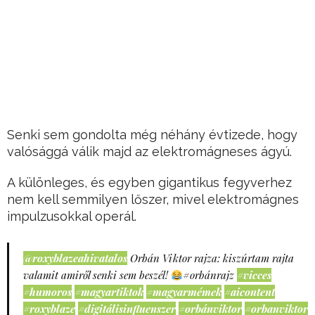
Senki sem gondolta még néhány évtizede, hogy
valósággá válik majd az elektromágneses ágyú.
A különleges, és egyben gigantikus fegyverhez
nem kell semmilyen lőszer, mivel elektromágnes
impulzusokkal operál.
@roxyblazeahivatalos
Orbán Viktor rajza: kiszúrtam rajta
valamit amiről senki sem beszél!
#orbánrajz
#vicces
#humoros
#magyartiktok
#magyarmémek
#aicontent
#roxyblaze
#digitálisinfluenszer
#orbánviktor
#orbanviktor