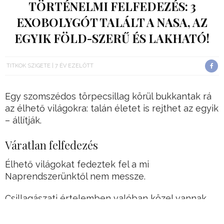
TÖRTÉNELMI FELFEDEZÉS: 3
EXOBOLYGÓT TALÁLT A NASA, AZ
EGYIK FÖLD-SZERŰ ÉS LAKHATÓ!
TITKOK SZIGETE
7 ÉV EZELŐTT
Egy szomszédos törpecsillag körül bukkantak rá
az élhető világokra: talán életet is rejthet az egyik
– állítják.
Váratlan felfedezés
Élhető világokat fedeztek fel a mi
Naprendszerünktől nem messze.
Csillagászati értelemben valóban közel vannak,
szinte egy köpésnyire.