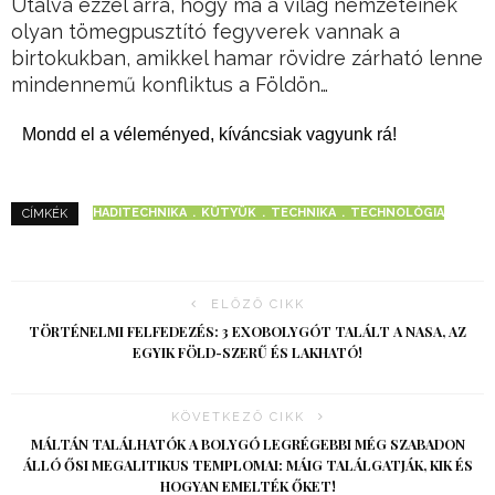
Utalva ezzel arra, hogy ma a világ nemzeteinek
olyan tömegpusztító fegyverek vannak a
birtokukban, amikkel hamar rövidre zárható lenne
mindennemű konfliktus a Földön…
Mondd el a véleményed, kíváncsiak vagyunk rá!
HADITECHNIKA
KÜTYÜK
TECHNIKA
TECHNOLÓGIA
CÍMKÉK
ELŐZŐ CIKK
TÖRTÉNELMI FELFEDEZÉS: 3 EXOBOLYGÓT TALÁLT A NASA, AZ
EGYIK FÖLD-SZERŰ ÉS LAKHATÓ!
KÖVETKEZŐ CIKK
MÁLTÁN TALÁLHATÓK A BOLYGÓ LEGRÉGEBBI MÉG SZABADON
ÁLLÓ ŐSI MEGALITIKUS TEMPLOMAI: MÁIG TALÁLGATJÁK, KIK ÉS
HOGYAN EMELTÉK ŐKET!