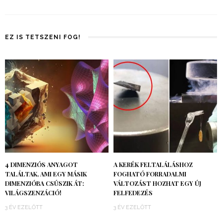
EZ IS TETSZENI FOG!
4 DIMENZIÓS ANYAGOT
A KERÉK FELTALÁLÁSHOZ
TALÁLTAK, AMI EGY MÁSIK
FOGHATÓ FORRADALMI
DIMENZIÓBA CSÚSZIK ÁT:
VÁLTOZÁST HOZHAT EGY ÚJ
VILÁGSZENZÁCIÓ!
FELFEDEZÉS
3 ÉV EZELŐTT
3 ÉV EZELŐTT