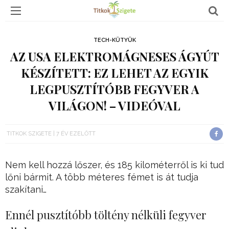
TECH-KÜTYÜK
AZ USA ELEKTROMÁGNESES ÁGYÚT
KÉSZÍTETT: EZ LEHET AZ EGYIK
LEGPUSZTÍTÓBB FEGYVER A
VILÁGON! – VIDEÓVAL
TITKOK SZIGETE
7 ÉV EZELŐTT
Nem kell hozzá lőszer, és 185 kilométerről is ki tud
lőni bármit. A több méteres fémet is át tudja
szakítani…
Ennél pusztítóbb töltény nélküli fegyver