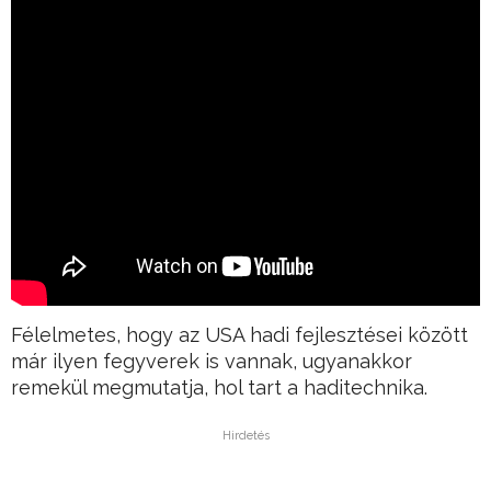
Félelmetes, hogy az USA hadi fejlesztései között
már ilyen fegyverek is vannak, ugyanakkor
remekül megmutatja, hol tart a haditechnika.
Hirdetés