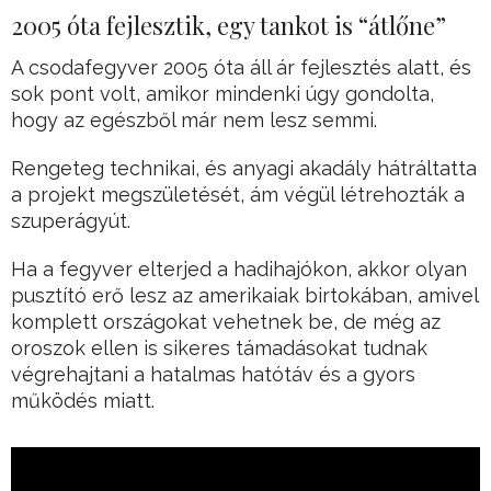
2005 óta fejlesztik, egy tankot is “átlőne”
A csodafegyver 2005 óta áll ár fejlesztés alatt, és
sok pont volt, amikor mindenki úgy gondolta,
hogy az egészből már nem lesz semmi.
Rengeteg technikai, és anyagi akadály hátráltatta
a projekt megszületését, ám végül létrehozták a
szuperágyút.
Ha a fegyver elterjed a hadihajókon, akkor olyan
pusztító erő lesz az amerikaiak birtokában, amivel
komplett országokat vehetnek be, de még az
oroszok ellen is sikeres támadásokat tudnak
végrehajtani a hatalmas hatótáv és a gyors
működés miatt.