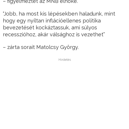
– figyelmeztet az MNB elnöke.
“Jobb, ha most kis lépésekben haladunk, mint
hogy egy nyíltan inflációellenes politika
bevezetését kockáztassuk, ami súlyos
recesszióhoz, akár válsághoz is vezethet”
– zárta sorait Matolcsy György.
Hirdetés