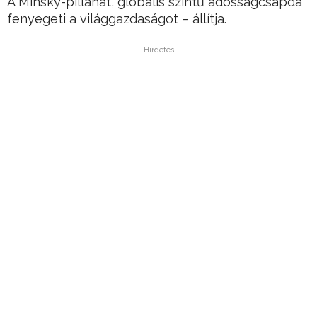
A Minsky-pillanat, globális szintű adósságcsapda
fenyegeti a világgazdaságot – állítja.
Hirdetés