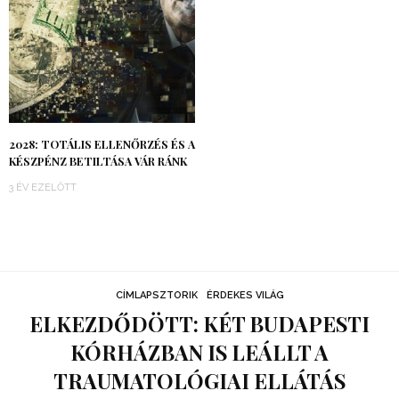
2028: TOTÁLIS ELLENŐRZÉS ÉS A
KÉSZPÉNZ BETILTÁSA VÁR RÁNK
3 ÉV EZELŐTT
CÍMLAPSZTORIK
ÉRDEKES VILÁG
ELKEZDŐDÖTT: KÉT BUDAPESTI
KÓRHÁZBAN IS LEÁLLT A
TRAUMATOLÓGIAI ELLÁTÁS