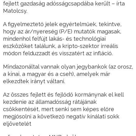
fejlett gazdaság adósságcsapdába került – írta
Matolcsy.
A figyelmeztető jelek egyértelműek, tekintve,
hogy az ár/nyereség (P/E) mutatók magasak,
mindenhol felfújt lakás- és technológiai
eszközöket találunk, a kripto-szektor irreális
módon felduzzadt és visszatért az infláció.
Mindazonáltal vannak olyan jegybankok (az orosz,
a kínai, a magyar és a cseh), amelyek már
elkezdtek irányt váltani.
Az összes fejlett és fejlődő kormánynak el kell
kezdenie az államadósság rátájának
csökkentését, mert senki sem képes előre
megjósolni a következő negatív kínálati sokk
eljövetelét