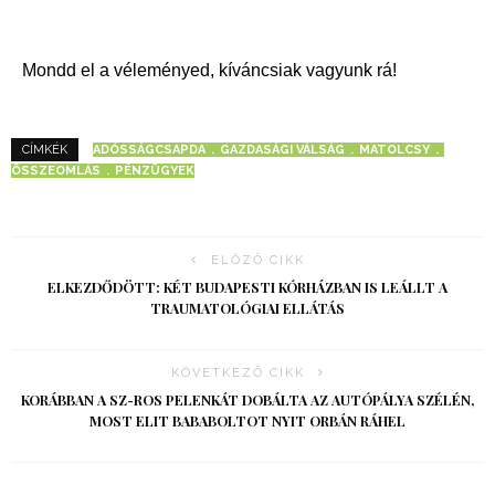
Mondd el a véleményed, kíváncsiak vagyunk rá!
ADÓSSÁGCSAPDA
GAZDASÁGI VÁLSÁG
MATOLCSY
CÍMKÉK
ÖSSZEOMLÁS
PÉNZÜGYEK
ELŐZŐ CIKK
ELKEZDŐDÖTT: KÉT BUDAPESTI KÓRHÁZBAN IS LEÁLLT A
TRAUMATOLÓGIAI ELLÁTÁS
KÖVETKEZŐ CIKK
KORÁBBAN A SZ-ROS PELENKÁT DOBÁLTA AZ AUTÓPÁLYA SZÉLÉN,
MOST ELIT BABABOLTOT NYIT ORBÁN RÁHEL