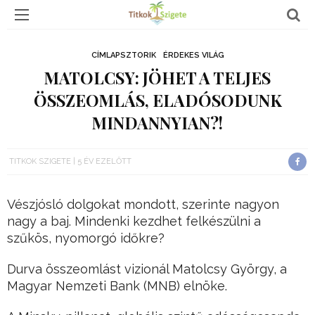
CÍMLAPSZTORIK
ÉRDEKES VILÁG
MATOLCSY: JÖHET A TELJES
ÖSSZEOMLÁS, ELADÓSODUNK
MINDANNYIAN?!
TITKOK SZIGETE
5 ÉV EZELŐTT
Vészjósló dolgokat mondott, szerinte nagyon
nagy a baj. Mindenki kezdhet felkészülni a
szűkös, nyomorgó időkre?
Durva összeomlást vizionál Matolcsy György, a
Magyar Nemzeti Bank (MNB) elnöke.