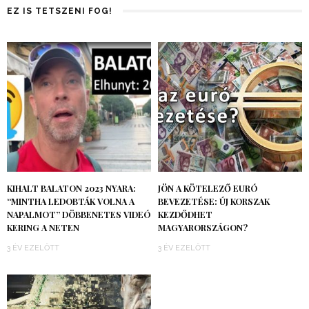
EZ IS TETSZENI FOG!
KIHALT BALATON 2023 NYARA:
JÖN A KÖTELEZŐ EURÓ
“MINTHA LEDOBTÁK VOLNA A
BEVEZETÉSE: ÚJ KORSZAK
NAPALMOT” DÖBBENETES VIDEÓ
KEZDŐDHET
KERING A NETEN
MAGYARORSZÁGON?
3 ÉV EZELŐTT
3 ÉV EZELŐTT