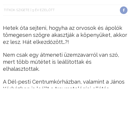
TITKOK SZIGETE
5 ÉV EZELŐTT
Hetek óta sejteni, hogyha az orvosok és ápolók
tömegesen szögre akasztják a köpenyüket, akkor
ez lesz. Hát elkezdőzött…?!
Nem csak egy átmeneti üzemzavarról van szó,
mert több műtétet is leállítottak és
elhalasztottak.
A Dél-pesti Centrumkórházban, valamint a János
Kórházban is leállt a traumatológiai ellátás.
Hirdetés