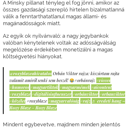
A Minsky pillanat tényleg el fog jönni, amikor az
összes gazdasági szereplő hirtelen bizalmatlanná
válik a fenntarthatatlanul magas állami- és
magánadósságok miatt.
Az egyik ok nyilvánvaló: a nagy jegybankok
valóban kénytelenek voltak az adósságválság
megelőzése érdekében monetizálni a magas
költségvetési hiányokat.
@roxyblazeahivatalos
Orbán Viktor rajza: kiszúrtam rajta
valamit amiről senki sem beszél!
#orbánrajz
#vicces
#humoros
#magyartiktok
#magyarmémek
#aicontent
#roxyblaze
#digitálisinfluenszer
#orbánviktor
#orbanviktor
#közélet
#roxyblaze
#magyarvalóság
#rajz
♬ eredeti hang –
Roxy Blaze - Roxy Blaze
Mindent egybevetve, majdnem minden jelentős