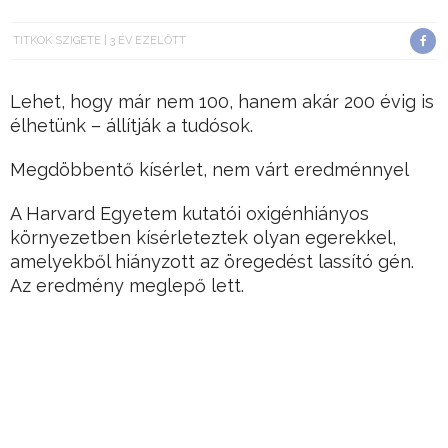
TITKOK SZIGETE
3 ÉV EZELŐTT
Lehet, hogy már nem 100, hanem akár 200 évig is
élhetünk – állítják a tudósok.
Megdöbbentő kísérlet, nem várt eredménnyel
A Harvard Egyetem kutatói oxigénhiányos
környezetben kísérleteztek olyan egerekkel,
amelyekből hiányzott az öregedést lassító gén.
Az eredmény meglepő lett.
Hirdetés