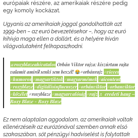
európaiak részére, az amerikaiak részére pedig
egy komoly kockázat.
Ugyanis az amerikaiak joggal gondolhatták azt
1999-ben – az euró bevezetésekor –, hogy az euró
kihívja maga ellen a dollárt, és a helyére kíván
világvalutaként felkapaszkodni.
@roxyblazeahivatalos
Orbán Viktor rajza: kiszúrtam rajta
valamit amiről senki sem beszél!
#orbánrajz
#vicces
#humoros
#magyartiktok
#magyarmémek
#aicontent
#roxyblaze
#digitálisinfluenszer
#orbánviktor
#orbanviktor
#közélet
#roxyblaze
#magyarvalóság
#rajz
♬ eredeti hang –
Roxy Blaze - Roxy Blaze
Ez nem alaptalan aggodalom, az amerikaiak voltak
ellenérzéseik az eurózónával szemben annak első
szakaszában, sőt pénzügyi hadviselést is folytattak