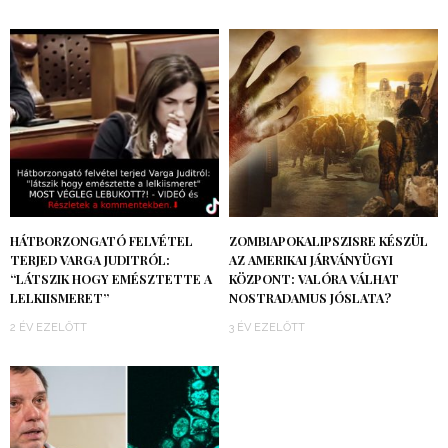
HÁTBORZONGATÓ FELVÉTEL
ZOMBIAPOKALIPSZISRE KÉSZÜL
TERJED VARGA JUDITRÓL:
AZ AMERIKAI JÁRVÁNYÜGYI
“LÁTSZIK HOGY EMÉSZTETTE A
KÖZPONT: VALÓRA VÁLHAT
LELKIISMERET”
NOSTRADAMUS JÓSLATA?
2 ÉV EZELŐTT
3 ÉV EZELŐTT