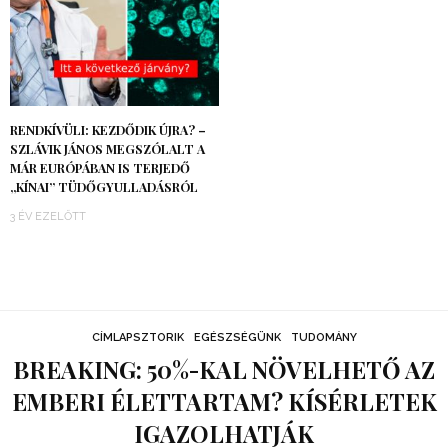
RENDKÍVÜLI: KEZDŐDIK ÚJRA? –
SZLÁVIK JÁNOS MEGSZÓLALT A
MÁR EURÓPÁBAN IS TERJEDŐ
„KÍNAI” TÜDŐGYULLADÁSRÓL
3 ÉV EZELŐTT
CÍMLAPSZTORIK
EGÉSZSÉGÜNK
TUDOMÁNY
BREAKING: 50%-KAL NÖVELHETŐ AZ
EMBERI ÉLETTARTAM? KÍSÉRLETEK
IGAZOLHATJÁK