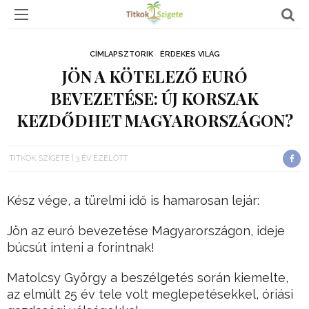
CÍMLAPSZTORIK
ÉRDEKES VILÁG
JÖN A KÖTELEZŐ EURÓ
BEVEZETÉSE: ÚJ KORSZAK
KEZDŐDHET MAGYARORSZÁGON?
TITKOK SZIGETE
3 ÉV EZELŐTT
Kész vége, a türelmi idő is hamarosan lejár:
Jön az euró bevezetése Magyarországon, ideje
búcsút inteni a forintnak!
Matolcsy György a beszélgetés során kiemelte,
az elmúlt 25 év tele volt meglepetésekkel, óriási