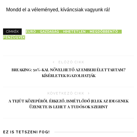
Mondd el a véleményed, kíváncsiak vagyunk rá!
EURÓ
GAZDASÁG
HIHETETLEN
MEGDÖBBENTŐ
CÍMKÉK
PÉNZÜGYEK
ELŐZŐ CIKK
BREAKING: 50%-KAL NÖVELHETŐ AZ EMBERI ÉLETTARTAM?
KÍSÉRLETEK IGAZOLHATJÁK
KÖVETKEZŐ CIKK
A TEJÚT KÖZEPÉRŐL ÉRKEZŐ, ISMÉTLŐDŐ JELEK AZ IDEGENEK
ÜZENETE IS LEHET A TUDÓSOK SZERINT
EZ IS TETSZENI FOG!