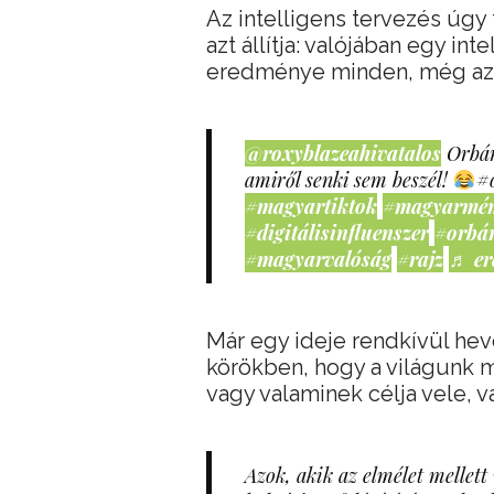
Az intelligens tervezés úgy
azt állítja: valójában egy in
eredménye minden, még az 
@roxyblazeahivatalos
Orbán
amiről senki sem beszél!
#
#magyartiktok
#magyarmé
#digitálisinfluenszer
#orbá
#magyarvalóság
#rajz
♬ er
Már egy ideje rendkívül hev
körökben, hogy a világunk m
vagy valaminek célja vele, v
Azok, akik az elmélet mellett