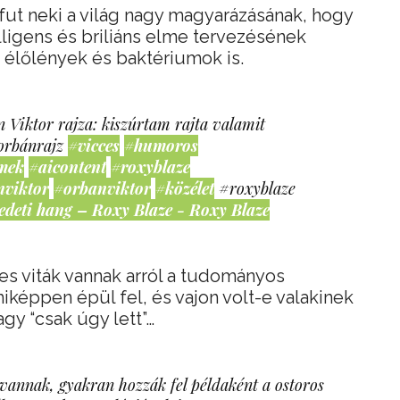
 fut neki a világ nagy magyarázásának, hogy
telligens és briliáns elme tervezésének
élőlények és baktériumok is.
 Viktor rajza: kiszúrtam rajta valamit
orbánrajz
#vicces
#humoros
mek
#aicontent
#roxyblaze
nviktor
#orbanviktor
#közélet
#roxyblaze
edeti hang – Roxy Blaze - Roxy Blaze
es viták vannak arról a tudományos
iképpen épül fel, és vajon volt-e valakinek
agy “csak úgy lett”…
 vannak, gyakran hozzák fel példaként a ostoros