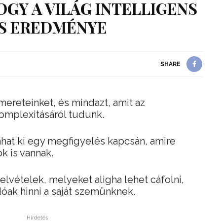
HOGY A VILÁG INTELLIGENS
S EREDMÉNYE
SHARE
mereteinket, és mindazt, amit az
komplexitásáról tudunk.
hat ki egy megfigyelés kapcsán, amire
k is vannak.
vételek, melyeket aligha lehet cáfolni,
óak hinni a saját szemünknek.
Hirdetés