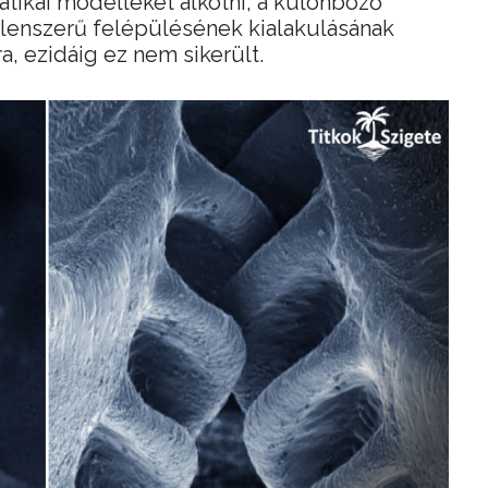
tikai modelleket alkotni, a különböző
lenszerű felépülésének kialakulásának
, ezidáig ez nem sikerült.