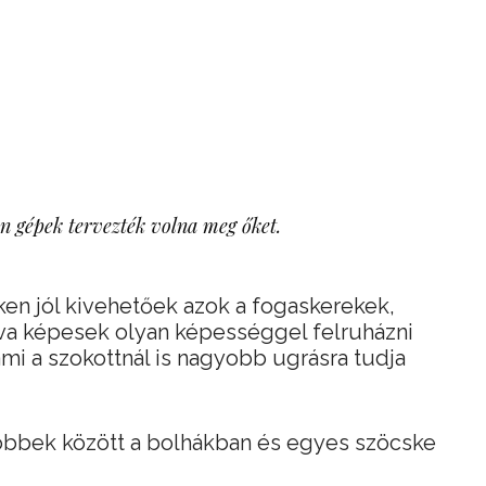
n gépek tervezték volna meg őket.
en jól kivehetőek azok a fogaskerekek,
 képesek olyan képességgel felruházni
mi a szokottnál is nagyobb ugrásra tudja
 többek között a bolhákban és egyes szöcske