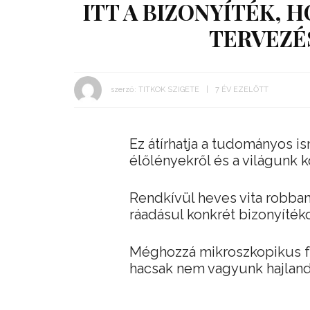
ITT A BIZONYÍTÉK, 
TERVEZÉ
szerző:
TITKOK SZIGETE
7 ÉV EZELŐTT
Ez átírhatja a tudományos is
élőlényekről és a világunk 
Rendkívül heves vita robban
ráadásul konkrét bizonyítéko
Méghozzá mikroszkopikus fel
hacsak nem vagyunk hajland