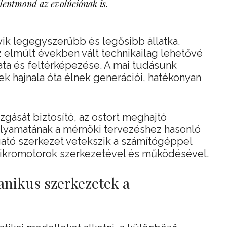
llentmond az evolúciónak is.
ik legegyszerűbb és legősibb állatka.
z elmúlt években vált technikailag lehetővé
ata és feltérképezése. A mai tudásunk
ek hajnala óta élnek generációi, hatékonyan
gását biztosító, az ostort meghajtó
folyamatának a mérnöki tervezéshez hasonló
gató szerkezet vetekszik a számítógéppel
ikromotorok szerkezetével és működésével.
nikus szerkezetek a