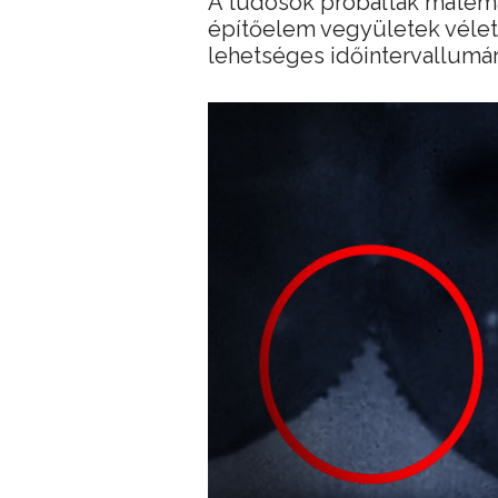
A tudósok próbáltak matema
építőelem vegyületek vélet
lehetséges időintervallumára