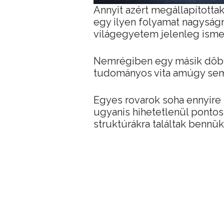
Annyit azért megállapítottak
egy ilyen folyamat nagyság
világegyetem jelenleg ismer
Nemrégiben egy másik döbb
tudományos vita amúgy sem
Egyes rovarok soha ennyire
ugyanis hihetetlenül pontos
struktúrákra találtak bennük