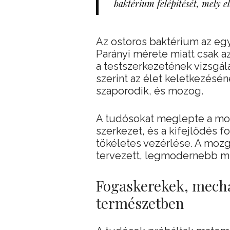
baktérium felépítését, mely e
Az ostoros baktérium az egy
Parányi mérete miatt csak a
a testszerkezetének vizsgál
szerint az élet keletkezésén
szaporodik, és mozog.
A tudósokat meglepte a moz
szerkezet, és a kifejlődés 
tökéletes vezérlése. A moz
tervezett, legmodernebb m
Fogaskerekek, mecha
természetben