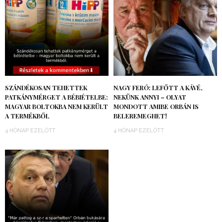
SZÁNDÉKOSAN TEHETTEK
NAGY FERÓ: LEFŐTT A KÁVÉ,
PATKÁNYMÉRGET A BÉBIÉTELBE:
NEKÜNK ANNYI – OLYAT
MAGYAR BOLTOKBA NEM KERÜLT
MONDOTT AMIBE ORBÁN IS
A TERMÉKBŐL
BELEREMEGHET!
4 HÓNAP EZELŐTT
4 HÓNAP EZELŐTT