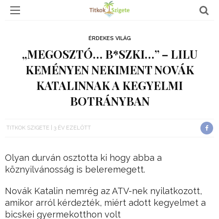
ÉRDEKES VILÁG
„MEGOSZTÓ… B*SZKI…” – LILU
KEMÉNYEN NEKIMENT NOVÁK
KATALINNAK A KEGYELMI
BOTRÁNYBAN
TITKOK SZIGETE
3 ÉV EZELŐTT
Olyan durván osztotta ki hogy abba a
köznyilvánosság is beleremegett.
Novák Katalin nemrég az ATV-nek nyilatkozott,
amikor arról kérdezték, miért adott kegyelmet a
bicskei gyermekotthon volt