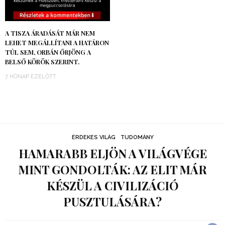
A TISZA ÁRADÁSÁT MÁR NEM
LEHET MEGÁLLÍTANI A HATÁRON
TÚL SEM, ORBÁN ŐRJÖNG A
BELSŐ KÖRÖK SZERINT.
7 HÓNAP EZELŐTT
ÉRDEKES VILÁG
TUDOMÁNY
HAMARABB ELJÖN A VILÁGVÉGE
MINT GONDOLTÁK: AZ ELIT MÁR
KÉSZÜL A CIVILIZÁCIÓ
PUSZTULÁSÁRA?