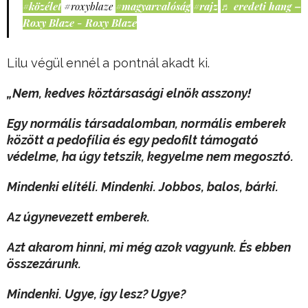
#közélet
#roxyblaze
#magyarvalóság
#rajz
♬ eredeti hang –
Roxy Blaze - Roxy Blaze
Lilu végül ennél a pontnál akadt ki.
„Nem, kedves köztársasági elnök asszony!
Egy normális társadalomban, normális emberek
között a pedofília és egy pedofilt támogató
védelme, ha úgy tetszik, kegyelme nem megosztó.
Mindenki elítéli. Mindenki. Jobbos, balos, bárki.
Az úgynevezett emberek.
Azt akarom hinni, mi még azok vagyunk. És ebben
összezárunk.
Mindenki. Ugye, így lesz? Ugye?