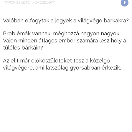
TITKOK SZIGETE
3 ÉV EZELŐTT
Valóban elfogytak a jegyek a világvége bárkákra?
Problémák vannak, méghozzá nagyon nagyok.
Vajon minden átlagos ember számára lesz hely a
túlélés bárkáin?
Az elit már előkészületeket tesz a közelgő
világvégére, ami látszólag gyorsabban érkezik,
mint gondoltuk?
Hirdetés