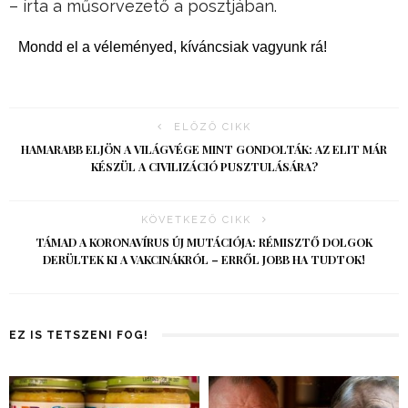
– írta a műsorvezető a posztjában.
Mondd el a véleményed, kíváncsiak vagyunk rá!
ELŐZŐ CIKK
HAMARABB ELJÖN A VILÁGVÉGE MINT GONDOLTÁK: AZ ELIT MÁR
KÉSZÜL A CIVILIZÁCIÓ PUSZTULÁSÁRA?
KÖVETKEZŐ CIKK
TÁMAD A KORONAVÍRUS ÚJ MUTÁCIÓJA: RÉMISZTŐ DOLGOK
DERÜLTEK KI A VAKCINÁKRÓL – ERRŐL JOBB HA TUDTOK!
EZ IS TETSZENI FOG!