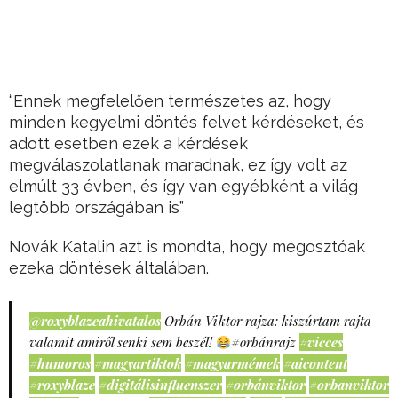
“Ennek megfelelően természetes az, hogy
minden kegyelmi döntés felvet kérdéseket, és
adott esetben ezek a kérdések
megválaszolatlanak maradnak, ez így volt az
elmúlt 33 évben, és így van egyébként a világ
legtöbb országában is”
Novák Katalin azt is mondta, hogy megosztóak
ezeka döntések általában.
@roxyblazeahivatalos
Orbán Viktor rajza: kiszúrtam rajta
valamit amiről senki sem beszél!
#orbánrajz
#vicces
#humoros
#magyartiktok
#magyarmémek
#aicontent
#roxyblaze
#digitálisinfluenszer
#orbánviktor
#orbanviktor