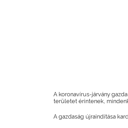
A koronavírus-járvány gazdas
területet érintenek, mindenk
A gazdaság újraindítása kar