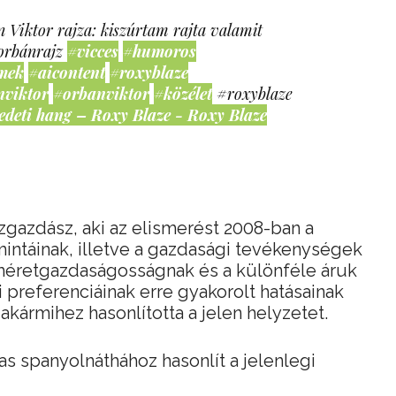
 Viktor rajza: kiszúrtam rajta valamit
orbánrajz
#vicces
#humoros
mek
#aicontent
#roxyblaze
nviktor
#orbanviktor
#közélet
#roxyblaze
edeti hang – Roxy Blaze - Roxy Blaze
zgazdász, aki az elismerést 2008-ban a
ntáinak, illetve a gazdasági tevékenységek
 méretgazdaságosságnak és a különféle áruk
 preferenciáinak erre gyakorolt hatásainak
 akármihez hasonlította a jelen helyzetet.
as spanyolnáthához hasonlít a jelenlegi