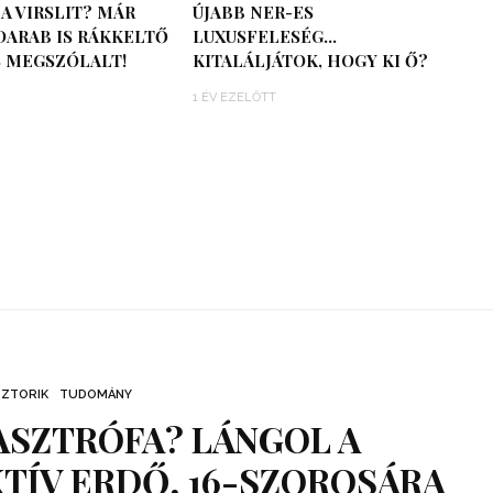
A VIRSLIT? MÁR
ÚJABB NER-ES
DARAB IS RÁKKELTŐ
LUXUSFELESÉG…
S MEGSZÓLALT!
KITALÁLJÁTOK, HOGY KI Ő?
1 ÉV EZELŐTT
SZTORIK
TUDOMÁNY
ASZTRÓFA? LÁNGOL A
TÍV ERDŐ, 16-SZOROSÁRA