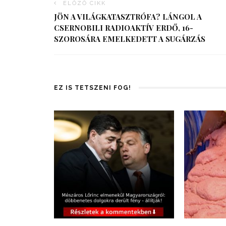
ELŐZŐ CIKK
JÖN A VILÁGKATASZTRÓFA? LÁNGOL A
CSERNOBILI RADIOAKTÍV ERDŐ, 16-
SZOROSÁRA EMELKEDETT A SUGÁRZÁS
EZ IS TETSZENI FOG!