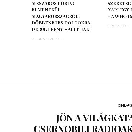
MÉSZÁROS LŐRINC
SZERETED 
ELMENEKÜL
NAPI EGY 
MAGYARORSZÁGRÓL:
– A WHO I
DÖBBENETES DOLGOKRA
1 ÉV EZELŐTT
DERÜLT FÉNY – ÁLLÍTJÁK!
11 HÓNAP EZELŐTT
CÍMLAP
JÖN A VILÁGKAT
CSERNOBILI RADIOAK