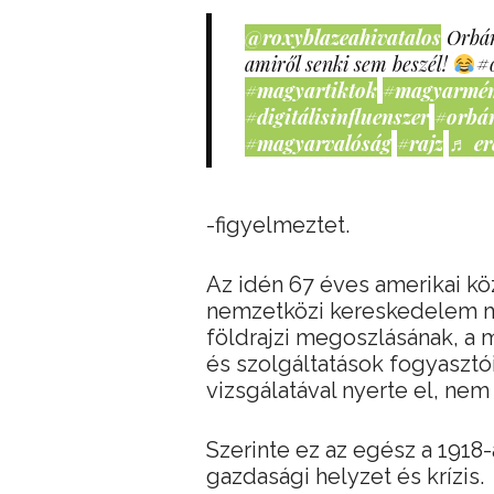
@roxyblazeahivatalos
Orbán
amiről senki sem beszél!
#
#magyartiktok
#magyarmé
#digitálisinfluenszer
#orbá
#magyarvalóság
#rajz
♬ er
-figyelmeztet.
Az idén 67 éves amerikai kö
nemzetközi kereskedelem mi
földrajzi megoszlásának, a
és szolgáltatások fogyasztói
vizsgálatával nyerte el, nem
Szerinte ez az egész a 1918-
gazdasági helyzet és krízis.