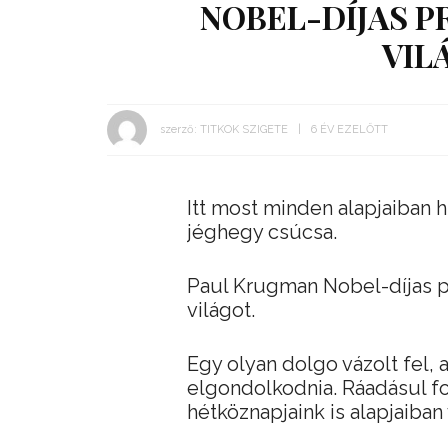
NOBEL-DÍJAS P
VIL
szerző:
TITKOK SZIGETE
6 ÉV EZELŐTT
Itt most minden alapjaiban h
jéghegy csúcsa.
Paul Krugman Nobel-díjas p
világot.
Egy olyan dolgo vázolt fel
elgondolkodnia. Ráadásul f
hétköznapjaink is alapjaiba