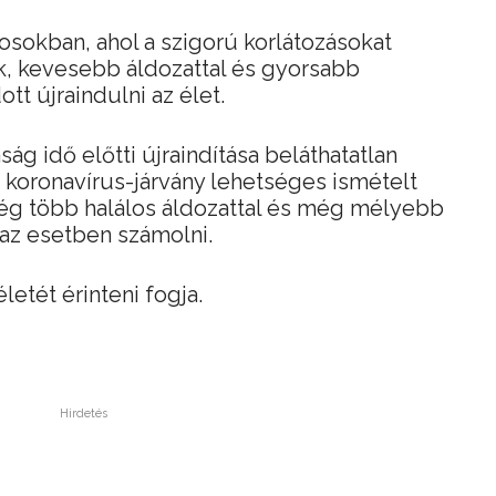
osokban, ahol a szigorú korlátozásokat
k, kevesebb áldozattal és gyorsabb
tt újraindulni az élet.
ág idő előtti újraindítása beláthatatlan
 koronavírus-járvány lehetséges ismételt
g több halálos áldozattal és még mélyebb
az esetben számolni.
etét érinteni fogja.
Hirdetés