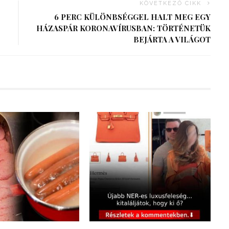
KÖVETKEZŐ CIKK
6 PERC KÜLÖNBSÉGGEL HALT MEG EGY
HÁZASPÁR KORONAVÍRUSBAN: TÖRTÉNETÜK
BEJÁRTA A VILÁGOT