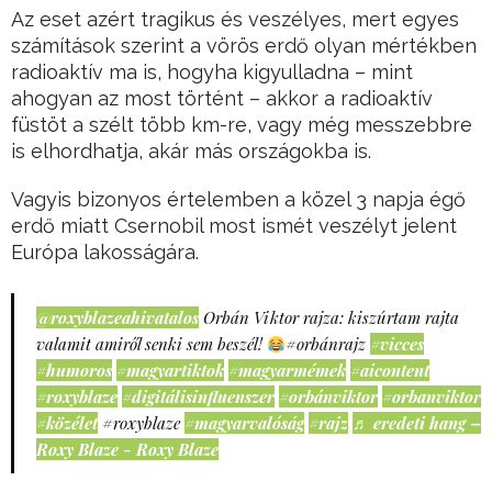
Az eset azért tragikus és veszélyes, mert egyes
számítások szerint a vörös erdő olyan mértékben
radioaktív ma is, hogyha kigyulladna – mint
ahogyan az most történt – akkor a radioaktív
füstöt a szélt több km-re, vagy még messzebbre
is elhordhatja, akár más országokba is.
Vagyis bizonyos értelemben a közel 3 napja égő
erdő miatt Csernobil most ismét veszélyt jelent
Európa lakosságára.
@roxyblazeahivatalos
Orbán Viktor rajza: kiszúrtam rajta
valamit amiről senki sem beszél!
#orbánrajz
#vicces
#humoros
#magyartiktok
#magyarmémek
#aicontent
#roxyblaze
#digitálisinfluenszer
#orbánviktor
#orbanviktor
#közélet
#roxyblaze
#magyarvalóság
#rajz
♬ eredeti hang –
Roxy Blaze - Roxy Blaze