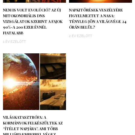
NEM IS VOLT EVOLÚCIÓ? AZ ÚJ
NAPKITÖRÉSEK VESZÉLYÉRE
MITOKONDRIÁLIS DNS
FIGYELMEZTET A NASA:
VIZSGÁLATOK SZERINT A FAJOK
TÉNYLEG JÖN A VILÁGVÉGE 24
90%-A 200 EZER ÉVNÉL
ÓRÁN BELÜL?
FIATALABB
2 ÉV EZELŐTT
1 ÉV EZELŐTT
VILÁGKATASZTRÓFA: A
KORMÁNYOK FELKÉSZÜLTEK AZ
“ÍTÉLET NAPJÁRA”, AMI TÖBB
MILLIÁRD EMBERREL VÉGEZ