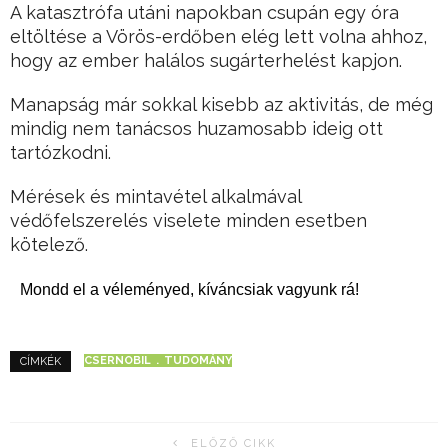
A katasztrófa utáni napokban csupán egy óra
eltöltése a Vörös-erdőben elég lett volna ahhoz,
hogy az ember halálos sugárterhelést kapjon.
Manapság már sokkal kisebb az aktivitás, de még
mindig nem tanácsos huzamosabb ideig ott
tartózkodni.
Mérések és mintavétel alkalmával
védőfelszerelés viselete minden esetben
kötelező.
Mondd el a véleményed, kíváncsiak vagyunk rá!
CSERNOBIL
TUDOMÁNY
CÍMKÉK
ELŐZŐ CIKK