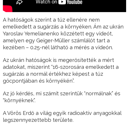
A hatóságok szerint a tűz ellenére nem
emelkedett a sugárzás a környéken. Ám az ukrán
Yaroslav Yemelianenko közzétett egy videót,
amelyen egy Geiger-Müller számlálót tart a
kezében – 0.25-nél látható a mérés a videón.
Az ukrán hatóságok is megerősítették a mért
adatokat, miszerint “16-szorosára emelkedett a
sugárzás a normál értékhez képest a tűz
gócpontjában és környékén”.
Az jó kérdés, mi számít szerintük “normálnak” és
“környéknek”.
A Vörös Erdő a világ egyik radioaktív anyagokkal
legszennyezettebb területe.