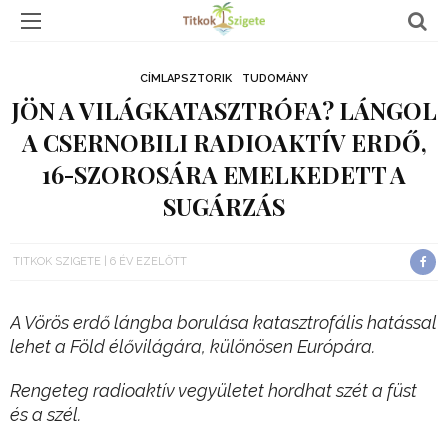
CÍMLAPSZTORIK
TUDOMÁNY
JÖN A VILÁGKATASZTRÓFA? LÁNGOL
A CSERNOBILI RADIOAKTÍV ERDŐ,
16-SZOROSÁRA EMELKEDETT A
SUGÁRZÁS
TITKOK SZIGETE
6 ÉV EZELŐTT
A Vörös erdő lángba borulása katasztrofális hatással
lehet a Föld élővilágára, különösen Európára.
Rengeteg radioaktív vegyületet hordhat szét a füst
és a szél.