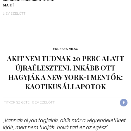
MAJD?
2 ÉV EZELŐTT
ÉRDEKES VILÁG
AKIT NEM TUDNAK 20 PERC ALATT
ÚJRAÉLESZTENI, INKÁBB OTT
HAGYJÁK A NEW YORK-I MENTŐK:
KAOTIKUS ÁLLAPOTOK
TITKOK SZIGETE
6 ÉV EZELŐTT
„Vannak olyan tagjaink, akik már a végrendeletüket
írják, mert nem tudják, hová tart ez az egész”