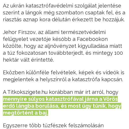
Az ukrán katasztrófavédelmi szolgálat jelentése
szerint a lángok még szombaton csaptak fel, és a
riasztás aznap kora délután érkezett be hozzájuk.
Jehor Firszov, az állami természetvédelmi
felügyelet vezetője később a Facebookon
közölte, hogy az aljnövényzet kigyulladása miatt
a tűz fokozatosan továbbterjedt, és mintegy 100
hektár vált érintetté.
Eközben különféle felvételek, képek és videók is
megjelentek a helyszínről a katasztrófa kapcsán.
A Titkokszigete.hu korábban már írt arról, hogy
mennyire súlyos katasztrófával járna a Vörös
erdő lángba borulása, és most úgy tűnik, hogy
megtörtént a baj.
Egyszerre több tűzfészek felszámolásán