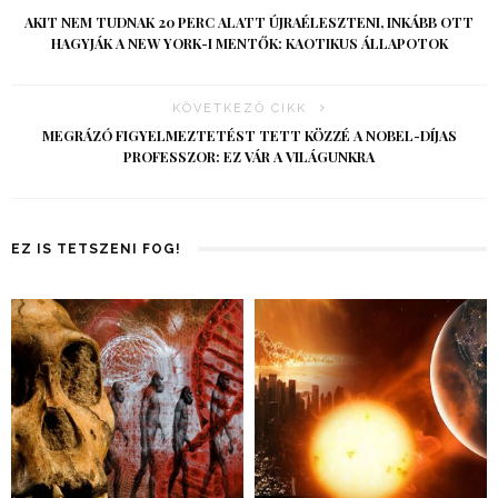
AKIT NEM TUDNAK 20 PERC ALATT ÚJRAÉLESZTENI, INKÁBB OTT
HAGYJÁK A NEW YORK-I MENTŐK: KAOTIKUS ÁLLAPOTOK
KÖVETKEZŐ CIKK
MEGRÁZÓ FIGYELMEZTETÉST TETT KÖZZÉ A NOBEL-DÍJAS
PROFESSZOR: EZ VÁR A VILÁGUNKRA
EZ IS TETSZENI FOG!