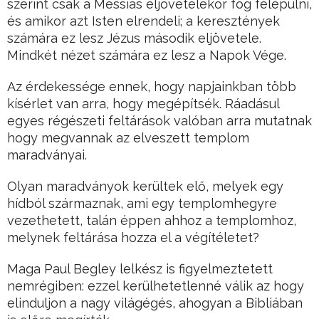
szerint csak a Messiás eljövetelekor fog felépülni,
és amikor azt Isten elrendeli; a keresztények
számára ez lesz Jézus második eljövetele.
Mindkét nézet számára ez lesz a Napok Vége.
Az érdekessége ennek, hogy napjainkban több
kísérlet van arra, hogy megépítsék. Ráadásul
egyes régészeti feltárások valóban arra mutatnak
hogy megvannak az elveszett templom
maradványai.
Olyan maradványok kerültek elő, melyek egy
hídból származnak, ami egy templomhegyre
vezethetett, talán éppen ahhoz a templomhoz,
melynek feltárása hozza el a végítéletet?
Maga Paul Begley lelkész is figyelmeztetett
nemrégiben: ezzel kerülhetetlenné válik az hogy
elinduljon a nagy világégés, ahogyan a Bibliában