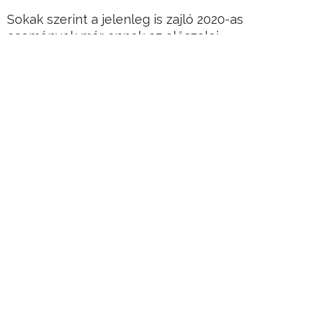
Sokak szerint a jelenleg is zajló 2020-as
események már ennek az előszelei.
Hirdetés