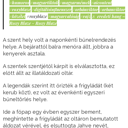
#humoros
#magyartiktok
#magyarmémek
#aicontent
#roxyblaze
#digitálisinfluenszer
#orbánviktor
#orbanviktor
#közélet
#roxyblaze
#magyarvalóság
#rajz
♬ eredeti hang –
Roxy Blaze - Roxy Blaze
A szent hely volt a naponkénti bűnelrendezés
helye. A bejárattól balra menóra állt, jobbra a
kenyerek asztala.
A szentek szentjétől kárpit is elválasztotta, ez
előtt állt az illatáldozati oltár.
A legendák szerint itt őrizték a frigyládát (két
kerub közt), ez volt az évenkénti egyszeri
bűneltörlés helye.
Ide a főpap egy évben egyszer bement,
meghintette a frigyládát az oltáron bemutatott
áldozat vérével, és elsuttogta Jahve nevét,