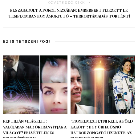
KÖVETKEZŐ CIKK
ELSZABADULT A POKOL NIZZÁBAN: EMBEREKET FEJEZETT LE
TEMPLOMBAN EGY ÁMOKFUTÓ – TERRORTÁMADÁS TÖRTÉNT!
EZ IS TETSZENI FOG!
REPTILIÁN VILÁGELIT:
“FIGYELMEZTETNI KELL A FÖLD
VALÓJÁBAN MÁR ŐK IRÁNYÍTJÁK A
LAKÓIT”: EGY ŰRHAJŐSNŐ
VILÁGOT? FELVÉTELEK ÉS
HÁTBORZONGATÓ ÜZENETE AZ