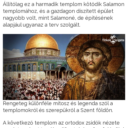
Állítólag ez a harmadik templom kötődik Salamon
templomához, és a gazdagon díszített épület
nagyobb volt, mint Salamoné, de építésének
alapjául ugyanaz a terv szolgált.
Rengeteg különféle mítosz és legenda szól a
templomokról és szerepükről a Szent földön.
A következő templom az ortodox zsidók nézete