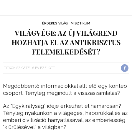
ÉRDEKES VILÁG
MISZTIKUM
VILÁGVÉGE: AZ ÚJ VILÁGREND
HOZHATJA EL AZ ANTIKRISZTUS
FELEMELKEDÉSÉT?
TITKOK SZIGETE
6 ÉV EZELŐTT
Megdöbbentő információkkal állt elő egy konteó
csoport. Tényleg megindult a visszaszámlálás?
Az “Egykirályság” ideje érkezhet el hamarosan?
Tényleg nyakunkon a világégés, háborúkkal és az
emberi civilizáció hanyatlásával, az emberiesség
“kiürülésével” a világban?