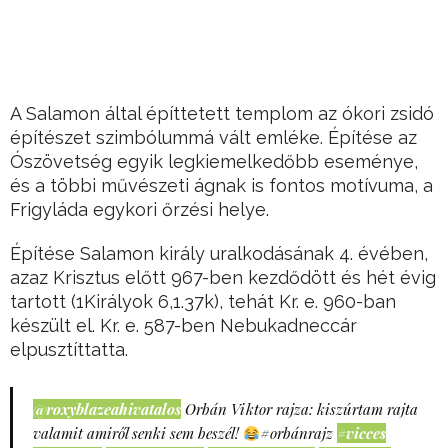
A Salamon által építtetett templom az ókori zsidó
építészet szimbólummá vált emléke. Építése az
Ószövetség egyik legkiemelkedőbb eseménye,
és a többi művészeti ágnak is fontos motívuma, a
Frigyláda egykori őrzési helye.
Építése Salamon király uralkodásának 4. évében,
azaz Krisztus előtt 967-ben kezdődött és hét évig
tartott (1Királyok 6,1.37k), tehát Kr. e. 960-ban
készült el. Kr. e. 587-ben Nebukadneccár
elpusztíttatta.
@roxyblazeahivatalos
Orbán Viktor rajza: kiszúrtam rajta
valamit amiről senki sem beszél!
#orbánrajz
#vicces