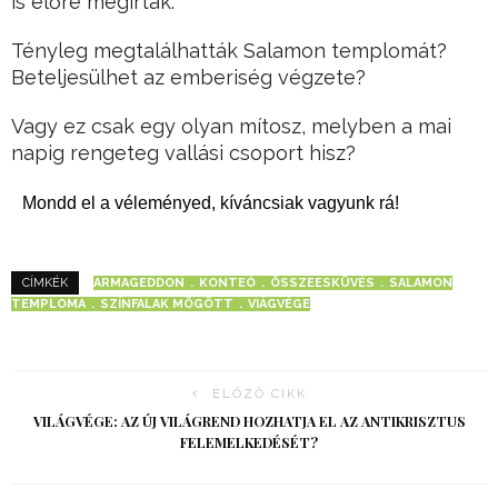
is előre megírták.
Tényleg megtalálhatták Salamon templomát?
Beteljesülhet az emberiség végzete?
Vagy ez csak egy olyan mítosz, melyben a mai
napig rengeteg vallási csoport hisz?
Mondd el a véleményed, kíváncsiak vagyunk rá!
ARMAGEDDON
KONTEÓ
ÖSSZEESKÜVÉS
SALAMON
CÍMKÉK
TEMPLOMA
SZÍNFALAK MÖGÖTT
VIÁGVÉGE
ELŐZŐ CIKK
VILÁGVÉGE: AZ ÚJ VILÁGREND HOZHATJA EL AZ ANTIKRISZTUS
FELEMELKEDÉSÉT?