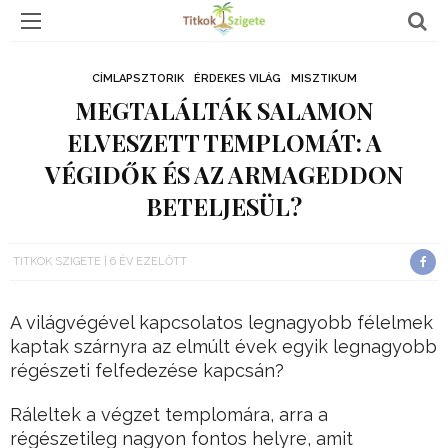
CÍMLAPSZTORIK
ÉRDEKES VILÁG
MISZTIKUM
MEGTALÁLTÁK SALAMON
ELVESZETT TEMPLOMÁT: A
VÉGIDŐK ÉS AZ ARMAGEDDON
BETELJESÜL?
TITKOK SZIGETE
6 ÉV EZELŐTT
A világvégével kapcsolatos legnagyobb félelmek
kaptak szárnyra az elmúlt évek egyik legnagyobb
régészeti felfedezése kapcsán?
Ráleltek a végzet templomára, arra a
régészetileg nagyon fontos helyre, amit