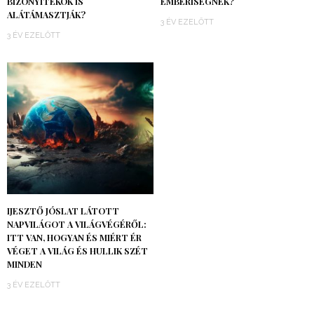
BIZONYÍTÉKOK IS
EMBERISÉGNEK?
ALÁTÁMASZTJÁK?
3 ÉV EZELŐTT
3 ÉV EZELŐTT
IJESZTŐ JÓSLAT LÁTOTT
NAPVILÁGOT A VILÁGVÉGÉRŐL:
ITT VAN, HOGYAN ÉS MIÉRT ÉR
VÉGET A VILÁG ÉS HULLIK SZÉT
MINDEN
3 ÉV EZELŐTT