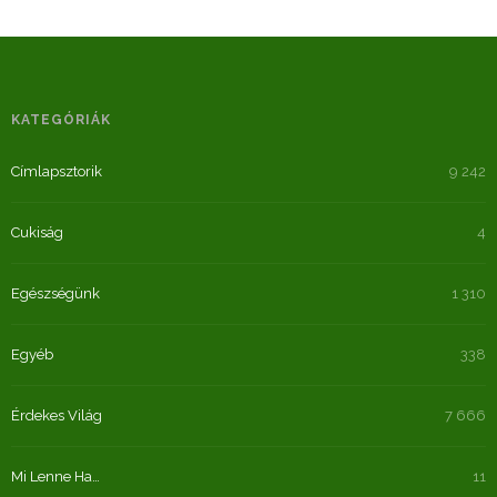
KATEGÓRIÁK
Címlapsztorik
9 242
Cukiság
4
Egészségünk
1 310
Egyéb
338
Érdekes Világ
7 666
Mi Lenne Ha…
11