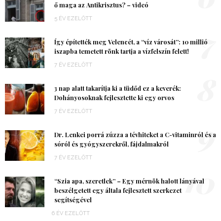
ő maga az Antikrisztus? – videó
5 ÉV EZELŐTT
7
Így építették meg Velencét, a “víz városát”: 10 millió
iszapba temetett rönk tartja a vízfelszín felett!
7 ÉV EZELŐTT
8
3 nap alatt takarítja ki a tüdőd ez a keverék:
Dohányosoknak fejlesztette ki egy orvos
7 ÉV EZELŐTT
9
Dr. Lenkei porrá zúzza a tévhiteket a C-vitaminról és a
sóról és gyógyszerekről, fájdalmakról
7 ÉV EZELŐTT
10
“Szia apa, szeretlek” – Egy mérnök halott lányával
beszélgetett egy általa fejlesztett szerkezet
segítségével
6 ÉV EZELŐTT