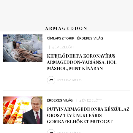
ARMAGEDDON
CÍMLAPSZTORIK
ÉRDEKES VILÁG
4 ÉV EZELŐTT
KIFEJLŐDHET A KORONAVÍRUS
ARMAGEDDON-VARIÁNSA, HOL
MÁSHOL, MINT KÍNÁBAN
MEGOSZTÁSOK
ÉRDEKES VILÁG
4 ÉV EZELŐTT
PUTYIN ARMAGEDDONRA KÉSZÜL, AZ
OROSZ TÉVÉ NUKLEÁRIS
GOMBAFELHŐKET MUTOGAT