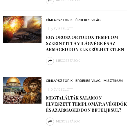
MEGOSZTÁSOK
CÍMLAPSZTORIK
ÉRDEKES VILÁG
5 ÉV EZELŐTT
EGY OROSZ ORTODOX TEMPLOM
SZERINT ITT A VILÁGVÉGE ÉS AZ
ARMAGEDDON ELKERÜLHETETLEN
MEGOSZTÁSOK
CÍMLAPSZTORIK
ÉRDEKES VILÁG
MISZTIKUM
6 ÉV EZELŐTT
MEGTALÁLTÁK SALAMON
ELVESZETT TEMPLOMÁT: A VÉGIDŐK
ÉS AZ ARMAGEDDON BETELJESÜL?
MEGOSZTÁSOK