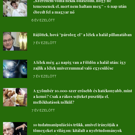
„Szerettem volna nekik odaszólni, hogy ne
temessenek el, mert nem haltam meg” – 6 nap után
ébredt fel a magyar nő
6 ÉV EZELŐTT
Rájöttek, hová “párolog el” a lélek a halál pillanatában
7 ÉV EZELŐTT
A lélek még 42 napig van a Földön a halál után: így
zajlik a lélek univerzummal való egyesülése
7 ÉV EZELŐTT
A gyömbér 10.000-szer erősebb és hatékonyabb, mint
a kemó? Csak a rákos sejteket pusztítja el,
mellékhatások nélkül?
7 ÉV EZELŐTT
10 tudatmanipulációs trükk, amivel irányítják a
tömegeket a világon: kitálalt a nyelvtudományok