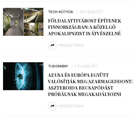
TECH-KÜTYÜK
6 ÉV EZELŐTT
FÖLDALATTI VÁROST ÉPÍTENEK
FINNORSZÁGBAN: A KÖZELGŐ
APOKALIPSZIST IS ÁTVÉSZELNÉ
MEGOSZTÁSOK
TUDOMÁNY
7 ÉV EZELŐTT
AZ USA ÉS EURÓPA EGYÜTT
VALÓSÍTJÁK MEG AZ ARMAGEDDONT:
ASZTEROIDA BECSAPÓDÁST
PRÓBÁLNAK MEGAKADÁLYOZNI
MEGOSZTÁSOK