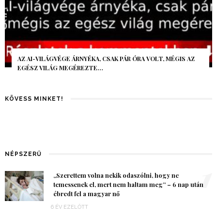
AZ AI-VILÁGVÉGE ÁRNYÉKA, CSAK PÁR ÓRA VOLT, MÉGIS AZ
EGÉSZ VILÁG MEGÉREZTE…
KÖVESS MINKET!
NÉPSZERŰ
1
„Szerettem volna nekik odaszólni, hogy ne
temessenek el, mert nem haltam meg” – 6 nap után
ébredt fel a magyar nő
6 ÉV EZELŐTT