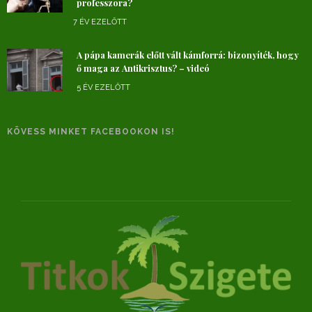
professzora?
7 ÉV EZELŐTT
A pápa kamerák előtt vált kámforrá: bizonyíték, hogy
ő maga az Antikrisztus? – videó
5 ÉV EZELŐTT
KÖVESS MINKET FACEBOOKON IS!