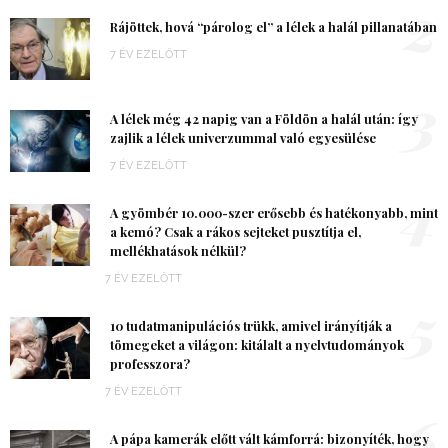
2
Rájöttek, hová “párolog el” a lélek a halál pillanatában
7 ÉV EZELŐTT
3
A lélek még 42 napig van a Földön a halál után: így
zajlik a lélek univerzummal való egyesülése
7 ÉV EZELŐTT
4
A gyömbér 10.000-szer erősebb és hatékonyabb, mint
a kemó? Csak a rákos sejteket pusztítja el,
mellékhatások nélkül?
7 ÉV EZELŐTT
5
10 tudatmanipulációs trükk, amivel irányítják a
tömegeket a világon: kitálalt a nyelvtudományok
professzora?
7 ÉV EZELŐTT
6
A pápa kamerák előtt vált kámforrá: bizonyíték, hogy