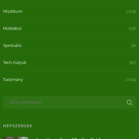
Misztikum
1 979
Múltidéző
236
Spirituális
38
Tech-Kütyük
387
Tudomány
2 624
NÉPSZERŰEK