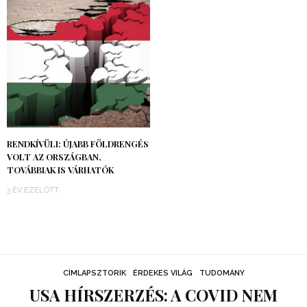
RENDKÍVÜLI: ÚJABB FÖLDRENGÉS
VOLT AZ ORSZÁGBAN,
TOVÁBBIAK IS VÁRHATÓK
3 ÉV EZELŐTT
CÍMLAPSZTORIK
ÉRDEKES VILÁG
TUDOMÁNY
USA HÍRSZERZÉS: A COVID NEM