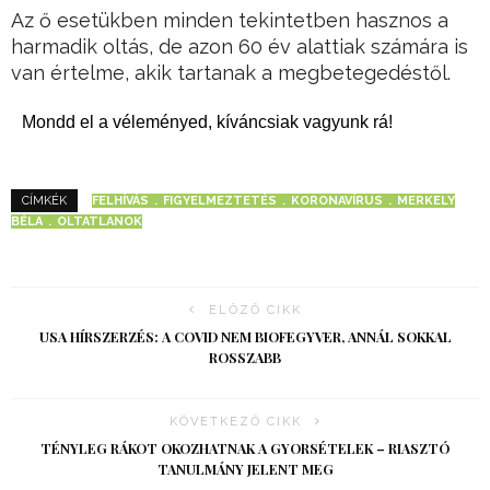
Az ő esetükben minden tekintetben hasznos a
harmadik oltás, de azon 60 év alattiak számára is
van értelme, akik tartanak a megbetegedéstől.
Mondd el a véleményed, kíváncsiak vagyunk rá!
FELHÍVÁS
FIGYELMEZTETÉS
KORONAVÍRUS
MERKELY
CÍMKÉK
BÉLA
OLTATLANOK
ELŐZŐ CIKK
USA HÍRSZERZÉS: A COVID NEM BIOFEGYVER, ANNÁL SOKKAL
ROSSZABB
KÖVETKEZŐ CIKK
TÉNYLEG RÁKOT OKOZHATNAK A GYORSÉTELEK – RIASZTÓ
TANULMÁNY JELENT MEG