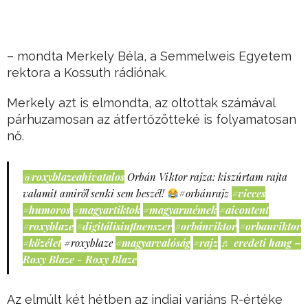
– mondta Merkely Béla, a Semmelweis Egyetem
rektora a Kossuth rádiónak.
Merkely azt is elmondta, az oltottak számával
párhuzamosan az átfertőzötteké is folyamatosan
nő.
@roxyblazeahivatalos
Orbán Viktor rajza: kiszúrtam rajta
valamit amiről senki sem beszél!
#orbánrajz
#vicces
#humoros
#magyartiktok
#magyarmémek
#aicontent
#roxyblaze
#digitálisinfluenszer
#orbánviktor
#orbanviktor
#közélet
#roxyblaze
#magyarvalóság
#rajz
♬ eredeti hang –
Roxy Blaze - Roxy Blaze
Az elmúlt két hétben az indiai variáns R-értéke