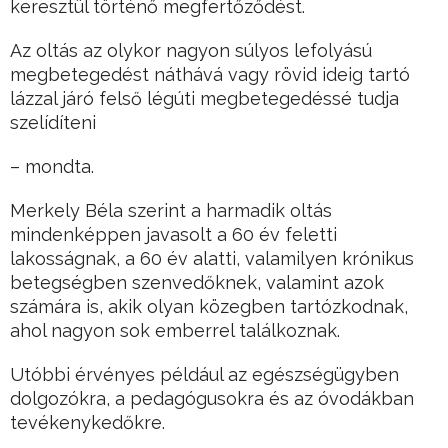
keresztül történő megfertőződést.
Az oltás az olykor nagyon súlyos lefolyású
megbetegedést náthává vagy rövid ideig tartó
lázzal járó felső légúti megbetegedéssé tudja
szelídíteni
– mondta.
Merkely Béla szerint a harmadik oltás
mindenképpen javasolt a 60 év feletti
lakosságnak, a 60 év alatti, valamilyen krónikus
betegségben szenvedőknek, valamint azok
számára is, akik olyan közegben tartózkodnak,
ahol nagyon sok emberrel találkoznak.
Utóbbi érvényes például az egészségügyben
dolgozókra, a pedagógusokra és az óvodákban
tevékenykedőkre.