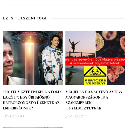
EZ IS TETSZENI FOG!
“FIGYELMEZTETNI KELL A FÖLD
MEGJELENT AZ AGYEVŐ AMŐBA
LAKÓIT”: EGY ŰRHAJŐSNŐ
MAGYARORSZÁGON IS A
HÁTBORZONGATÓ ÜZENETE AZ
SZAKEMBEREK
EMBERISÉGNEK?
FIGYELMEZTETNEK
3 ÉV EZELŐTT
3 ÉV EZELŐTT