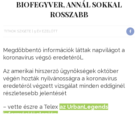
BIOFEGYVER, ANNÁL SOKKAL
ROSSZABB
TITKOK SZIGETE
5 ÉV EZELŐTT
Megdöbbentő információk láttak napvilágot a
koronavírus végső eredetéről…
Az amerikai hírszerző ügynökségek október
végén hozták nyilvánosságra a koronavírus
eredetéről végzett vizsgálat minden eddiginél
részletesebb jelentését
– vette észre a Telex
az UrbanLegends
információi alapján.
Hirdetés