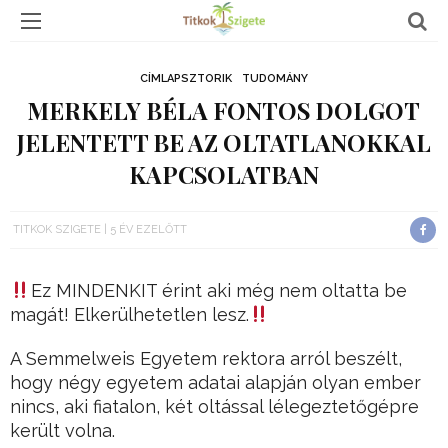
CÍMLAPSZTORIK
TUDOMÁNY
MERKELY BÉLA FONTOS DOLGOT
JELENTETT BE AZ OLTATLANOKKAL
KAPCSOLATBAN
TITKOK SZIGETE
5 ÉV EZELŐTT
Ez MINDENKIT érint aki még nem oltatta be
magát! Elkerülhetetlen lesz.
A Semmelweis Egyetem rektora arról beszélt,
hogy négy egyetem adatai alapján olyan ember
nincs, aki fiatalon, két oltással lélegeztetőgépre
került volna.