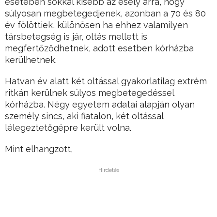
esetében sokkal kisebb az esély arra, hogy
súlyosan megbetegedjenek, azonban a 70 és 80
év fölöttiek, különösen ha ehhez valamilyen
társbetegség is jár, oltás mellett is
megfertőződhetnek, adott esetben kórházba
kerülhetnek.
Hatvan év alatt két oltással gyakorlatilag extrém
ritkán kerülnek súlyos megbetegedéssel
kórházba. Négy egyetem adatai alapján olyan
személy sincs, aki fiatalon, két oltással
lélegeztetőgépre került volna.
Mint elhangzott,
Hirdetés