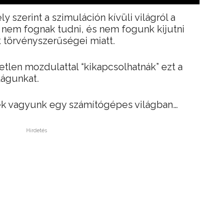
ly szerint a szimuláción kívüli világról a
 nem fognak tudni, és nem fogunk kijutni
 törvényszerűségei miatt.
etlen mozdulattal “kikapcsolhatnák” ezt a
lágunkat.
ek vagyunk egy számítógépes világban…
Hirdetés