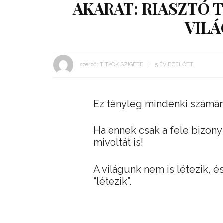
AKARAT: RIASZTÓ 
VIL
szerző:
TITKOK SZIGETE
5 ÉV EZELŐTT
Ez tényleg mindenki számára
Ha ennek csak a fele bizonyí
mivoltát is!
A világunk nem is létezik, 
“létezik”.