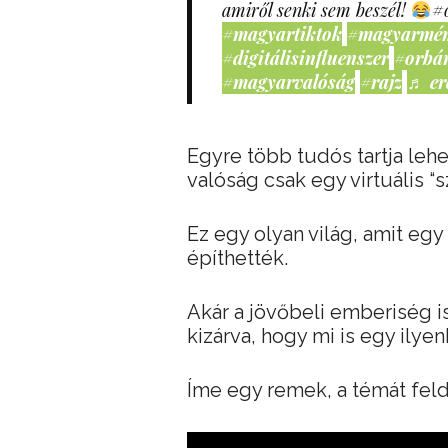
amiről senki sem beszél!
#
#magyartiktok
#magyarmé
#digitálisinfluenszer
#orbá
#magyarvalóság
#rajz
♬ er
Egyre több tudós tartja leh
valóság csak egy virtuális 
Ez egy olyan világ, amit egy 
építhették.
Akár a jövőbeli emberiség is
kizárva, hogy mi is egy ilye
Íme egy remek, a témát fel