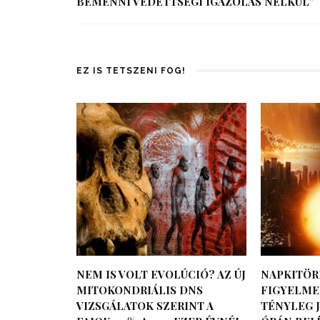
BEMENNI VÉDETTSÉGI IGAZOLÁS NÉLKÜL”
EZ IS TETSZENI FOG!
NEM IS VOLT EVOLÚCIÓ? AZ ÚJ
NAPKITÖR
MITOKONDRIÁLIS DNS
FIGYELMEZ
VIZSGÁLATOK SZERINT A
TÉNYLEG J