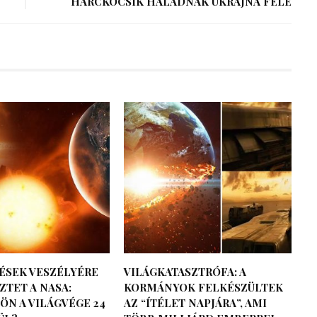
HARCKOCSIK HALADNAK UKRAJNA FELÉ
ÉSEK VESZÉLYÉRE
VILÁGKATASZTRÓFA: A
TET A NASA:
KORMÁNYOK FELKÉSZÜLTEK
ÖN A VILÁGVÉGE 24
AZ “ÍTÉLET NAPJÁRA”, AMI