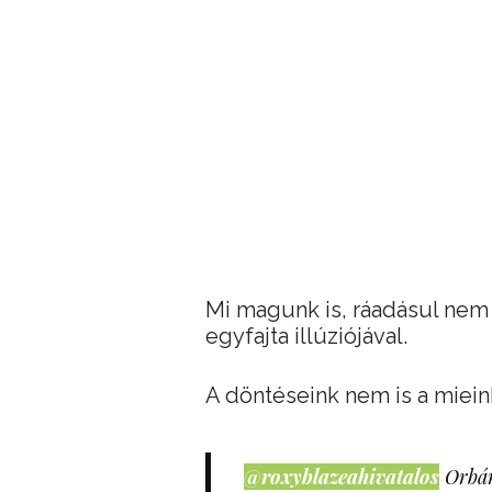
Mi magunk is, ráadásul nem 
egyfajta illúziójával.
A döntéseink nem is a mieink
@roxyblazeahivatalos
Orbán