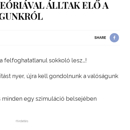
TEÓRIÁVAL ÁLLTAK ELŐ A
ÁGUNKRÓL
SHARE
 felfoghatatlanul sokkoló lesz…!
tást nyer, újra kell gondolnunk a valóságunk
és minden egy szimuláció belsejében
Hirdetés