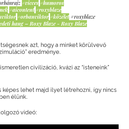
orbánrajz
#vicces
#humoros
mek
#aicontent
#roxyblaze
nviktor
#orbanviktor
#közélet
#roxyblaze
edeti hang – Roxy Blaze - Roxy Blaze
etségesnek azt, hogy a minket körülvevő
“szimuláció” eredménye.
ismeretlen civilizáció, kvázi az “isteneink”
 képes lehet majd ilyet létrehozni, így nincs
nben élünk.
dolgozó videó: