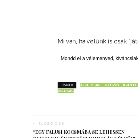
Mi van, ha velünk is csak “já
Mondd el a véleményed, kíváncsiak
ÁLVALÓSÁG
ILLÚZIÓ
KVANTU
CÍMKÉK
VALÓSÁG
ELŐZŐ CIKK
“EGY FALUSI KOCSMÁBA SE LEHESSEN