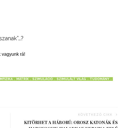
tszanak”…?
 vagyunk rá!
MFIZIKA
MÁTRIX
SZIMULÁCIÓ
SZIMULÁLT VILÁG
TUDOMÁNY
KÖVETKEZŐ CIKK
KITÖRHET A HÁBORÚ: OROSZ KATONÁK ÉS