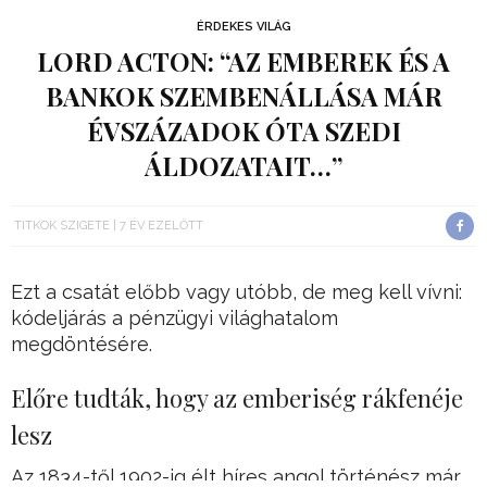
ÉRDEKES VILÁG
LORD ACTON: “AZ EMBEREK ÉS A
BANKOK SZEMBENÁLLÁSA MÁR
ÉVSZÁZADOK ÓTA SZEDI
ÁLDOZATAIT…”
TITKOK SZIGETE
7 ÉV EZELŐTT
Ezt a csatát előbb vagy utóbb, de meg kell vívni:
kódeljárás a pénzügyi világhatalom
megdöntésére.
Előre tudták, hogy az emberiség rákfenéje
lesz
Az 1834-től 1902-ig élt híres angol történész már