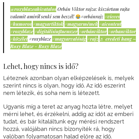
@roxyblazeahivatalos
Orbán Viktor rajza: kiszúrtam rajta
valamit amiről senki sem beszél!
#orbánrajz
#vicces
#humoros
#magyartiktok
#magyarmémek
#aicontent
#roxyblaze
#digitálisinfluenszer
#orbánviktor
#orbanviktor
#közélet
#roxyblaze
#magyarvalóság
#rajz
♬ eredeti hang –
Roxy Blaze - Roxy Blaze
Lehet, hogy nincs is idő?
Léteznek azonban olyan elképzelések is, melyek
szerint nincs is olyan, hogy idő. Az idő eszerint
nem létezik, és soha nem is létezett.
Ugyanis míg a teret az anyag hozta létre, melyet
mérni lehet, és érzékelni, addig az időt az emberi
tudat, és bár kitaláltunk egy mérési rendszert
hozzá, valójában nincs bizonyíték rá, hogy
valóban folyamatosan halad előre az idő.