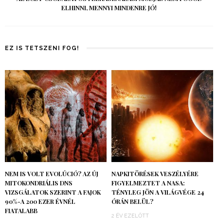
ELHINNI, MENNYI MINDENRE JÓ!
EZ IS TETSZENI FOG!
NEM IS VOLT EVOLÚCIÓ? AZ ÚJ
NAPKITÖRÉSEK VESZÉLYÉRE
MITOKONDRIÁLIS DNS
FIGYELMEZTET A NASA:
VIZSGÁLATOK SZERINT A FAJOK
TÉNYLEG JÖN A VILÁGVÉGE 24
90%-A 200 EZER ÉVNÉL
ÓRÁN BELÜL?
FIATALABB
2 ÉV EZELŐTT