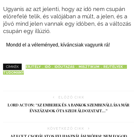
Ugyanis az azt jelenti, hogy az idő nem csupán
előrefelé telik, és valójában a múlt, a jelen, és a
jövő mind jelen vannak egy időben, és a változás
csupán egy illúzió.
Mondd el a véleményed, kíváncsiak vagyunk rá!
ERJTÉLY
IDŐ
IDŐUTAZÁS
MISZTIKUM
REJTÉLYEK
CÍMKÉK
TUDOMÁNY
ELŐZŐ CIKK
LORD ACTON: “AZ EMBEREK ÉS A BANKOK SZEMBENÁLLÁSA MÁR
ÉVSZÁZADOK ÓTA SZEDI ÁLDOZATAIT…”
KÖVETKEZŐ CIKK
AZ ECET CSODÁLATOS FELHASZNÁLÁSI MÓDJAI: NEM FOGOD