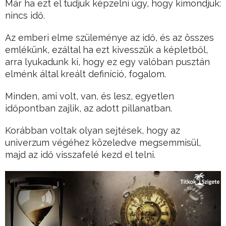
Már ha ezt el tudjuk képzelni úgy, hogy kimondjuk:
nincs idő.
Az emberi elme szüleménye az idő, és az összes
emlékünk, ezáltal ha ezt kivesszük a képletből,
arra lyukadunk ki, hogy ez egy valóban pusztán
elménk által kreált definíció, fogalom.
Minden, ami volt, van, és lesz, egyetlen
időpontban zajlik, az adott pillanatban.
Korábban voltak olyan sejtések, hogy az
univerzum végéhez közeledve megsemmisül,
majd az idő visszafelé kezd el telni.