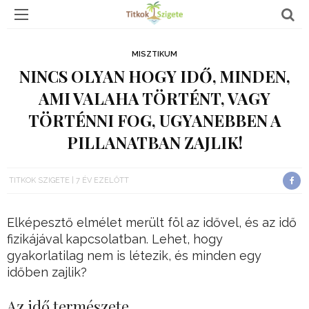
MISZTIKUM
NINCS OLYAN HOGY IDŐ, MINDEN,
AMI VALAHA TÖRTÉNT, VAGY
TÖRTÉNNI FOG, UGYANEBBEN A
PILLANATBAN ZAJLIK!
TITKOK SZIGETE
7 ÉV EZELŐTT
Elképesztő elmélet merült föl az idővel, és az idő
fizikájával kapcsolatban. Lehet, hogy
gyakorlatilag nem is létezik, és minden egy
időben zajlik?
Az idő természete