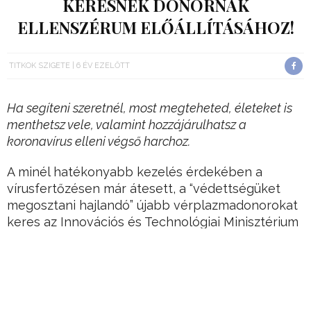
KERESNEK DONORNAK
ELLENSZÉRUM ELŐÁLLÍTÁSÁHOZ!
TITKOK SZIGETE
6 ÉV EZELŐTT
Ha segíteni szeretnél, most megteheted, életeket is
menthetsz vele, valamint hozzájárulhatsz a
koronavírus elleni végső harchoz.
A minél hatékonyabb kezelés érdekében a
vírusfertőzésen már átesett, a “védettségüket
megosztani hajlandó” újabb vérplazmadonorokat
keres az Innovációs és Technológiai Minisztérium
(ITM) a koronavírusos betegek tüneteit enyhítő
kísérleti vérplazmaterápia kidolgozásához és
alkalmazásához.
A minisztérium szerdai, az MTI-hez eljuttatott