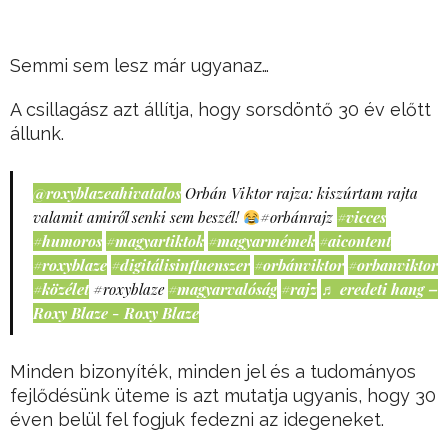
Semmi sem lesz már ugyanaz…
A csillagász azt állítja, hogy sorsdöntő 30 év előtt
állunk.
@roxyblazeahivatalos
Orbán Viktor rajza: kiszúrtam rajta
valamit amiről senki sem beszél!
#orbánrajz
#vicces
#humoros
#magyartiktok
#magyarmémek
#aicontent
#roxyblaze
#digitálisinfluenszer
#orbánviktor
#orbanviktor
#közélet
#roxyblaze
#magyarvalóság
#rajz
♬ eredeti hang –
Roxy Blaze - Roxy Blaze
Minden bizonyíték, minden jel és a tudományos
fejlődésünk üteme is azt mutatja ugyanis, hogy 30
éven belül fel fogjuk fedezni az idegeneket.