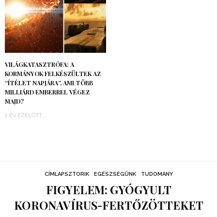
VILÁGKATASZTRÓFA: A
KORMÁNYOK FELKÉSZÜLTEK AZ
“ÍTÉLET NAPJÁRA”, AMI TÖBB
MILLIÁRD EMBERREL VÉGEZ
MAJD?
2 ÉV EZELŐTT
CÍMLAPSZTORIK
EGÉSZSÉGÜNK
TUDOMÁNY
FIGYELEM: GYÓGYULT
KORONAVÍRUS-FERTŐZÖTTEKET