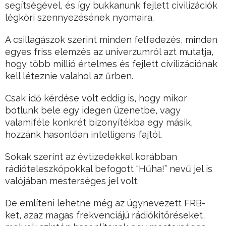
segítségével, és így bukkanunk fejlett civilizációk
légköri szennyezésének nyomaira.
A csillagászok szerint minden felfedezés, minden
egyes friss elemzés az univerzumról azt mutatja,
hogy több millió értelmes és fejlett civilizációnak
kell léteznie valahol az űrben.
Csak idő kérdése volt eddig is, hogy mikor
botlunk bele egy idegen üzenetbe, vagy
valamiféle konkrét bizonyítékba egy másik,
hozzánk hasonlóan intelligens fajtól.
Sokak szerint az évtizedekkel korábban
rádióteleszkópokkal befogott “Hűha!” nevű jel is
valójában mesterséges jel volt.
De említeni lehetne még az úgynevezett FRB-
ket, azaz magas frekvenciájú rádiókitöréseket,