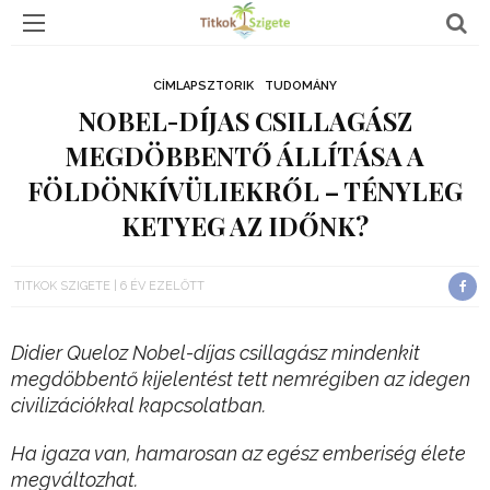
CÍMLAPSZTORIK
TUDOMÁNY
NOBEL-DÍJAS CSILLAGÁSZ
MEGDÖBBENTŐ ÁLLÍTÁSA A
FÖLDÖNKÍVÜLIEKRŐL – TÉNYLEG
KETYEG AZ IDŐNK?
TITKOK SZIGETE
6 ÉV EZELŐTT
Didier Queloz Nobel-díjas csillagász mindenkit
megdöbbentő kijelentést tett nemrégiben az idegen
civilizációkkal kapcsolatban.
Ha igaza van, hamarosan az egész emberiség élete
megváltozhat.