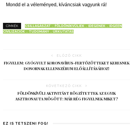
Mondd el a véleményed, kíváncsiak vagyunk rá!
CSILLAGÁSZAT
FÖLDÖNÍKVÜLIEK
IDEGENEK
IDGEEN
CÍMKÉK
CIVILIZÁCIÓK
TUDOMÁNY
ŰRKUTATÁS
ELŐZŐ CIKK
FIGYELEM: GYÓGYULT KORONAVÍRUS-FERTŐZÖTTEKET KERESNEK
DONORNAK ELLENSZÉRUM ELŐÁLLÍTÁSÁHOZ!
KÖVETKEZŐ CIKK
FÖLDÖNKÍVÜLI AKTIVITÁST RÖGZÍTETTEK AZ EGYIK
ASZTRONAUTA MÖGÖTT: MÁR RÉG FIGYELNEK MIKET?
EZ IS TETSZENI FOG!