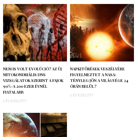
NEM IS VOLT EVOLÚCIÓ? AZ ÚJ
NAPKITÖRÉSEK VESZÉLYÉRE
MITOKONDRIÁLIS DNS
FIGYELMEZTET A NASA:
VIZSGÁLATOK SZERINT A FAJOK
TÉNYLEG JÖN A VILÁGVÉGE 24
90%-A 200 EZER ÉVNÉL
ÓRÁN BELÜL?
FIATALABB
2 ÉV EZELŐTT
1 ÉV EZELŐTT