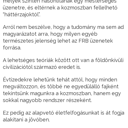
melyek szintén hasonlítanak egy mesterséges
üzenetre, és eltérnek a kozmoszban fellelhető
“háttérzajoktól”.
Arról nem beszélve, hogy a tudomány ma sem ad
magyarázatot arra, hogy milyen egyéb
természetes jelenség lehet az FRB üzenetek
forrása.
A lehetséges teóriák között ott van a földönkívüli
civilizációtól származó eredet is.
Évtizedekre lehetünk tehát attól, hogy minden
megváltozzon, és többé ne egyedülálló fajként
tekintsünk magunkra a kozmoszban, hanem egy
sokkal nagyobb rendszer részeként.
Ez pedig az alapvető életfelfogásunkat is át fogja
alakítani a jövőben.