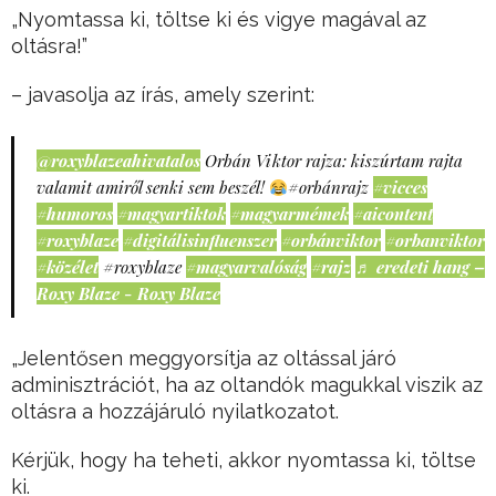
„Nyomtassa ki, töltse ki és vigye magával az
oltásra!”
– javasolja az írás, amely szerint:
@roxyblazeahivatalos
Orbán Viktor rajza: kiszúrtam rajta
valamit amiről senki sem beszél!
#orbánrajz
#vicces
#humoros
#magyartiktok
#magyarmémek
#aicontent
#roxyblaze
#digitálisinfluenszer
#orbánviktor
#orbanviktor
#közélet
#roxyblaze
#magyarvalóság
#rajz
♬ eredeti hang –
Roxy Blaze - Roxy Blaze
„Jelentősen meggyorsítja az oltással járó
adminisztrációt, ha az oltandók magukkal viszik az
oltásra a hozzájáruló nyilatkozatot.
Kérjük, hogy ha teheti, akkor nyomtassa ki, töltse
ki.