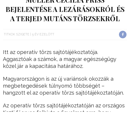
BEJELENTÉSE A LEZÁRÁSOKRÓL ÉS
A TERJED MUTÁNS TÖRZSEKRŐL
TITKOK SZIGETE
5 ÉV EZELŐTT
Itt az operatív törzs sajtótájékoztatója.
Aggasztóak a számok, a magyar egészségügy
közel jár a kapacitása határához.
Magyarországon is az új variánsok okozzák a
megbetegedések túlnyomó többségét –
hangzott el az operatív törzs sajtótájékoztatóján.
Az operatív törzs sajtótájékoztatóján az országos
tiszti főorvos felhívta a figyelmet arra, hogy
továbbra is romlanak a járványügyi adatok, és