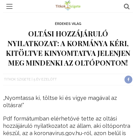
ÉRDEKES VILÁG
OLTÁSI HOZZÁJÁRULÓ
NYILATKOZAT: A KORMÁNYA KÉRI,
KITÖLTVE KINYOMTATVA JELENJEN
MEG MINDENKI AZ OLTÓPONTON!
TITKOK SZIGETE
5 ÉV EZELŐTT
„Nyomtassa ki, töltse ki és vigye magával az
oltásra!”
Pdf formátumban elérhetővé tette az oltási
hozzájáruló nyilatkozatot az állam, aki oltópontra
készül, az a koronavirus.gov.hu-ról, azon belül is