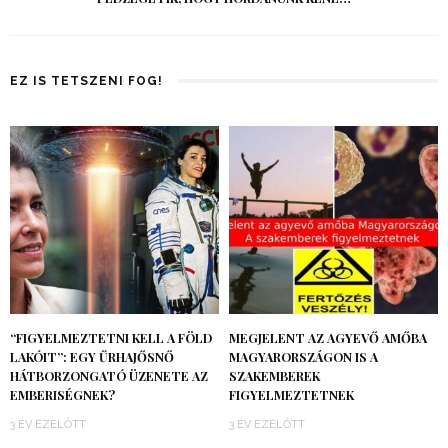
EZ IS TETSZENI FOG!
“FIGYELMEZTETNI KELL A FÖLD
MEGJELENT AZ AGYEVŐ AMŐBA
LAKÓIT”: EGY ŰRHAJŐSNŐ
MAGYARORSZÁGON IS A
HÁTBORZONGATÓ ÜZENETE AZ
SZAKEMBEREK
EMBERISÉGNEK?
FIGYELMEZTETNEK
3 ÉV EZELŐTT
3 ÉV EZELŐTT