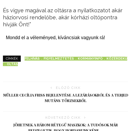
És vigye magával az oltásra a nyilatkozatot akár
háziorvosi rendelőbe, akár kórházi oltópontra
hívják Önt!”
Mondd el a véleményed, kíváncsiak vagyunk rá!
FELHÍVÁS
FIGYELMEZTETÉS
KORMÁNYINFÓ
KÖZÉRDEKŰ
CÍMKÉK
OLTÁS
ELŐZŐ CIKK
MÜLLER CECÍLIA FRISS BEJELENTÉSE A LEZÁRÁSOKRÓL ÉS A TERJED
MUTÁNS TÖRZSEKRŐL
KÖVETKEZŐ CIKK
JÖHETNEK A HÁROM RÉTEGŰ MASZKOK: A TUDÓSOK MÁR
PEDZEGETIK, HOGY HORDANUNK KÉNE…