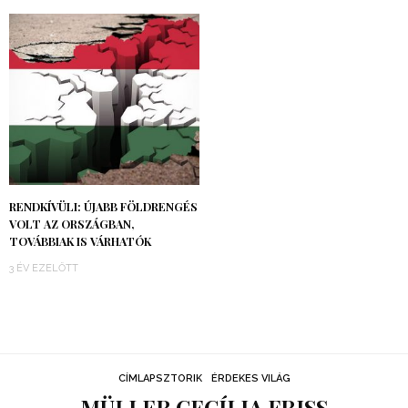
RENDKÍVÜLI: ÚJABB FÖLDRENGÉS
VOLT AZ ORSZÁGBAN,
TOVÁBBIAK IS VÁRHATÓK
3 ÉV EZELŐTT
CÍMLAPSZTORIK
ÉRDEKES VILÁG
MÜLLER CECÍLIA FRISS