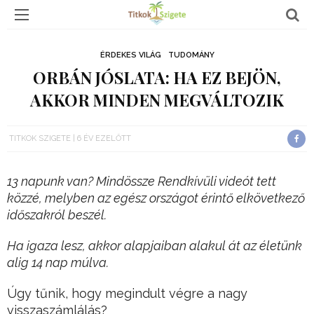
ÉRDEKES VILÁG
TUDOMÁNY
ORBÁN JÓSLATA: HA EZ BEJÖN,
AKKOR MINDEN MEGVÁLTOZIK
TITKOK SZIGETE
6 ÉV EZELŐTT
13 napunk van? Mindössze Rendkívüli videót tett
közzé, melyben az egész országot érintő elkövetkező
időszakról beszél.
Ha igaza lesz, akkor alapjaiban alakul át az életünk
alig 14 nap múlva.
Úgy tűnik, hogy megindult végre a nagy
visszaszámlálás?