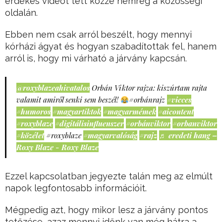
érdekes videót tett közzé nemrég a közösségi
oldalán.
Ebben nem csak arról beszélt, hogy mennyi
kórházi ágyat és hogyan szabadítottak fel, hanem
arról is, hogy mi várható a járvány kapcsán.
@roxyblazeahivatalos
Orbán Viktor rajza: kiszúrtam rajta
valamit amiről senki sem beszél!
#orbánrajz
#vicces
#humoros
#magyartiktok
#magyarmémek
#aicontent
#roxyblaze
#digitálisinfluenszer
#orbánviktor
#orbanviktor
#közélet
#roxyblaze
#magyarvalóság
#rajz
♬ eredeti hang –
Roxy Blaze - Roxy Blaze
Ezzel kapcsolatban jegyezte talán meg az elmúlt
napok legfontosabb információit.
Mégpedig azt, hogy mikor lesz a járvány pontos
tetőzése, azaz mennyi időnk van még hátra a