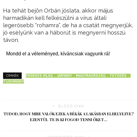
Ha tehát bejön Orbán jóslata, akkor május
harmadikán kell felkészülni a vírus általi
legerősebb “rohamra”, de ha a csatát megnyerjük,
jó esélyünk van a háborút is megnyerni hosszú
távon.
Mondd el a véleményed, kíváncsiak vagyunk rá!
ÉRDEKES VILÁG
JÁRVÁNY
MAGYRAORSZÁG
TETŐZÉS
CÍMKÉK
TUDOMÁNY
ELŐZŐ CIKK
TUDOD, HOGY MIRE VALÓK EZEK A BÉKÁK A LAKÁSBAN ELHELYEZVE?
EZENTÚL TE IS KI FOGOD TENNI ŐKET…