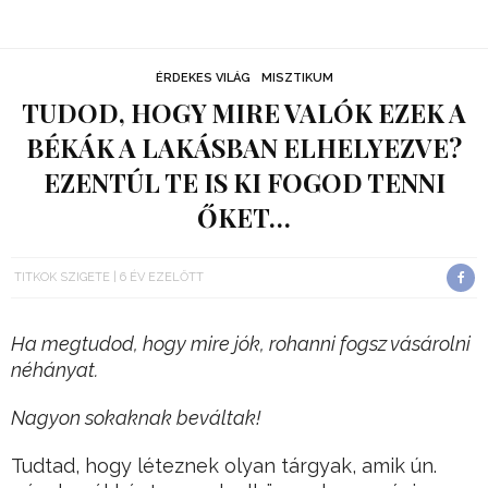
ÉRDEKES VILÁG
MISZTIKUM
TUDOD, HOGY MIRE VALÓK EZEK A
BÉKÁK A LAKÁSBAN ELHELYEZVE?
EZENTÚL TE IS KI FOGOD TENNI
ŐKET…
TITKOK SZIGETE
6 ÉV EZELŐTT
Ha megtudod, hogy mire jók, rohanni fogsz vásárolni
néhányat.
Nagyon sokaknak beváltak!
Tudtad, hogy léteznek olyan tárgyak, amik ún.