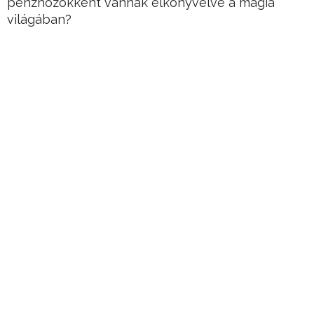
pénzhozókként vannak elkönyvelve a mágia
világában?
Hirdetés