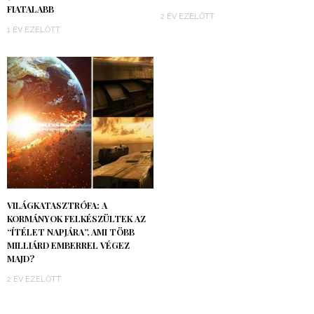
FIATALABB
2 ÉV EZELŐTT
1 ÉV EZELŐTT
VILÁGKATASZTRÓFA: A
KORMÁNYOK FELKÉSZÜLTEK AZ
“ÍTÉLET NAPJÁRA”, AMI TÖBB
MILLIÁRD EMBERREL VÉGEZ
MAJD?
2 ÉV EZELŐTT