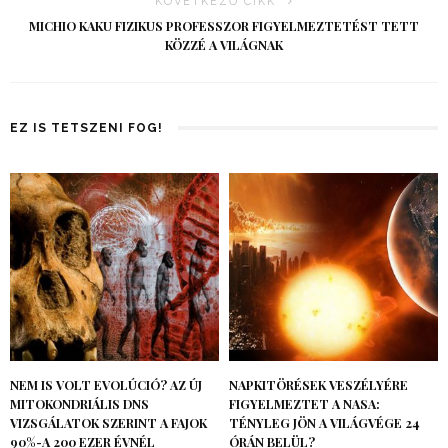
KÖVETKEZŐ CIKK
MICHIO KAKU FIZIKUS PROFESSZOR FIGYELMEZTETÉST TETT
KÖZZÉ A VILÁGNAK
EZ IS TETSZENI FOG!
NEM IS VOLT EVOLÚCIÓ? AZ ÚJ
NAPKITÖRÉSEK VESZÉLYÉRE
MITOKONDRIÁLIS DNS
FIGYELMEZTET A NASA:
VIZSGÁLATOK SZERINT A FAJOK
TÉNYLEG JÖN A VILÁGVÉGE 24
90%-A 200 EZER ÉVNÉL
ÓRÁN BELÜL?