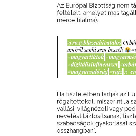
Az Európai Bizottság nem 
feltételt, amelyet más tag
mérce tilalma).
@roxyblazeahivatalos
Orbán
amiről senki sem beszél!
#
#magyartiktok
#magyarmé
#digitálisinfluenszer
#orbá
#magyarvalóság
#rajz
♬ er
Ha tiszteletben tartják az E
rögzítetteket, miszerint „a
vallási, világnézeti vagy 
nevelést biztosítsanak, tiszt
szabadságok gyakorlását sz
összhangban”.