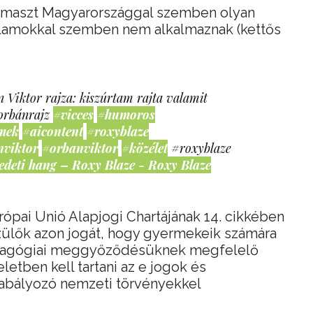
támaszt Magyarországgal szemben olyan
államokkal szemben nem alkalmaznak (kettős
 Viktor rajza: kiszúrtam rajta valamit
orbánrajz
#vicces
#humoros
mek
#aicontent
#roxyblaze
nviktor
#orbanviktor
#közélet
#roxyblaze
edeti hang – Roxy Blaze - Roxy Blaze
urópai Unió Alapjogi Chartájának 14. cikkében
 szülők azon jogát, hogy gyermekeik számára
pedagógiai meggyőződésüknek megfelelő
eletben kell tartani az e jogok és
abályozó nemzeti törvényekkel