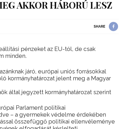
MEG AKKOR HÁBORÚ LESZ
SHARE
állítási pénzeket az EU-tól, de csak
em minden.
 hazánknak járó, európai uniós forrásokkal
óló kormányhatározat jelent meg a Magyar
ök által jegyzett kormányhatározat szerint
rópai Parlament politikai
dve – a gyermekek védelme érdekében
tással összefüggő politikai ellenvéleménye
ervének elfogadását késlelteti.