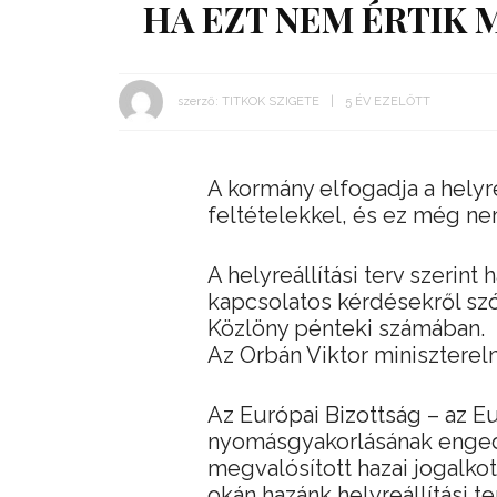
HA EZT NEM ÉRTIK 
szerző:
TITKOK SZIGETE
5 ÉV EZELŐTT
A kormány elfogadja a helyre
feltételekkel, és ez még n
A helyreállítási terv szerint
kapcsolatos kérdésekről sz
Közlöny pénteki számában.
Az Orbán Viktor minisztereln
Az Európai Bizottság – az Eu
nyomásgyakorlásának enge
megvalósított hazai jogalko
okán hazánk helyreállítási t