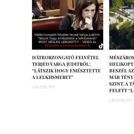
HÁTBORZONGATÓ FELVÉTEL
MÉSZÁROS
TERJED VARGA JUDITRÓL:
HELIKOPT
“LÁTSZIK HOGY EMÉSZTETTE
BESZÉL AZ
A LELKIISMERET”
MÁR TÉNY
SZINT, A 
2 ÉV EZELŐTT
FELETT “L
2 ÉV EZELŐTT