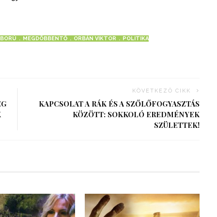
ÁBORÚ
MEGDÖBBENTŐ
ORBÁN VIKTOR
POLITIKA
KÖVETKEZŐ CIKK
EG
KAPCSOLAT A RÁK ÉS A SZŐLŐFOGYASZTÁS
K
KÖZÖTT: SOKKOLÓ EREDMÉNYEK
SZÜLETTEK!