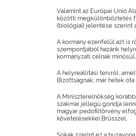
Valamint az Európai Unió Ala
közötti megkülönböztetés 
(biológiai) jelentése szerint
A kormány ezenfelül azt is r
szempontjából hazánk helyre
kormányzati célnak minősül.
A helyreállítási tervről, am
Bizottságnak, már hetek óta f
A Miniszterelnökség korábba
szakmai jellegű gondja lenne
magyar pedofiltörvény elfoga
követelésekkel Brüsszel.
Sokak szerint ez a huzavona