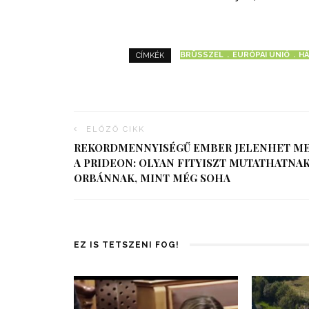
BRÜSSZEL
EURÓPAI UNIÓ
H
CÍMKÉK
ELŐZŐ CIKK
REKORDMENNYISÉGŰ EMBER JELENHET M
A PRIDEON: OLYAN FITYISZT MUTATHATNA
ORBÁNNAK, MINT MÉG SOHA
EZ IS TETSZENI FOG!