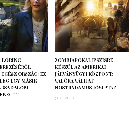
 LŐRINC
ZOMBIAPOKALIPSZISRE
EREZÉSÉRŐL
KÉSZÜL AZ AMERIKAI
 EGÉSZ ORSZÁG: EZ
JÁRVÁNYÜGYI KÖZPONT:
LEG EGY MÁSIK
VALÓRA VÁLHAT
TÁRSADALOM
NOSTRADAMUS JÓSLATA?
EBEG”?!
3 ÉV EZELŐTT