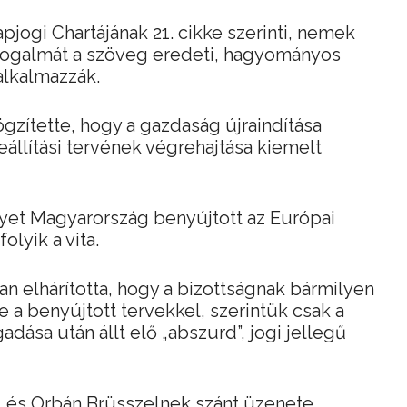
pjogi Chartájának 21. cikke szerinti, nemek
fogalmát a szöveg eredeti, hagyományos
 alkalmazzák.
ögzítette, hogy a gazdaság újraindítása
állítási tervének végrehajtása kiemelt
elyet Magyarország benyújtott az Európai
olyik a vita.
n elhárította, hogy a bizottságnak bármilyen
 a benyújtott tervekkel, szerintük csak a
dása után állt elő „abszurd”, jogi jellegű
, és Orbán Brüsszelnek szánt üzenete