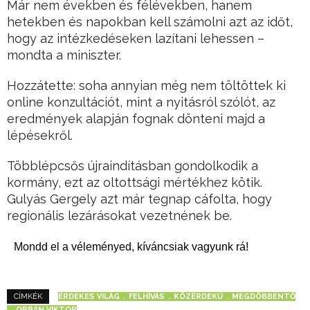
Már nem években és félévekben, hanem
hetekben és napokban kell számolni azt az időt,
hogy az intézkedéseken lazítani lehessen –
mondta a miniszter.
Hozzátette: soha annyian még nem töltöttek ki
online konzultációt, mint a nyitásról szólót, az
eredmények alapján fognak dönteni majd a
lépésekről.
Többlépcsős újraindításban gondolkodik a
kormány, ezt az oltottsági mértékhez kötik.
Gulyás Gergely azt már tegnap cáfolta, hogy
regionális lezárásokat vezetnének be.
Mondd el a véleményed, kíváncsiak vagyunk rá!
ÉRDEKES VILÁG
FELHÍVÁS
KÖZÉRDEKŰ
MEGDÖBBENTŐ
CÍMKÉK
ORBÁN VIKTOR