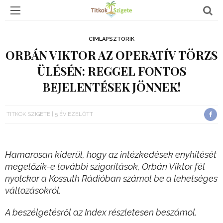
CÍMLAPSZTORIK
ORBÁN VIKTOR AZ OPERATÍV TÖRZS
ÜLÉSÉN: REGGEL FONTOS
BEJELENTÉSEK JÖNNEK!
TITKOK SZIGETE
5 ÉV EZELŐTT
Hamarosan kiderül, hogy az intézkedések enyhítését
megelőzik-e további szigorítások, Orbán Viktor fél
nyolckor a Kossuth Rádióban számol be a lehetséges
változásokról.
A beszélgetésről az Index részletesen beszámol.