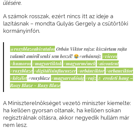
ülésére.
A számok rosszak, ezért nincs itt az ideje a
lazításnak – mondta Gulyás Gergely a csütörtöki
kormányinfón.
@roxyblazeahivatalos
Orbán Viktor rajza: kiszúrtam rajta
valamit amiről senki sem beszél!
#orbánrajz
#vicces
#humoros
#magyartiktok
#magyarmémek
#aicontent
#roxyblaze
#digitálisinfluenszer
#orbánviktor
#orbanviktor
#közélet
#roxyblaze
#magyarvalóság
#rajz
♬ eredeti hang –
Roxy Blaze - Roxy Blaze
A Miniszterelnökséget vezető miniszter kiemelte:
ha kellően gyorsan oltanak, ha kellően sokan
regisztrálnak oltásra, akkor negyedik hullám már
nem lesz.