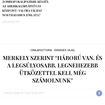
ZOMBIAPOKALIPSZISRE KÉSZÜL
AZ AMERIKAI JÁRVÁNYÜGYI
KÖZPONT: VALÓRA VÁLHAT
NOSTRADAMUS JÓSLATA?
3 ÉV EZELŐTT
CÍMLAPSZTORIK
ÉRDEKES VILÁG
MERKELY SZERINT “HÁBORÚ VAN, ÉS
A LEGSÚLYOSABB, LEGNEHEZEBB
ÜTKÖZETTEL KELL MÉG
SZÁMOLNUNK”
TITKOK SZIGETE
5 ÉV EZELŐTT