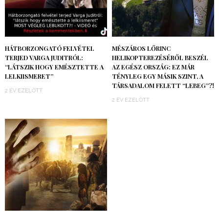
HÁTBORZONGATÓ FELVÉTEL
MÉSZÁROS LŐRINC
TERJED VARGA JUDITRÓL:
HELIKOPTEREZÉSÉRŐL BESZÉL
“LÁTSZIK HOGY EMÉSZTETTE A
AZ EGÉSZ ORSZÁG: EZ MÁR
LELKIISMERET”
TÉNYLEG EGY MÁSIK SZINT, A
TÁRSADALOM FELETT “LEBEG”?!
2 ÉV EZELŐTT
2 ÉV EZELŐTT