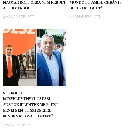
MAGYAR BOLTOKBA NEM KERÜLT
MONDOTT AMIBE ORBÁN IS
A TERMÉKBŐL
BELEREMEGHET!
4 HÓNAP EZELŐTT
4 HÓNAP EZELŐTT
SOKKOLÓ
KÖZVÉLEMÉNYKUTATÁSI
ADATOK JELENTEK MEG: EZT
SENKI SEM TESZI ZSEBRE!
MINDEN MEGVÁLTOZHAT?
7 HÓNAP EZELŐTT