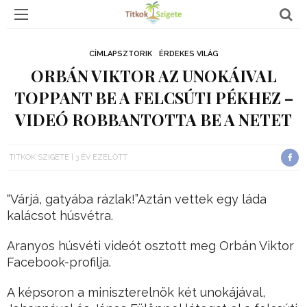
CÍMLAPSZTORIK
ÉRDEKES VILÁG
ORBÁN VIKTOR AZ UNOKÁIVAL
TOPPANT BE A FELCSÚTI PÉKHEZ –
VIDEÓ ROBBANTOTTA BE A NETET
TITKOK SZIGETE
3 ÉV EZELŐTT
“Várjá, gatyába rázlak!”Aztán vettek egy láda
kalácsot húsvétra.
Aranyos húsvéti videót osztott meg Orbán Viktor
Facebook-profilja.
A képsoron a miniszterelnök két unokájával,