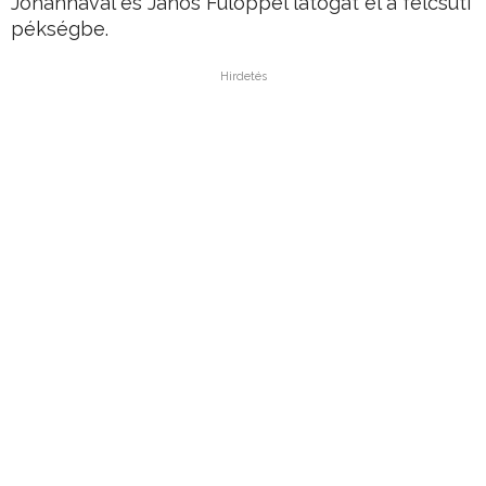
Johannával és János Fülöppel látogat el a felcsúti
pékségbe.
Hirdetés