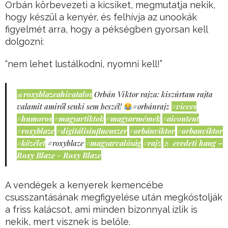
Orbán körbevezeti a kicsiket, megmutatja nekik,
hogy készül a kenyér, és felhívja az unookák
figyelmét arra, hogy a pékségben gyorsan kell
dolgozni:
“nem lehet lustálkodni, nyomni kell!”
@roxyblazeahivatalos
Orbán Viktor rajza: kiszúrtam rajta
valamit amiről senki sem beszél!
#orbánrajz
#vicces
#humoros
#magyartiktok
#magyarmémek
#aicontent
#roxyblaze
#digitálisinfluenszer
#orbánviktor
#orbanviktor
#közélet
#roxyblaze
#magyarvalóság
#rajz
♬ eredeti hang –
Roxy Blaze - Roxy Blaze
A vendégek a kenyerek kemencébe
csusszantásának megfigyelése után megkóstolják
a friss kalácsot, ami minden bizonnyal ízlik is
nekik, mert visznek is belőle.