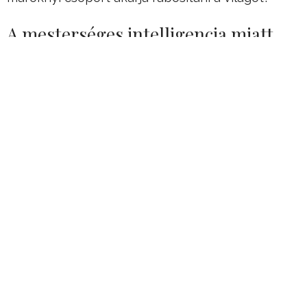
A mesterséges intelligencia miatt
szólaltak fel a tudósok
Elon Muskkal kiegészülve neves
mesterségesintelligencia-kutatók egész sora
kérte nemrég közös, nyílt levélben az MI-
fejlesztő társaságokat arra, hogy álljanak le
minden nagyszabású kutatásukkal.
Hirdetés