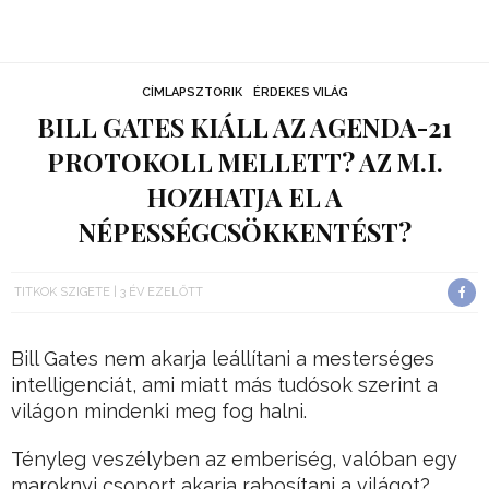
CÍMLAPSZTORIK
ÉRDEKES VILÁG
BILL GATES KIÁLL AZ AGENDA-21
PROTOKOLL MELLETT? AZ M.I.
HOZHATJA EL A
NÉPESSÉGCSÖKKENTÉST?
TITKOK SZIGETE
3 ÉV EZELŐTT
Bill Gates nem akarja leállítani a mesterséges
intelligenciát, ami miatt más tudósok szerint a
világon mindenki meg fog halni.
Tényleg veszélyben az emberiség, valóban egy
maroknyi csoport akarja rabosítani a világot?