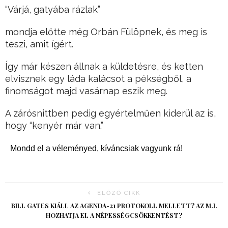
“Várjá, gatyába rázlak”
mondja előtte még Orbán Fülöpnek, és meg is
teszi, amit ígért.
Így már készen állnak a küldetésre, és ketten
elvisznek egy láda kalácsot a pékségből, a
finomságot majd vasárnap eszik meg.
A zárósnittben pedig egyértelműen kiderül az is,
hogy “kenyér már van.”
Mondd el a véleményed, kíváncsiak vagyunk rá!
ELŐZŐ CIKK
BILL GATES KIÁLL AZ AGENDA-21 PROTOKOLL MELLETT? AZ M.I.
HOZHATJA EL A NÉPESSÉGCSÖKKENTÉST?