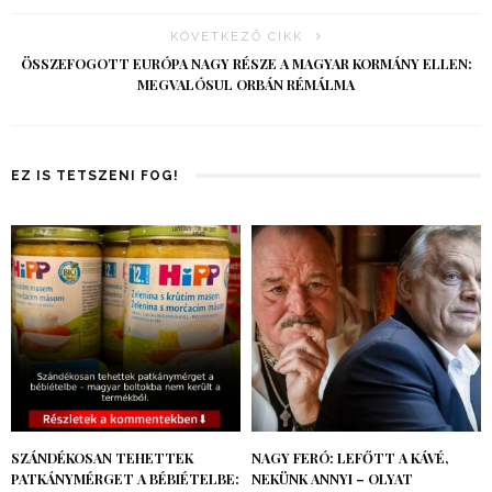
KÖVETKEZŐ CIKK
ÖSSZEFOGOTT EURÓPA NAGY RÉSZE A MAGYAR KORMÁNY ELLEN:
MEGVALÓSUL ORBÁN RÉMÁLMA
EZ IS TETSZENI FOG!
SZÁNDÉKOSAN TEHETTEK
NAGY FERÓ: LEFŐTT A KÁVÉ,
PATKÁNYMÉRGET A BÉBIÉTELBE:
NEKÜNK ANNYI – OLYAT