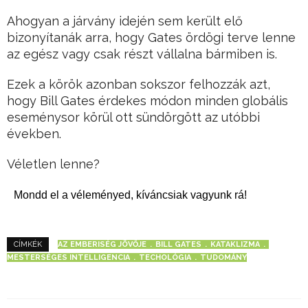
Ahogyan a járvány idején sem került elő
bizonyítanák arra, hogy Gates ördögi terve lenne
az egész vagy csak részt vállalna bármiben is.
Ezek a körök azonban sokszor felhozzák azt,
hogy Bill Gates érdekes módon minden globális
eseménysor körül ott sündörgött az utóbbi
években.
Véletlen lenne?
Mondd el a véleményed, kíváncsiak vagyunk rá!
AZ EMBERISÉG JÖVŐJE
BILL GATES
KATAKLIZMA
CÍMKÉK
MESTERSÉGES INTELLIGENCIA
TECHOLÓGIA
TUDOMÁNY