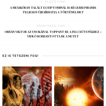
ELŐZŐ CIKK
A MEXIKÓBAN TALÁLT EGYIPTOMINÁL IS RÉGEBBI PIRAMIS
TELJESEN ÚJRAÍRHATJA A TÖRTÉNELMET
KÖVETKEZŐ CIKK
ORBÁN VIKTOR AZ UNOKÁIVAL TOPPANT BE A FELCSÚTI PÉKHEZ –
VIDEÓ ROBBANTOTTA BE A NETET
EZ IS TETSZENI FOG!