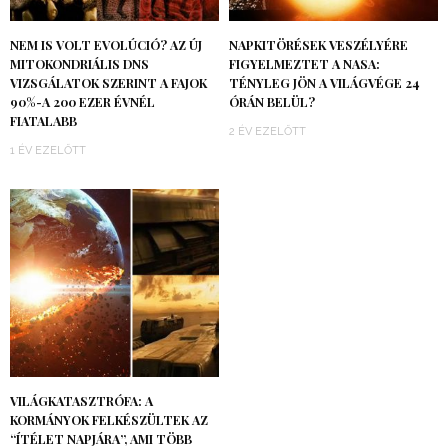
NEM IS VOLT EVOLÚCIÓ? AZ ÚJ
NAPKITÖRÉSEK VESZÉLYÉRE
MITOKONDRIÁLIS DNS
FIGYELMEZTET A NASA:
VIZSGÁLATOK SZERINT A FAJOK
TÉNYLEG JÖN A VILÁGVÉGE 24
90%-A 200 EZER ÉVNÉL
ÓRÁN BELÜL?
FIATALABB
2 ÉV EZELŐTT
1 ÉV EZELŐTT
VILÁGKATASZTRÓFA: A
KORMÁNYOK FELKÉSZÜLTEK AZ
“ÍTÉLET NAPJÁRA”, AMI TÖBB