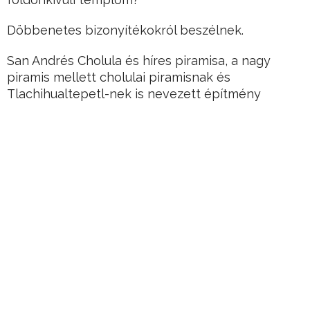
Döbbenetes bizonyítékokról beszélnek.
San Andrés Cholula és híres piramisa, a nagy
piramis mellett cholulai piramisnak és
Tlachihualtepetl-nek is nevezett építmény
Mexikóvárostól körülbelül száz kilométerre
található.
Hirdetés