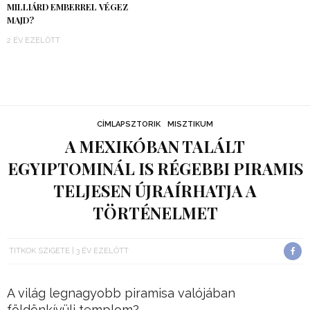
MILLIÁRD EMBERREL VÉGEZ
MAJD?
2 ÉV EZELŐTT
CÍMLAPSZTORIK
MISZTIKUM
A MEXIKÓBAN TALÁLT
EGYIPTOMINÁL IS RÉGEBBI PIRAMIS
TELJESEN ÚJRAÍRHATJA A
TÖRTÉNELMET
TITKOK SZIGETE
3 ÉV EZELŐTT
A világ legnagyobb piramisa valójában
földönkívüli templom?