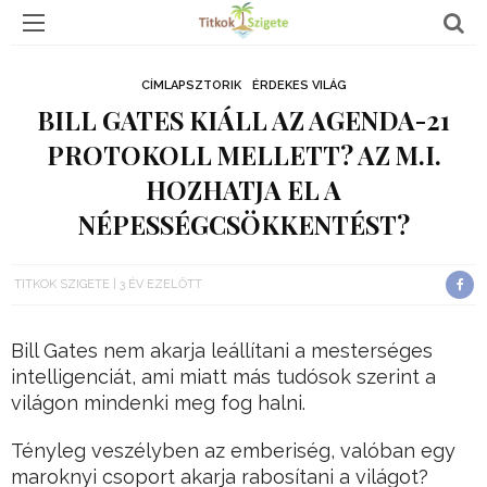
CÍMLAPSZTORIK
ÉRDEKES VILÁG
BILL GATES KIÁLL AZ AGENDA-21
PROTOKOLL MELLETT? AZ M.I.
HOZHATJA EL A
NÉPESSÉGCSÖKKENTÉST?
TITKOK SZIGETE
3 ÉV EZELŐTT
Bill Gates nem akarja leállítani a mesterséges
intelligenciát, ami miatt más tudósok szerint a
világon mindenki meg fog halni.
Tényleg veszélyben az emberiség, valóban egy
maroknyi csoport akarja rabosítani a világot?