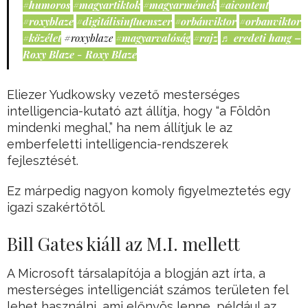
#humoros
#magyartiktok
#magyarmémek
#aicontent
#roxyblaze
#digitálisinfluenszer
#orbánviktor
#orbanviktor
#közélet
#roxyblaze
#magyarvalóság
#rajz
♬ eredeti hang –
Roxy Blaze - Roxy Blaze
Eliezer Yudkowsky vezető mesterséges
intelligencia-kutató azt állítja, hogy “a Földön
mindenki meghal,” ha nem állítjuk le az
emberfeletti intelligencia-rendszerek
fejlesztését.
Ez márpedig nagyon komoly figyelmeztetés egy
igazi szakértőtől.
Bill Gates kiáll az M.I. mellett
A Microsoft társalapítója a blogján azt írta, a
mesterséges intelligenciát számos területen fel
lehet használni, ami előnyös lenne, például az