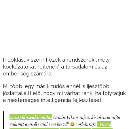
Indoklásuk szerint ezek a rendszerek „mély
kockázatokat rejtenek” a társadalom és az
emberiség számára.
Mi több, egy másik tudós ennél is ijesztőbb
jóslattal állt elő, hogy mi várhat ránk, ha folytatjuk
a mesterséges intelligencia fejlesztését.
@roxyblazeahivatalos
Orbán Viktor rajza: kiszúrtam rajta
valamit amiről senki sem beszél!
#orbánrajz
#vicces