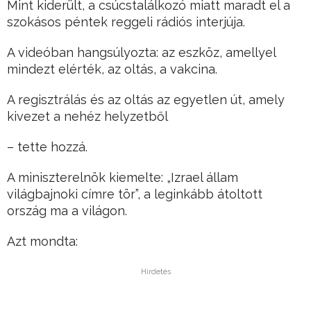
Mint kiderült, a csúcstalálkozó miatt maradt el a
szokásos péntek reggeli rádiós interjúja.
A videóban hangsúlyozta: az eszköz, amellyel
mindezt elérték, az oltás, a vakcina.
A regisztrálás és az oltás az egyetlen út, amely
kivezet a nehéz helyzetből
– tette hozzá.
A miniszterelnök kiemelte: „Izrael állam
világbajnoki címre tör”, a leginkább átoltott
ország ma a világon.
Azt mondta:
Hirdetés