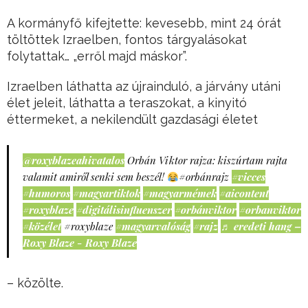
A kormányfő kifejtette: kevesebb, mint 24 órát
töltöttek Izraelben, fontos tárgyalásokat
folytattak… „erről majd máskor”.
Izraelben láthatta az újrainduló, a járvány utáni
élet jeleit, láthatta a teraszokat, a kinyitó
éttermeket, a nekilendült gazdasági életet
@roxyblazeahivatalos
Orbán Viktor rajza: kiszúrtam rajta
valamit amiről senki sem beszél!
#orbánrajz
#vicces
#humoros
#magyartiktok
#magyarmémek
#aicontent
#roxyblaze
#digitálisinfluenszer
#orbánviktor
#orbanviktor
#közélet
#roxyblaze
#magyarvalóság
#rajz
♬ eredeti hang –
Roxy Blaze - Roxy Blaze
– közölte.