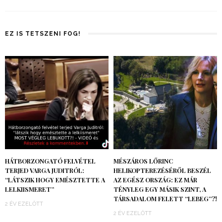
EZ IS TETSZENI FOG!
HÁTBORZONGATÓ FELVÉTEL
MÉSZÁROS LŐRINC
TERJED VARGA JUDITRÓL:
HELIKOPTEREZÉSÉRŐL BESZÉL
“LÁTSZIK HOGY EMÉSZTETTE A
AZ EGÉSZ ORSZÁG: EZ MÁR
LELKIISMERET”
TÉNYLEG EGY MÁSIK SZINT, A
TÁRSADALOM FELETT “LEBEG”?!
2 ÉV EZELŐTT
2 ÉV EZELŐTT