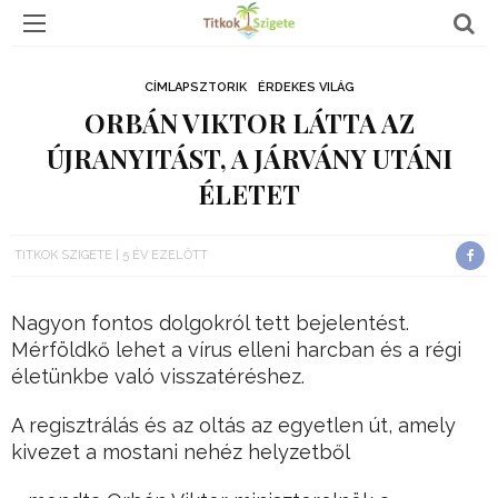
CÍMLAPSZTORIK
ÉRDEKES VILÁG
ORBÁN VIKTOR LÁTTA AZ
ÚJRANYITÁST, A JÁRVÁNY UTÁNI
ÉLETET
TITKOK SZIGETE
5 ÉV EZELŐTT
Nagyon fontos dolgokról tett bejelentést.
Mérföldkő lehet a vírus elleni harcban és a régi
életünkbe való visszatéréshez.
A regisztrálás és az oltás az egyetlen út, amely
kivezet a mostani nehéz helyzetből