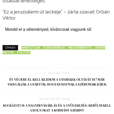
oltással lehetséges.
“Ez a jeruzsálemi út leckéje” – zárta szavait Orbán
Viktor.
Mondd el a véleményed, kíváncsiak vagyunk rá!
HIHETETLEN
KORONAVÍRUS
MEGDÖBBENTŐ
ORBÁN
CÍMKÉK
VIKTOR
POLITIKA
ELŐZŐ CIKK
ÉV VÉGÉRE EL KELL KEZDENI A GYEREKEK OLTÁSÁT IS? MÁR
VIZSGÁLJÁK A GYÁRTÓK, HOGYAN HATNAK A SZÉRUMAIK RÁJUK
KÖVETKEZŐ CIKK
KOCKÁZATOS A NAGYBEVÁSÁRLÁS ÉS A GYÜLEKEZÉS: KERÜLNI KELL
A BOLTOKAT A KORMÁNY SZERINT