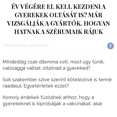
ÉV VÉGÉRE EL KELL KEZDENI A
GYEREKEK OLTÁSÁT IS? MÁR
VIZSGÁLJÁK A GYÁRTÓK, HOGYAN
HATNAK A SZÉRUMAIK RÁJUK
TITKOK SZIGETE
5 ÉV EZELŐTT
Mindeddig csak dilemma volt, most úgy tűnik,
valósággá válhat: oltatnád a gyereked?
Sok szakember szíve szerint kötelezővé is tenné
ráadásul. Egyetértetek ezzel?
Komoly érdekek fűződnek ahhoz, hogy a
gyerekeknél is kipróbálják a vakcinákat, akár
élesben.