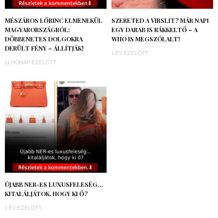
MÉSZÁROS LŐRINC ELMENEKÜL
SZERETED A VIRSLIT? MÁR NAPI
MAGYARORSZÁGRÓL:
EGY DARAB IS RÁKKELTŐ – A
DÖBBENETES DOLGOKRA
WHO IS MEGSZÓLALT!
DERÜLT FÉNY – ÁLLÍTJÁK!
1 ÉV EZELŐTT
11 HÓNAP EZELŐTT
ÚJABB NER-ES LUXUSFELESÉG…
KITALÁLJÁTOK, HOGY KI Ő?
1 ÉV EZELŐTT