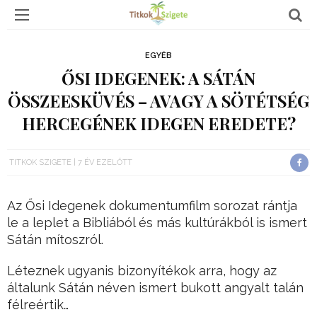
EGYÉB
ŐSI IDEGENEK: A SÁTÁN
ÖSSZEESKÜVÉS – AVAGY A SÖTÉTSÉG
HERCEGÉNEK IDEGEN EREDETE?
TITKOK SZIGETE
7 ÉV EZELŐTT
Az Ősi Idegenek dokumentumfilm sorozat rántja
le a leplet a Bibliából és más kultúrákból is ismert
Sátán mítoszról.
Léteznek ugyanis bizonyítékok arra, hogy az
általunk Sátán néven ismert bukott angyalt talán
félreértik…