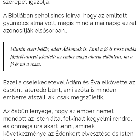
szerepét igazolja.
A Bibliában sehol sincs leírva, hogy az említett
gyümölcs alma volt, mégis mind a mai napig ezzel
azonosítják elsősorban…
Miután evett belőle, adott Ádámnak is. Enni a jó és rossz tudás
fájáról annyit jelentett: az ember maga akarja eldönteni, mi a
jó és mi a rossz.
Ezzel a cselekedetével Ádám és Éva elkövette az
ősbűnt, áteredő bűnt, ami azóta is minden
emberre átszáll, aki csak megszületik.
Az ősbűn lényege, hogy az ember nemet
mondott az Isten által felkínált kegyelmi rendre,
és önmaga ura akart lenni, aminek
következménye az Édenkert elvesztése és Isten