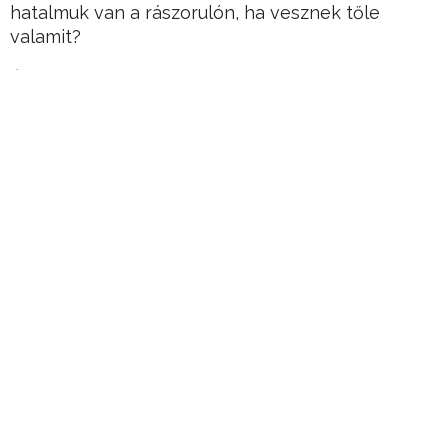
hatalmuk van a rászorulón, ha vesznek tőle
valamit?
Álljon hát itt kertelés nélkül a sztori, mert nincs
szükség arra, hogy tovább szaporítsuk a szót.
Hirdetés