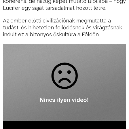
koherens, de hazug képet mutató Bibliába – hogy
Lucifer egy saját társadalmat hozott létre.
Az ember előtti civilizációnak megmutatta a
tudást, és hihetetlen fejlődésnek és virágzásnak
indult ez a bizonyos őskultúra a Földön.