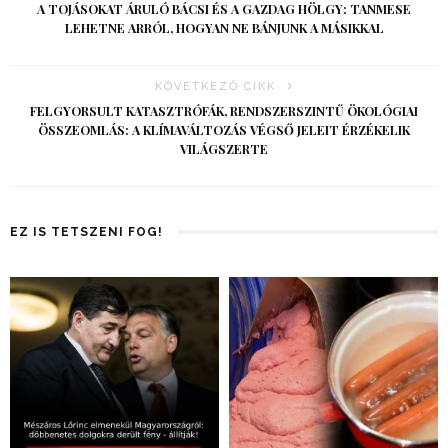
A TOJÁSOKAT ÁRULÓ BÁCSI ÉS A GAZDAG HÖLGY: TANMESE
LEHETNE ARRÓL, HOGYAN NE BÁNJUNK A MÁSIKKAL
KÖVETKEZŐ CIKK
FELGYORSULT KATASZTRÓFÁK, RENDSZERSZINTŰ ÖKOLÓGIAI
ÖSSZEOMLÁS: A KLÍMAVÁLTOZÁS VÉGSŐ JELEIT ÉRZÉKELIK
VILÁGSZERTE
EZ IS TETSZENI FOG!