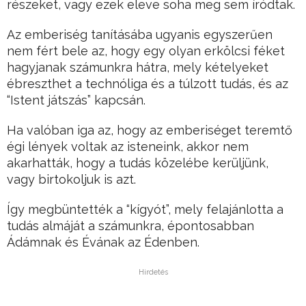
részeket, vagy ezek eleve soha meg sem íródtak.
Az emberiség tanításába ugyanis egyszerűen
nem fért bele az, hogy egy olyan erkölcsi féket
hagyjanak számunkra hátra, mely kételyeket
ébreszthet a technóliga és a túlzott tudás, és az
“Istent játszás” kapcsán.
Ha valóban iga az, hogy az emberiséget teremtő
égi lények voltak az isteneink, akkor nem
akarhatták, hogy a tudás közelébe kerüljünk,
vagy birtokoljuk is azt.
Így megbüntették a “kígyót”, mely felajánlotta a
tudás almáját a számunkra, épontosabban
Ádámnak és Évának az Édenben.
Hirdetés