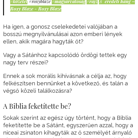
#közélet
#roxyblaze
#magyarvalóság
#rajz
♬ eredeti hang –
Roxy Blaze - Roxy Blaze
Ha igen, a gonosz cselekedetei valójában a
bosszú megnyilvánulásai azon emberi lények
ellen, akik magára hagyták őt?
Vagy a Sátánhoz kapcsolódó ördögi tettek egy
nagy terv részei?
Ennek a sok morális kihívásnak a célja az, hogy
felkészítsen bennünket a következő, és talán a
végső közeli találkozásra?
A Biblia feketítette be?
Sokak szerint az egész úgy történt, hogy a Biblia
feketítette be a Sátánt, egyszerűen azzal, hogy a
niceai zsinaton kihagyták az ő személyét árnyaló