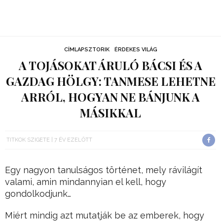
CÍMLAPSZTORIK
ÉRDEKES VILÁG
A TOJÁSOKAT ÁRULÓ BÁCSI ÉS A
GAZDAG HÖLGY: TANMESE LEHETNE
ARRÓL, HOGYAN NE BÁNJUNK A
MÁSIKKAL
TITKOK SZIGETE
7 ÉV EZELŐTT
Egy nagyon tanulságos történet, mely rávilágít
valami, amin mindannyian el kell, hogy
gondolkodjunk…
Miért mindig azt mutatják be az emberek, hogy