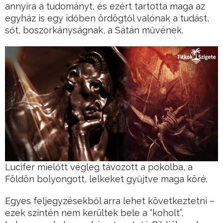
annyira a tudományt, és ezért tartotta maga az
egyház is egy időben ördögtől valónak a tudást,
sőt, boszorkányságnak, a Sátán művének.
Lucifer mielőtt végleg távozott a pokolba, a
Földön bolyongott, lelkeket gyűjtve maga köré.
Egyes feljegyzésekből arra lehet következtetni –
ezek szintén nem kerültek bele a “koholt”,