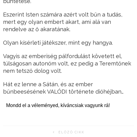
büntetése.
Eszerint Isten számára azért volt bűn a tudás,
mert egy olyan embert akart, ami alá van
rendelve az ő akaratának.
Olyan kísérleti játékszer, mint egy hangya.
Vagyis az emberiség pálfordulást követett el,
túlságosan autonóm volt, ez pedig a Teremtőnek
nem tetsző dolog volt.
Hát ez lenne a Sátán, és az ember
bűnbeesésének VALÓDI története dióhéjban…
Mondd el a véleményed, kíváncsiak vagyunk rá!
ELŐZŐ CIKK