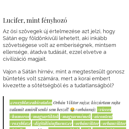
Lucifer, mint fényhozó
Az ősi szövegek új értelmezése azt jelzi, hogy
Sátán egy földönkívüli lehetett, aki inkább
szövetségese volt az emberiségnek, mintsem
ellensége, átadva tudását, ezzel elvetve a
civilizáció magjait.
Vajon a Sátán hírnév, mint a megtestesült gonosz
büntetés volt számára, mert a korai embert
kivezette a sötétségből és a tudatlanságból?
@roxyblazeahivatalos
Orbán Viktor rajza: kiszúrtam rajta
valamit amiről senki sem beszél!
#orbánrajz
#vicces
#humoros
#magyartiktok
#magyarmémek
#aicontent
#roxyblaze
#digitálisinfluenszer
#orbánviktor
#orbanviktor