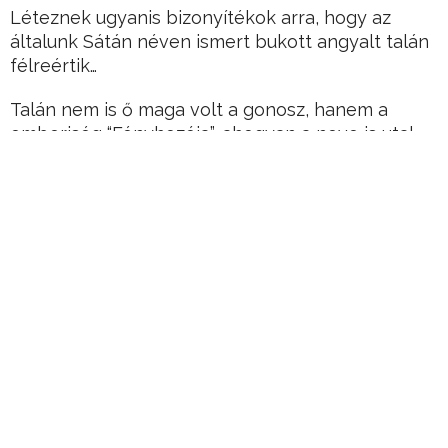
Léteznek ugyanis bizonyítékok arra, hogy az
általunk Sátán néven ismert bukott angyalt talán
félreértik…
Talán nem is ő maga volt a gonosz, hanem a
emberiség “Fényhozója”, ahogyan a neve is utal
rá?
Hirdetés