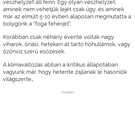
vészhelyzet áll fenn. Egy olyan vészhelyzet,
aminek nem vehetjük lejét csak úgy, és aminek
már az elmúlt 5-10 évben alaposan megmutatta a
bolygónk a “foga fehérjét”.
Korábban csak néhány évente voltak nagy
viharok, óriási, heteken át tartó hőhullámok, vagy
özönvíz szerű esőzések.
A klímaváltozás abban a kritikus állapotában
vagyunk már, hogy hetente zajlanak le hasonlók
világszerte…
Hirdetés