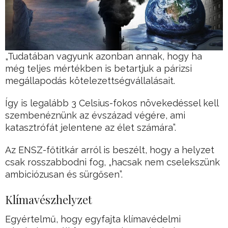
„Tudatában vagyunk azonban annak, hogy ha
még teljes mértékben is betartjuk a párizsi
megállapodás kötelezettségvállalásait.
Így is legalább 3 Celsius-fokos növekedéssel kell
szembenéznünk az évszázad végére, ami
katasztrófát jelentene az élet számára”.
Az ENSZ-főtitkár arról is beszélt, hogy a helyzet
csak rosszabbodni fog, „hacsak nem cselekszünk
ambiciózusan és sürgősen”.
Klímavészhelyzet
Egyértelmű, hogy egyfajta klímavédelmi