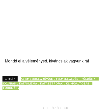
Mondd el a véleményed, kíváncsiak vagyunk rá!
AZ EMBERISÉG JÖVŐJE
FELMELEGEDÉS
FÖLDÜNK
CÍMKÉK
IDŐJÁRÁS
KATAKLIZMA
KATASZTRÓFÁK
KLÍMAVÁLTOZÁS
TUDOMÁNY
ELŐZŐ CIKK