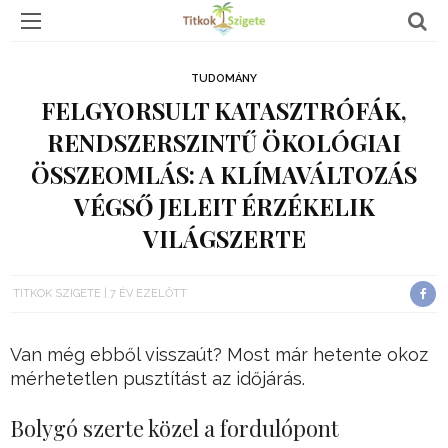
TUDOMÁNY
FELGYORSULT KATASZTRÓFÁK,
RENDSZERSZINTŰ ÖKOLÓGIAI
ÖSSZEOMLÁS: A KLÍMAVÁLTOZÁS
VÉGSŐ JELEIT ÉRZÉKELIK
VILÁGSZERTE
TITKOK SZIGETE
7 ÉV EZELŐTT
Van még ebből visszaút? Most már hetente okoz
mérhetetlen pusztítást az időjárás.
Bolygó szerte közel a fordulópont