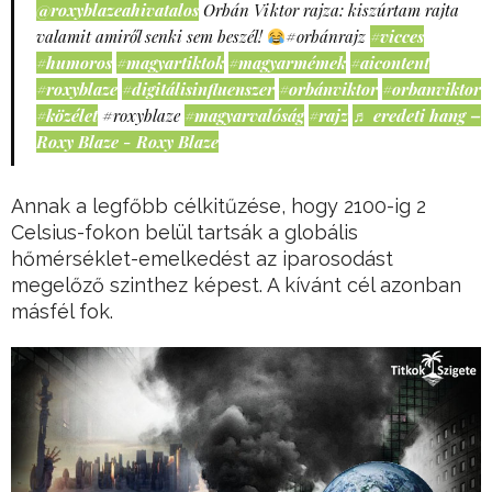
@roxyblazeahivatalos
Orbán Viktor rajza: kiszúrtam rajta
valamit amiről senki sem beszél!
#orbánrajz
#vicces
#humoros
#magyartiktok
#magyarmémek
#aicontent
#roxyblaze
#digitálisinfluenszer
#orbánviktor
#orbanviktor
#közélet
#roxyblaze
#magyarvalóság
#rajz
♬ eredeti hang –
Roxy Blaze - Roxy Blaze
Annak a legfőbb célkitűzése, hogy 2100-ig 2
Celsius-fokon belül tartsák a globális
hőmérséklet-emelkedést az iparosodást
megelőző szinthez képest. A kívánt cél azonban
másfél fok.