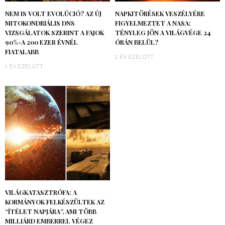
NEM IS VOLT EVOLÚCIÓ? AZ ÚJ
NAPKITÖRÉSEK VESZÉLYÉRE
MITOKONDRIÁLIS DNS
FIGYELMEZTET A NASA:
VIZSGÁLATOK SZERINT A FAJOK
TÉNYLEG JÖN A VILÁGVÉGE 24
90%-A 200 EZER ÉVNÉL
ÓRÁN BELÜL?
FIATALABB
2 ÉV EZELŐTT
1 ÉV EZELŐTT
VILÁGKATASZTRÓFA: A
KORMÁNYOK FELKÉSZÜLTEK AZ
“ÍTÉLET NAPJÁRA”, AMI TÖBB
MILLIÁRD EMBERREL VÉGEZ