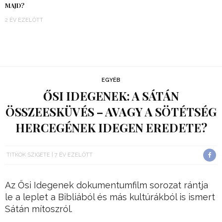
MAJD?
2 ÉV EZELŐTT
EGYÉB
ŐSI IDEGENEK: A SÁTÁN
ÖSSZEESKÜVÉS – AVAGY A SÖTÉTSÉG
HERCEGÉNEK IDEGEN EREDETE?
TITKOK SZIGETE
7 ÉV EZELŐTT
Az Ősi Idegenek dokumentumfilm sorozat rántja
le a leplet a Bibliából és más kultúrákból is ismert
Sátán mítoszról.