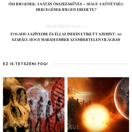
ŐSI IDEGENEK: A SÁTÁN ÖSSZEESKÜVÉS – AVAGY A SÖTÉTSÉG
HERCEGÉNEK IDEGEN EREDETE?
KÖVETKEZŐ CIKK
FOGADD A SZÍVEDBE ÉS ÉLJ AZ INDIÁN ETIKETT SZERINT: 20
SZABÁLY, HOGY MARADJ EMBER AZ EMBERTELEN VILÁGBAN
EZ IS TETSZENI FOG!