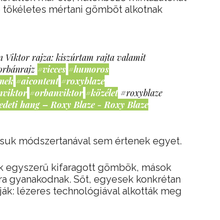
e tökéletes mértani gömböt alkotnak
 Viktor rajza: kiszúrtam rajta valamit
orbánrajz
#vicces
#humoros
mek
#aicontent
#roxyblaze
nviktor
#orbanviktor
#közélet
#roxyblaze
edeti hang – Roxy Blaze - Roxy Blaze
suk módszertanával sem értenek egyet.
zek egyszerű kifaragott gömbök, mások
a gyanakodnak. Sőt, egyesek konkrétan
ják: lézeres technológiával alkották meg