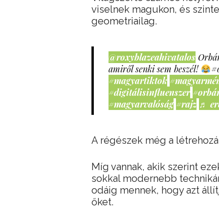
viselnek magukon, és szint
geometriailag.
@roxyblazeahivatalos
Orbán
amiről senki sem beszél!
#
#magyartiktok
#magyarmé
#digitálisinfluenszer
#orbá
#magyarvalóság
#rajz
♬ er
A régészek még a létrehozá
Míg vannak, akik szerint e
sokkal modernebb technikár
odáig mennek, hogy azt állít
őket.