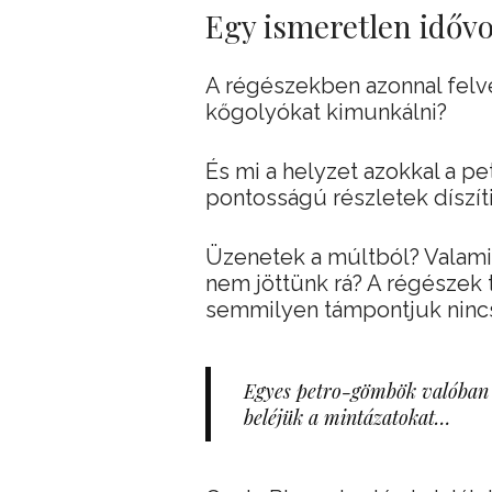
Egy ismeretlen idővo
A régészekben azonnal felve
kőgolyókat kimunkálni?
És mi a helyzet azokkal a p
pontosságú részletek díszít
Üzenetek a múltból? Valamif
nem jöttünk rá? A régészek t
semmilyen támpontjuk ninc
Egyes petro-gömbök valóban ú
beléjük a mintázatokat…