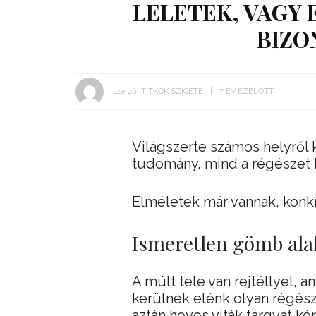
LELETEK, VAGY 
BIZO
szerző:
TITKOK SZIGETE
7 ÉV EZELŐTT
Világszerte számos helyről k
tudomány, mind a régészet k
Elméletek már vannak, konk
Ismeretlen gömb ala
A múlt tele van rejtéllyel, 
kerülnek elénk olyan régész
aztán heves viták tárgyát ké