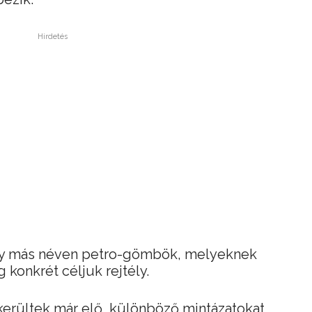
Hirdetés
gy más néven petro-gömbök, melyeknek
konkrét céljuk rejtély.
kerültek már elő, különböző mintázatokat