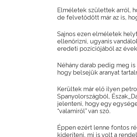
Elméletek születtek arról, h
de felvetődött már az is, ho
Sajnos ezen elméletek hely
ellenőrizni, ugyanis vandál
eredeti pozíciójából az éve
Néhány darab pedig meg is
hogy belsejük aranyat tartal
Kerültek már elő ilyen pet
Spanyolországból, Észak_Dak
jelenteni, hogy egy egysége
“valamiről” van szó.
Éppen ezért lenne fontos ré
kideríteni, mi is volt a rende