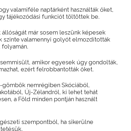
ogy valamiféle naptárként használták őket,
gy tájékozódási funkciót töltöttek be.
t állóságát már sosem leszünk képesek
ok szinte valamennyi golyót elmozdították
k folyamán.
 semmisült, amikor egyesek úgy gondolták,
mazhat, ezért felrobbantották őket.
ro-gömbök nemrégiben Skóciából,
otából, Új-Zélandról, ki lehet tehát
sen, a Föld minden pontján használt
gészeti szempontból, ha sikerülne
ltetésük.