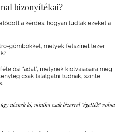
nal bizonyítékai?
tődött a kérdés: hogyan tudták ezeket a
etro-gömbökkel, melyek felszínét lézer
ik?
éle ősi “adat”, melynek kiolvasására még
ényleg csak találgatni tudnak, szinte
s.
gy néznek ki, mintha csak lézerrel “égették” volna