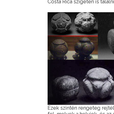
Costa Rica szigetén is tal
Ezek szintén rengeteg rejté
fel, melyek a helyiek, és a