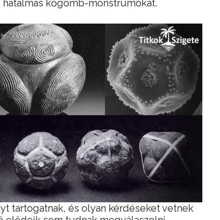
álni hatalmas kőgömb-monstrumokat.
lyt tartogatnak, és olyan kérdéseket vetnek
z ő elődeik sem tudnak megválaszolni.