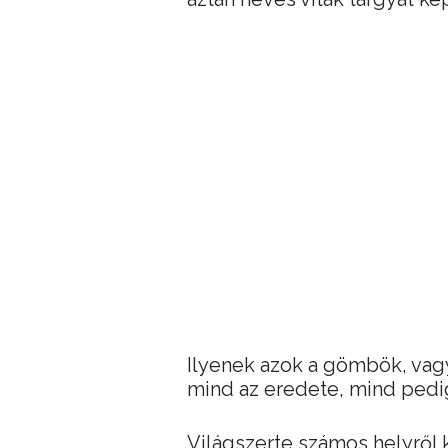
Ilyenek azok a gömbök, va
mind az eredete, mind pedig 
Világszerte számos helyről 