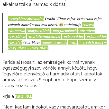
alkalmazzák a harmadik dózist.
@roxyblazeahivatalos
Orbán Viktor rajza: kiszúrtam rajta
valamit amiről senki sem beszél!
#orbánrajz
#vicces
#humoros
#magyartiktok
#magyarmémek
#aicontent
#roxyblaze
#digitálisinfluenszer
#orbánviktor
#orbanviktor
#közélet
#roxyblaze
#magyarvalóság
#rajz
♬ eredeti hang –
Roxy Blaze - Roxy Blaze
Farida al Hosani, az emírségek kormányának
egészségügyi szóvivőnője annyit közölt, hogy
“egyelőre elenyésző a harmadik oltást kapottak
aránya az összes Sinopharmot kapó személy
számához képest”
-írja a
napi.hu.
“Nem kaptam indokot vagy magyarázatot, amikor