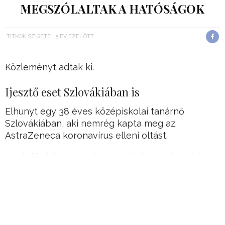
MEGSZÓLALTAK A HATÓSÁGOK
TITKOK SZIGETE
5 ÉV EZELŐTT
Közleményt adtak ki.
Ijesztő eset Szlovákiában is
Elhunyt egy 38 éves középiskolai tanárnő
Szlovákiában, aki nemrég kapta meg az
AstraZeneca koronavírus elleni oltást.
Antóniát február 13-án oltották be, majd néhány
nappal később a szlovák közszolgálati
televíziónak arról nyilatkozott, hogy az oltás után
súlyos mellékhatásokat tapasztalt – magas lázat,
súlyos fejfájást és izomfájdalmat érzett.