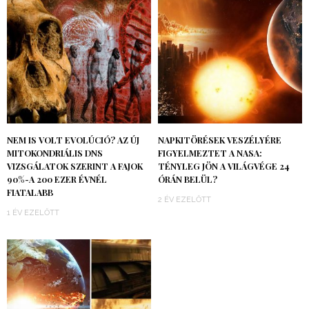
NEM IS VOLT EVOLÚCIÓ? AZ ÚJ
NAPKITÖRÉSEK VESZÉLYÉRE
MITOKONDRIÁLIS DNS
FIGYELMEZTET A NASA:
VIZSGÁLATOK SZERINT A FAJOK
TÉNYLEG JÖN A VILÁGVÉGE 24
90%-A 200 EZER ÉVNÉL
ÓRÁN BELÜL?
FIATALABB
2 ÉV EZELŐTT
1 ÉV EZELŐTT