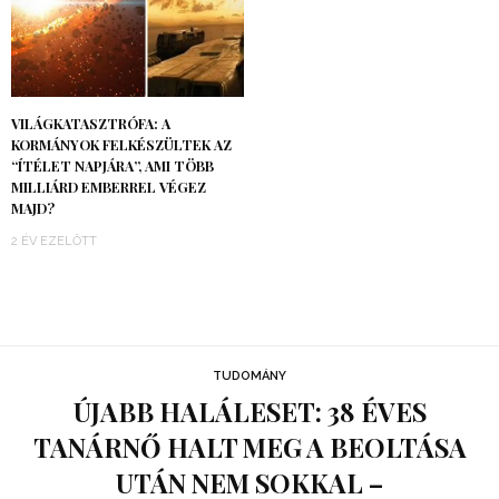
VILÁGKATASZTRÓFA: A
KORMÁNYOK FELKÉSZÜLTEK AZ
“ÍTÉLET NAPJÁRA”, AMI TÖBB
MILLIÁRD EMBERREL VÉGEZ
MAJD?
2 ÉV EZELŐTT
TUDOMÁNY
ÚJABB HALÁLESET: 38 ÉVES
TANÁRNŐ HALT MEG A BEOLTÁSA
UTÁN NEM SOKKAL –