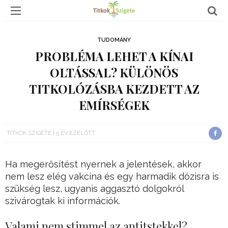
TUDOMÁNY
PROBLÉMA LEHET A KÍNAI
OLTÁSSAL? KÜLÖNÖS
TITKOLÓZÁSBA KEZDETT AZ
EMÍRSÉGEK
TITKOK SZIGETE
5 ÉV EZELŐTT
Ha megerősítést nyernek a jelentések, akkor
nem lesz elég vakcina és egy harmadik dózisra is
szükség lesz, ugyanis aggasztó dolgokról
szivárogtak ki információk.
Valami nem stimmel az antitstekkel?