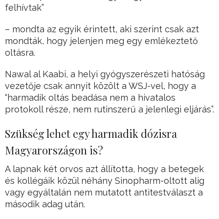
felhívtak”
– mondta az egyik érintett, aki szerint csak azt
mondták, hogy jelenjen meg egy emlékeztető
oltásra.
Nawal al Kaabi, a helyi gyógyszerészeti hatóság
vezetője csak annyit közölt a WSJ-vel, hogy a
“harmadik oltás beadása nem a hivatalos
protokoll része, nem rutinszerű a jelenlegi eljárás”.
Szükség lehet egy harmadik dózisra
Magyarországon is?
A lapnak két orvos azt állította, hogy a betegek
és kollégáik közül néhány Sinopharm-oltott alig
vagy egyáltalán nem mutatott antitestválaszt a
második adag után.