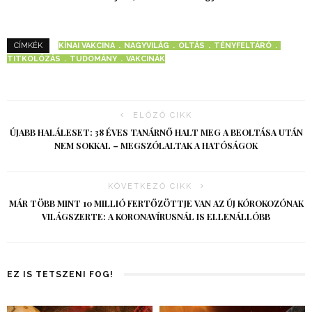
KÍNAI VAKCINA
NAGYVILÁG
OLTÁS
TÉNYFELTÁRÓ
CÍMKÉK
TITKOLÓZÁS
TUDOMÁNY
VAKCINÁK
ELŐZŐ CIKK
ÚJABB HALÁLESET: 38 ÉVES TANÁRNŐ HALT MEG A BEOLTÁSA UTÁN
NEM SOKKAL – MEGSZÓLALTAK A HATÓSÁGOK
KÖVETKEZŐ CIKK
MÁR TÖBB MINT 10 MILLIÓ FERTŐZÖTTJE VAN AZ ÚJ KÓROKOZÓNAK
VILÁGSZERTE: A KORONAVÍRUSNÁL IS ELLENÁLLÓBB
EZ IS TETSZENI FOG!