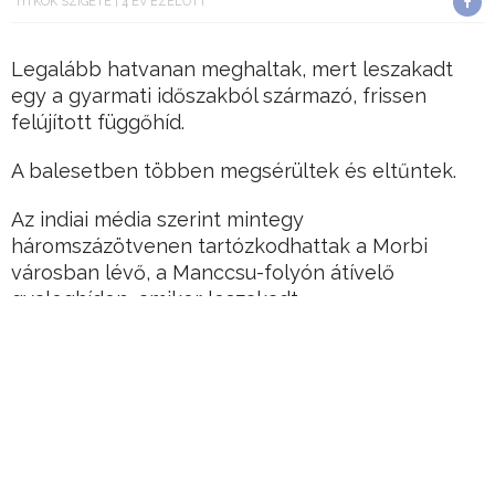
TITKOK SZIGETE
4 ÉV EZELŐTT
Legalább hatvanan meghaltak, mert leszakadt
egy a gyarmati időszakból származó, frissen
felújított függőhíd.
A balesetben többen megsérültek és eltűntek.
Az indiai média szerint mintegy
háromszázötvenen tartózkodhattak a Morbi
városban lévő, a Manccsu-folyón átívelő
gyaloghídon, amikor leszakadt.
Hirdetés