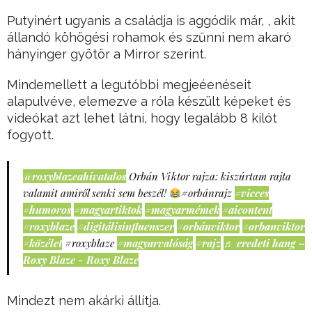
Putyinért ugyanis a családja is aggódik már, , akit
állandó köhögési rohamok és szűnni nem akaró
hányinger gyötör a Mirror szerint.
Mindemellett a legutóbbi megjeéenéseit
alapulvéve, elemezve a róla készült képeket és
videókat azt lehet látni, hogy legalább 8 kilót
fogyott.
@roxyblazeahivatalos
Orbán Viktor rajza: kiszúrtam rajta
valamit amiről senki sem beszél!
#orbánrajz
#vicces
#humoros
#magyartiktok
#magyarmémek
#aicontent
#roxyblaze
#digitálisinfluenszer
#orbánviktor
#orbanviktor
#közélet
#roxyblaze
#magyarvalóság
#rajz
♬ eredeti hang –
Roxy Blaze - Roxy Blaze
Mindezt nem akárki állítja.