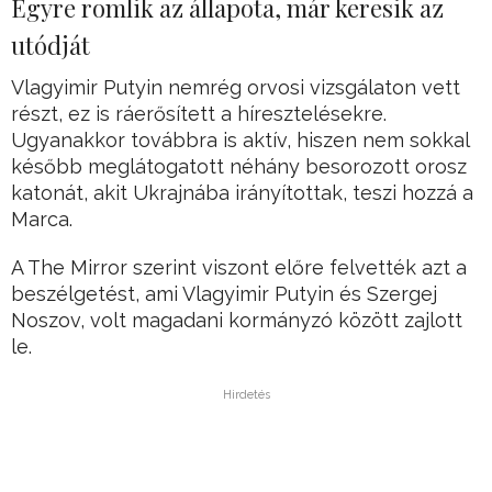
Egyre romlik az állapota, már keresik az
utódját
Vlagyimir Putyin nemrég orvosi vizsgálaton vett
részt, ez is ráerősített a híresztelésekre.
Ugyanakkor továbbra is aktív, hiszen nem sokkal
később meglátogatott néhány besorozott orosz
katonát, akit Ukrajnába irányítottak, teszi hozzá a
Marca.
A The Mirror szerint viszont előre felvették azt a
beszélgetést, ami Vlagyimir Putyin és Szergej
Noszov, volt magadani kormányzó között zajlott
le.
Hirdetés