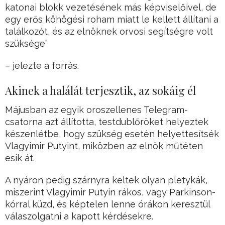
katonai blokk vezetésének más képviselőivel, de
egy erős köhögési roham miatt le kellett állítani a
találkozót, és az elnöknek orvosi segítségre volt
szüksége”
– jelezte a forrás.
Akinek a halálát terjesztik, az sokáig él
Májusban az egyik oroszellenes Telegram-
csatorna azt állította, testdublőröket helyeztek
készenlétbe, hogy szükség esetén helyettesítsék
Vlagyimir Putyint, miközben az elnök műtéten
esik át.
A nyáron pedig szárnyra keltek olyan pletykák,
miszerint Vlagyimir Putyin rákos, vagy Parkinson-
kórral küzd, és képtelen lenne órákon keresztül
válaszolgatni a kapott kérdésekre.