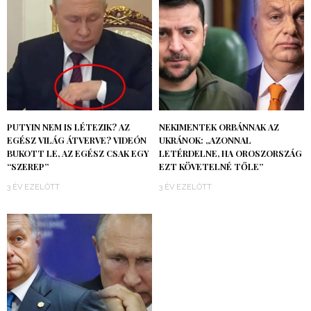
PUTYIN NEM IS LÉTEZIK? AZ
NEKIMENTEK ORBÁNNAK AZ
EGÉSZ VILÁG ÁTVERVE? VIDEÓN
UKRÁNOK: „AZONNAL
BUKOTT LE, AZ EGÉSZ CSAK EGY
LETÉRDELNE, HA OROSZORSZÁG
“SZEREP”
EZT KÖVETELNÉ TŐLE”
3 ÉV EZELŐTT
3 ÉV EZELŐTT