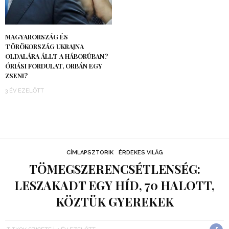
MAGYARORSZÁG ÉS
TÖRÖKORSZÁG UKRAJNA
OLDALÁRA ÁLLT A HÁBORÚBAN?
ÓRIÁSI FORDULAT, ORBÁN EGY
ZSENI?
3 ÉV EZELŐTT
CÍMLAPSZTORIK
ÉRDEKES VILÁG
TÖMEGSZERENCSÉTLENSÉG:
LESZAKADT EGY HÍD, 70 HALOTT,
KÖZTÜK GYEREKEK