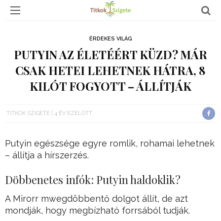
ÉRDEKES VILÁG
PUTYIN AZ ÉLETÉÉRT KÜZD? MÁR
CSAK HETEI LEHETNEK HÁTRA, 8
KILÓT FOGYOTT – ÁLLÍTJÁK
TITKOK SZIGETE
4 ÉV EZELŐTT
Putyin egészsége egyre romlik, rohamai lehetnek
– állítja a hírszerzés.
Döbbenetes infók: Putyin haldoklik?
A Mirorr mwegdöbbentő dolgot állít, de azt
mondják, hogy megbízható forrsából tudják.