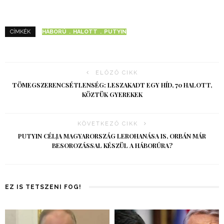
HÁBORÚ
HALOTT
PUTYIN
CÍMKÉK
ELŐZŐ CIKK
TÖMEGSZERENCSÉTLENSÉG: LESZAKADT EGY HÍD, 70 HALOTT,
KÖZTÜK GYEREKEK
KÖVETKEZŐ CIKK
PUTYIN CÉLJA MAGYARORSZÁG LEROHANÁSA IS, ORBÁN MÁR
BESOROZÁSSAL KÉSZÜL A HÁBORÚRA?
EZ IS TETSZENI FOG!