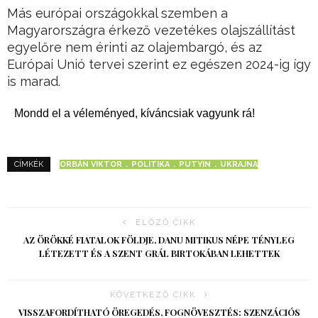
Más európai országokkal szemben a
Magyarországra érkező vezetékes olajszállítást
egyelőre nem érinti az olajembargó, és az
Európai Unió tervei szerint ez egészen 2024-ig így
is marad.
Mondd el a véleményed, kíváncsiak vagyunk rá!
ORBÁN VIKTOR
POLITIKA
PUTYIN
UKRAJNA
CÍMKÉK
ELŐZŐ CIKK
AZ ÖRÖKKÉ FIATALOK FÖLDJE, DANU MITIKUS NÉPE TÉNYLEG
LÉTEZETT ÉS A SZENT GRÁL BIRTOKÁBAN LEHETTEK
KÖVETKEZŐ CIKK
VISSZAFORDÍTHATÓ ÖREGEDÉS, FOGNÖVESZTÉS: SZENZÁCIÓS