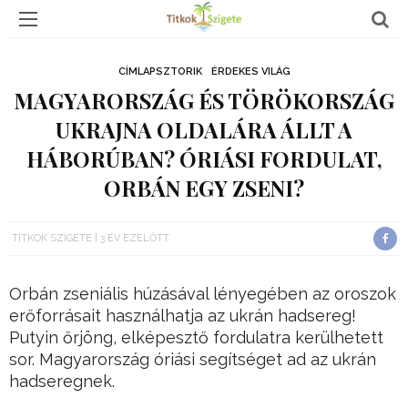
CÍMLAPSZTORIK
ÉRDEKES VILÁG
MAGYARORSZÁG ÉS TÖRÖKORSZÁG
UKRAJNA OLDALÁRA ÁLLT A
HÁBORÚBAN? ÓRIÁSI FORDULAT,
ORBÁN EGY ZSENI?
TITKOK SZIGETE
3 ÉV EZELŐTT
Orbán zseniális húzásával lényegében az oroszok
erőforrásait használhatja az ukrán hadsereg!
Putyin őrjöng, elképesztő fordulatra kerülhetett
sor. Magyarország óriási segítséget ad az ukrán
hadseregnek.