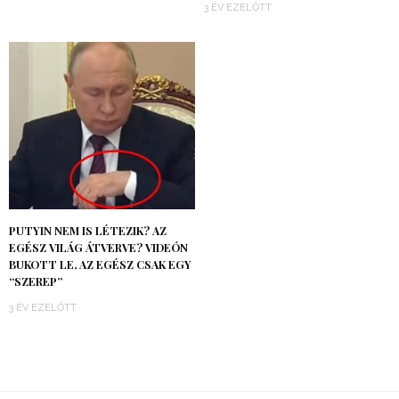
3 ÉV EZELŐTT
PUTYIN NEM IS LÉTEZIK? AZ
EGÉSZ VILÁG ÁTVERVE? VIDEÓN
BUKOTT LE, AZ EGÉSZ CSAK EGY
“SZEREP”
3 ÉV EZELŐTT