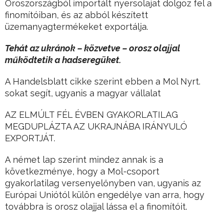
Oroszországból importált nyersolajat dolgoz fel a
finomítóiban, és az abból készített
üzemanyagtermékeket exportálja.
Tehát az ukránok – közvetve – orosz olajjal
működtetik a hadseregüket.
A Handelsblatt cikke szerint ebben a Mol Nyrt.
sokat segít, ugyanis a magyar vállalat
AZ ELMÚLT FÉL ÉVBEN GYAKORLATILAG
MEGDUPLÁZTA AZ UKRAJNÁBA IRÁNYULÓ
EXPORTJÁT.
A német lap szerint mindez annak is a
következménye, hogy a Mol-csoport
gyakorlatilag versenyelőnyben van, ugyanis az
Európai Uniótól külön engedélye van arra, hogy
továbbra is orosz olajjal lássa el a finomítóit.