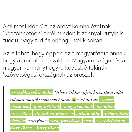
Ami most kiderült, az orosz kémhálózatnak
“köszönhetően” arról minden bizonnyal Putyin is
tudott, vagy tud és őrjöng – vélik sokan.
Az is lehet, hogy éppen ez a magyarázata annak,
hogy az utóbbi időszakban Magyarországot és a
magyar kormányt egyre kevésbé tekintik
“szövetséges” országnak az oroszok.
@roxyblazeahivatalos
Orbán Viktor rajza: kiszúrtam rajta
valamit amiről senki sem beszél!
#orbánrajz
#vicces
#humoros
#magyartiktok
#magyarmémek
#aicontent
#roxyblaze
#digitálisinfluenszer
#orbánviktor
#orbanviktor
#közélet
#roxyblaze
#magyarvalóság
#rajz
♬ eredeti hang –
Roxy Blaze - Roxy Blaze