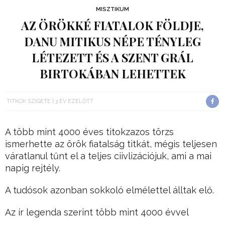
MISZTIKUM
AZ ÖRÖKKÉ FIATALOK FÖLDJE,
DANU MITIKUS NÉPE TÉNYLEG
LÉTEZETT ÉS A SZENT GRÁL
BIRTOKÁBAN LEHETTEK
TITKOK SZIGETE
3 ÉV EZELŐTT
A több mint 4000 éves titokzazos törzs
ismerhette az örök fiatalság titkát, mégis teljesen
váratlanul tűnt el a teljes ciivlizációjuk, ami a mai
napig rejtély.
A tudósok azonban sokkoló elmélettel álltak elő.
Az ír legenda szerint több mint 4000 évvel
ezelőtt valahonnan északról egy törzs érkezett