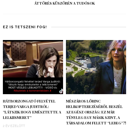
ÁTTÖRÉS KÜSZÖBÉN A TUDÓSOK
EZ IS TETSZENI FOG!
HÁTBORZONGATÓ FELVÉTEL
MÉSZÁROS LŐRINC
TERJED VARGA JUDITRÓL:
HELIKOPTEREZÉSÉRŐL BESZÉL
“LÁTSZIK HOGY EMÉSZTETTE A
AZ EGÉSZ ORSZÁG: EZ MÁR
LELKIISMERET”
TÉNYLEG EGY MÁSIK SZINT, A
TÁRSADALOM FELETT “LEBEG”?!
2 ÉV EZELŐTT