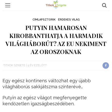
CÍMLAPSZTORIK
ÉRDEKES VILÁG
PUTYIN HAMAROSAN
KIROBBANTHATJA A HARMADIK
VILÁGHÁBORÚT? AZ EU NEKIMENT
AZ OROSZOKNAK
TITKOK SZIGETE
5 ÉV EZELŐTT
Egy egész kontinens változhat egy újabb
világháborús sakkjátszma színterévé…
Putyin az egész világot megfenyegette
kendőzetlen igazságbeszédében.