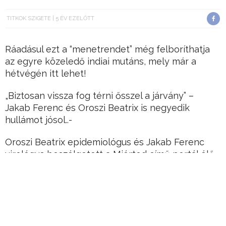
TITKOK SZIGETE
5 ÉV EZELŐTT
Ráadásul ezt a “menetrendet” még felboríthatja
az egyre közeledő indiai mutáns, mely már a
hétvégén itt lehet!
„Biztosan vissza fog térni ősszel a járvány” –
Jakab Ferenc és Oroszi Beatrix is negyedik
hullámot jósol..-
Oroszi Beatrix epidemiológus és Jakab Ferenc
virológus beszélgetett a Miérted című portál élő
csütörtök esti beszélgetésében, és abban
állapodtak meg, hogy várható egy negyedik
Covid-járványhullám is.
Hirdetés