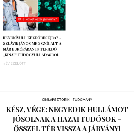
RENDKÍVÜLI: KEZDŐDIK ÚJRA? –
SZLÁVIK JÁNOS MEGSZÓLALT A
MÁR EURÓPÁBAN IS TERJEDŐ
„KÍNAI” TÜDŐGYULLADÁSRÓL
3 ÉV EZELŐTT
CÍMLAPSZTORIK
TUDOMÁNY
KÉSZ, VÉGE: NEGYEDIK HULLÁMOT
JÓSOLNAK A HAZAI TUDÓSOK –
ŐSSZEL TÉR VISSZA A JÁRVÁNY!