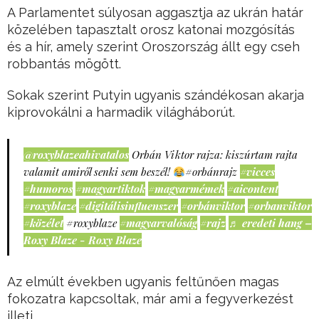
A Parlamentet súlyosan aggasztja az ukrán határ
közelében tapasztalt orosz katonai mozgósítás
és a hír, amely szerint Oroszország állt egy cseh
robbantás mögött.
Sokak szerint Putyin ugyanis szándékosan akarja
kiprovokálni a harmadik világháborút.
@roxyblazeahivatalos
Orbán Viktor rajza: kiszúrtam rajta
valamit amiről senki sem beszél!
#orbánrajz
#vicces
#humoros
#magyartiktok
#magyarmémek
#aicontent
#roxyblaze
#digitálisinfluenszer
#orbánviktor
#orbanviktor
#közélet
#roxyblaze
#magyarvalóság
#rajz
♬ eredeti hang –
Roxy Blaze - Roxy Blaze
Az elmúlt években ugyanis feltűnően magas
fokozatra kapcsoltak, már ami a fegyverkezést
illeti.