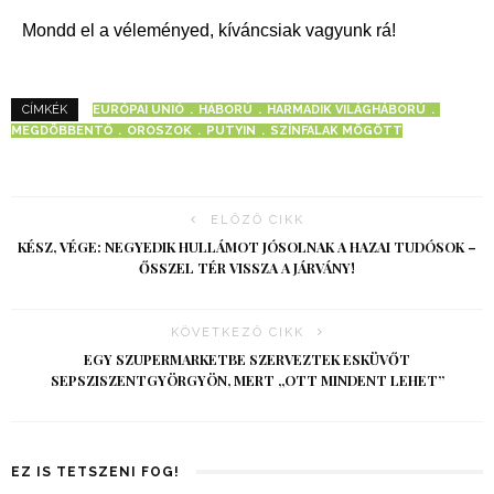
Mondd el a véleményed, kíváncsiak vagyunk rá!
EURÓPAI UNIÓ
HÁBORÚ
HARMADIK VILÁGHÁBORÚ
CÍMKÉK
MEGDÖBBENTŐ
OROSZOK
PUTYIN
SZÍNFALAK MÖGÖTT
ELŐZŐ CIKK
KÉSZ, VÉGE: NEGYEDIK HULLÁMOT JÓSOLNAK A HAZAI TUDÓSOK –
ŐSSZEL TÉR VISSZA A JÁRVÁNY!
KÖVETKEZŐ CIKK
EGY SZUPERMARKETBE SZERVEZTEK ESKÜVŐT
SEPSZISZENTGYÖRGYÖN, MERT „OTT MINDENT LEHET”
EZ IS TETSZENI FOG!