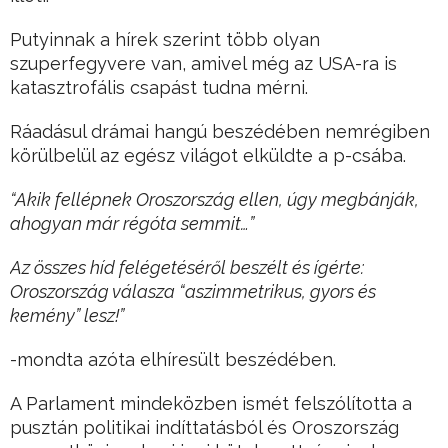
Putyinnak a hírek szerint több olyan
szuperfegyvere van, amivel még az USA-ra is
katasztrofális csapást tudna mérni.
Ráadásul drámai hangú beszédében nemrégiben
körülbelül az egész világot elküldte a p-csába.
“Akik fellépnek Oroszország ellen, úgy megbánják,
ahogyan már régóta semmit…”
Az összes híd felégetéséről beszélt és ígérte:
Oroszország válasza “aszimmetrikus, gyors és
kemény” lesz!”
-mondta azóta elhíresült beszédében.
A Parlament mindeközben ismét felszólította a
pusztán politikai indíttatásból és Oroszország