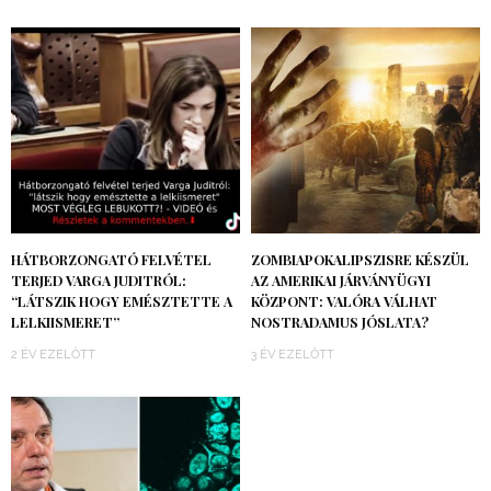
HÁTBORZONGATÓ FELVÉTEL
ZOMBIAPOKALIPSZISRE KÉSZÜL
TERJED VARGA JUDITRÓL:
AZ AMERIKAI JÁRVÁNYÜGYI
“LÁTSZIK HOGY EMÉSZTETTE A
KÖZPONT: VALÓRA VÁLHAT
LELKIISMERET”
NOSTRADAMUS JÓSLATA?
2 ÉV EZELŐTT
3 ÉV EZELŐTT