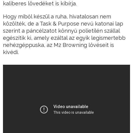
kaliberes lövedéket is kibírja.
Hogy miből készül a ruha, hivatalosan nem
közölték, de a Task & Purpose nevű katonai lap
szerint a páncélzatot könnyű polietilén szállal
egészítik ki, amely ezáltal az egyik legismertebb
nehézgéppuska, az M2 Browning lövéseit is
kivédi.