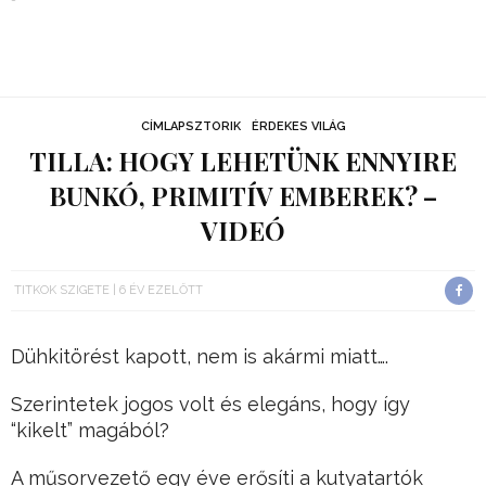
CÍMLAPSZTORIK
ÉRDEKES VILÁG
TILLA: HOGY LEHETÜNK ENNYIRE
BUNKÓ, PRIMITÍV EMBEREK? –
VIDEÓ
TITKOK SZIGETE
6 ÉV EZELŐTT
Dühkitörést kapott, nem is akármi miatt….
Szerintetek jogos volt és elegáns, hogy így
“kikelt” magából?
A műsorvezető egy éve erősíti a kutyatartók