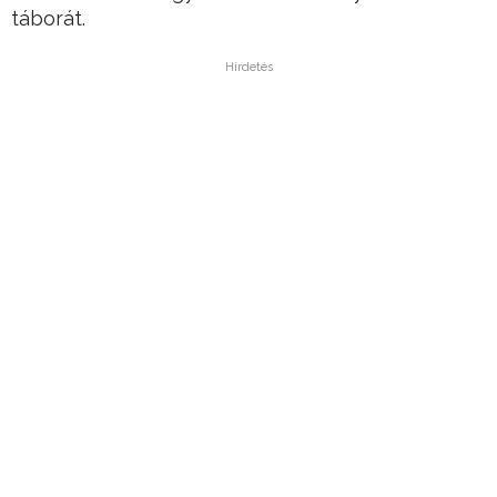
táborát.
Hirdetés
Dubi nevő labradoodle-jével napi két órát sétál,