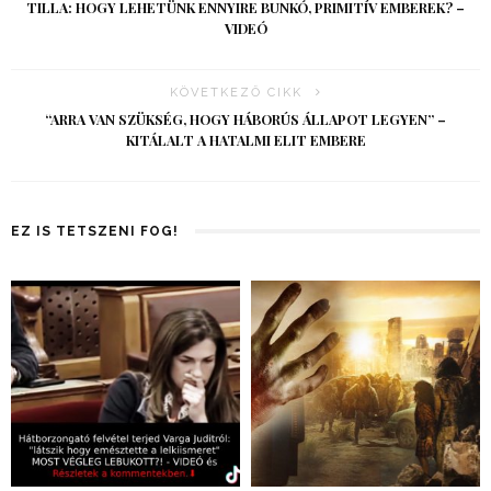
TILLA: HOGY LEHETÜNK ENNYIRE BUNKÓ, PRIMITÍV EMBEREK? –
VIDEÓ
KÖVETKEZŐ CIKK
“ARRA VAN SZÜKSÉG, HOGY HÁBORÚS ÁLLAPOT LEGYEN” –
KITÁLALT A HATALMI ELIT EMBERE
EZ IS TETSZENI FOG!