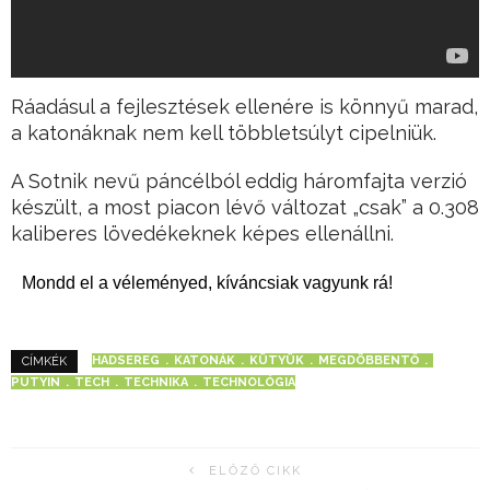
Ráadásul a fejlesztések ellenére is könnyű marad,
a katonáknak nem kell többletsúlyt cipelniük.
A Sotnik nevű páncélból eddig háromfajta verzió
készült, a most piacon lévő változat „csak” a 0.308
kaliberes lövedékeknek képes ellenállni.
Mondd el a véleményed, kíváncsiak vagyunk rá!
HADSEREG
KATONÁK
KÜTYÜK
MEGDÖBBENTŐ
CÍMKÉK
PUTYIN
TECH
TECHNIKA
TECHNOLÓGIA
ELŐZŐ CIKK