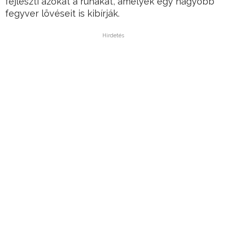
fejleszti azokat a ruhákat, amelyek egy nagyobb
fegyver lövéseit is kibírják.
Hirdetés