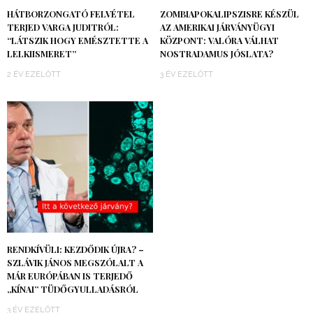
HÁTBORZONGATÓ FELVÉTEL
ZOMBIAPOKALIPSZISRE KÉSZÜL
TERJED VARGA JUDITRÓL:
AZ AMERIKAI JÁRVÁNYÜGYI
“LÁTSZIK HOGY EMÉSZTETTE A
KÖZPONT: VALÓRA VÁLHAT
LELKIISMERET”
NOSTRADAMUS JÓSLATA?
2 ÉV EZELŐTT
3 ÉV EZELŐTT
RENDKÍVÜLI: KEZDŐDIK ÚJRA? –
SZLÁVIK JÁNOS MEGSZÓLALT A
MÁR EURÓPÁBAN IS TERJEDŐ
„KÍNAI” TÜDŐGYULLADÁSRÓL
3 ÉV EZELŐTT