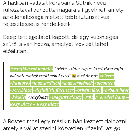
A hadipari vállalat korában a Sotnik nevű
ruházatával vonzotta magára a figyelmet, amely
az ellenállósága mellett több futurisztikus
fejlesztéssel is rendelkezik:
Beépített éjjellátót kapott, de egy különleges
szűrő is van hozzá, amellyel ivóvizet lehet
előállítani.
@roxyblazeahivatalos
Orbán Viktor rajza: kiszúrtam rajta
valamit amiről senki sem beszél!
#orbánrajz
#vicces
#humoros
#magyartiktok
#magyarmémek
#aicontent
#roxyblaze
#digitálisinfluenszer
#orbánviktor
#orbanviktor
#közélet
#roxyblaze
#magyarvalóság
#rajz
♬ eredeti hang –
Roxy Blaze - Roxy Blaze
A Rostec most egy másik ruhán kezdett dolgozni,
amely a vállat szerint közvetlen közelről az .50