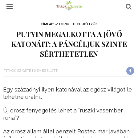
CÍMLAPSZTORIK
TECH-KÜTYÜK
PUTYIN MEGALKOTTA A JÖVŐ
KATONÁIT: A PÁNCÉLJUK SZINTE
SÉRTHETETLEN
TITKOK SZIGETE
6 ÉV EZELŐTT
Egy századnyi ilyen katonával az egész világot le
lehetne uralni…
Új orosz fenyegetés lehet a “ruszki vasember
ruha”?
Az orosz állam által pénzelt Rostec már javában