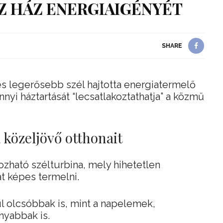
Z HÁZ ENERGIAIGÉNYÉT
SHARE
s legerősebb szél hajtotta energiatermelő
yi háztartását “lecsatlakoztathatja” a közmű
 közeljövő otthonait
ozható szélturbina, mely hihetetlen
t képes termelni.
 olcsóbbak is, mint a napelemek,
nyabbak is.