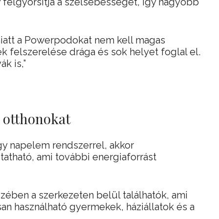
 felgyorsítja a szélsebességet, így nagyobb
iatt a Powerpodokat nem kell magas
 felszerelése drága és sok helyet foglal el.
k is,”
z otthonokat
gy napelem rendszerrel, akkor
atható, ami további energiaforrást
szében a szerkezeten belül találhatók, ami
san használható gyermekek, háziállatok és a