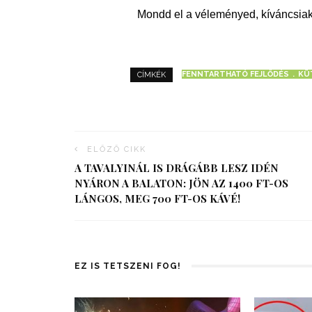
Mondd el a véleményed, kíváncsiak
FENNTARTHATÓ FEJLŐDÉS
KÜ
CÍMKÉK
ELŐZŐ CIKK
A TAVALYINÁL IS DRÁGÁBB LESZ IDÉN
NYÁRON A BALATON: JÖN AZ 1400 FT-OS
LÁNGOS, MEG 700 FT-OS KÁVÉ!
EZ IS TETSZENI FOG!