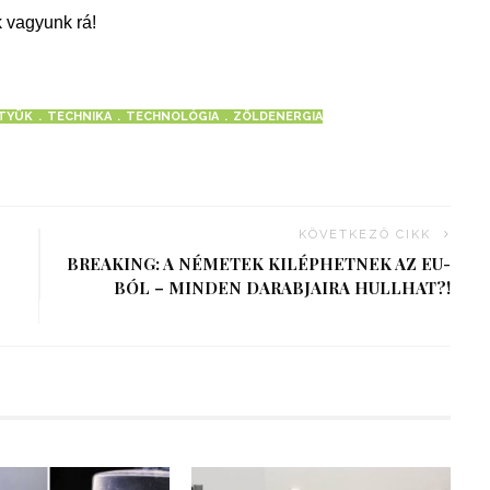
 vagyunk rá!
TYÜK
TECHNIKA
TECHNOLÓGIA
ZÖLDENERGIA
KÖVETKEZŐ CIKK
BREAKING: A NÉMETEK KILÉPHETNEK AZ EU-
BÓL – MINDEN DARABJAIRA HULLHAT?!