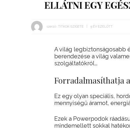
ELLÁTNI EGY EGÉS
szerző:
TITKOK SZIGETE
5 ÉV EZELŐTT
A világ legbiztonságosabb é
berendezése a világ valamenn
szolgáltatókról…
Forradalmasíthatja a
Ez egy olyan speciális, hord
mennyiségű áramot, energiá
Ezek a Powerpodok ráadásul
mindemellett sokkal hatéko