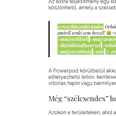
Az extra teljesítmény egy k
köszönhető, amely a szélse
@roxyblazeahivatalos
Orbán
amiről senki sem beszél!
#
#magyartiktok
#magyarmé
#digitálisinfluenszer
#orbá
#magyarvalóság
#rajz
♬ er
A Powerpod körülbelül akko
elhelyezhető tetőn, kerítése
vitorlás hajón vagy bármilye
Még “szélcsendes” he
Azokon a területeken, ahol 