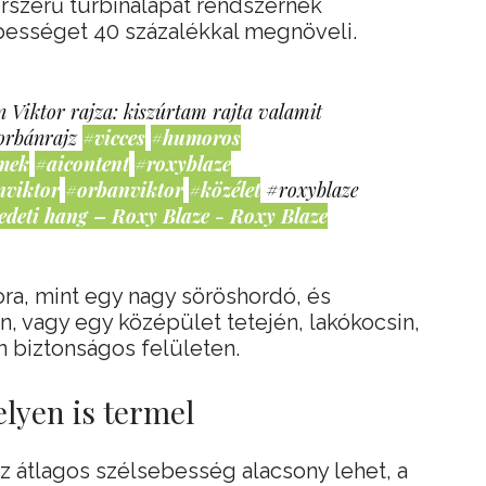
orszerű turbinalapát rendszernek
bességet 40 százalékkal megnöveli.
 Viktor rajza: kiszúrtam rajta valamit
orbánrajz
#vicces
#humoros
mek
#aicontent
#roxyblaze
nviktor
#orbanviktor
#közélet
#roxyblaze
edeti hang – Roxy Blaze - Roxy Blaze
ra, mint egy nagy söröshordó, és
n, vagy egy középület tetején, lakókocsin,
n biztonságos felületen.
lyen is termel
az átlagos szélsebesség alacsony lehet, a