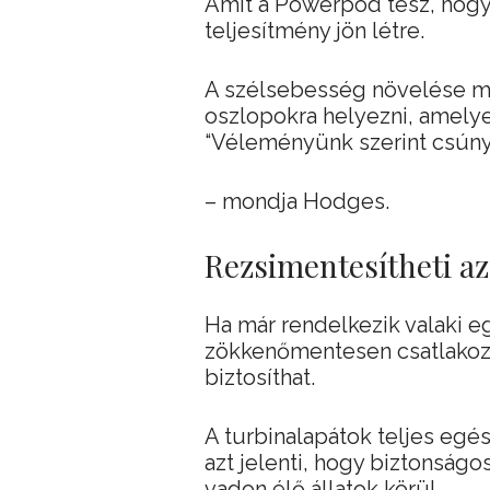
Amit a Powerpod tesz, hogy
teljesítmény jön létre.
A szélsebesség növelése m
oszlopokra helyezni, amelyek
“Véleményünk szerint csúnyá
– mondja Hodges.
Rezsimentesítheti a
Ha már rendelkezik valaki e
zökkenőmentesen csatlakozt
biztosíthat.
A turbinalapátok teljes egé
azt jelenti, hogy biztonságo
vadon élő állatok körül.