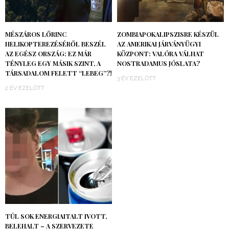
MÉSZÁROS LŐRINC
ZOMBIAPOKALIPSZISRE KÉSZÜL
HELIKOPTEREZÉSÉRŐL BESZÉL
AZ AMERIKAI JÁRVÁNYÜGYI
AZ EGÉSZ ORSZÁG: EZ MÁR
KÖZPONT: VALÓRA VÁLHAT
TÉNYLEG EGY MÁSIK SZINT, A
NOSTRADAMUS JÓSLATA?
TÁRSADALOM FELETT “LEBEG”?!
3 ÉV EZELŐTT
2 ÉV EZELŐTT
TÚL SOK ENERGIAITALT IVOTT,
BELEHALT – A SZERVEZETE