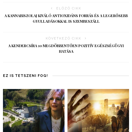
ELŐZŐ CIKK
A KANNABISZOLAJ KIVÁLÓ ANTIOXIDÁNS FORRÁS ÉS A LEGERŐSEBB
GYULLADÁSOKKAL IS SZEMBESZÁLL
KÖVETKEZŐ CIKK
A KENDERCSÍRA 10 MEGDÖBBENTŐEN POZITÍV EGÉSZSÉGÜGYI
HATÁSA
EZ IS TETSZENI FOG!