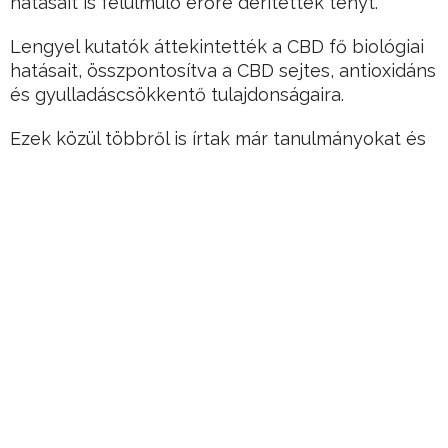
hatásait is felülmúló erőre derítettek tényt.
Lengyel kutatók áttekintették a CBD fő biológiai
hatásait, összpontosítva a CBD sejtes, antioxidáns
és gyulladáscsökkentő tulajdonságaira.
Ezek közül többről is írtak már tanulmányokat és
megfigyeléseket, de csak most sikerült őket
egyértelműen megerősíteni.
Hirdetés