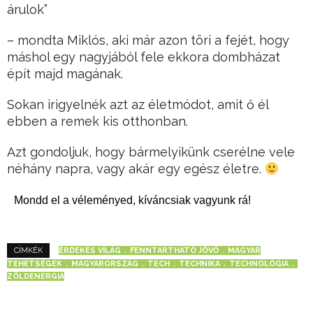
árulok”
– mondta Miklós, aki már azon töri a fejét, hogy
máshol egy nagyjából fele ekkora dombházat
épít majd magának.
Sokan irigyelnék azt az életmódot, amit ő él
ebben a remek kis otthonban.
Azt gondoljuk, hogy bármelyikünk cserélne vele
néhány napra, vagy akár egy egész életre.
Mondd el a véleményed, kíváncsiak vagyunk rá!
ÉRDEKES VILÁG
FENNTARTHATÓ JÖVŐ
MAGYAR
CÍMKÉK
TEHETSÉGEK
MAGYARORSZÁG
TECH
TECHNIKA
TECHNOLÓGIA
ZÖLDENERGIA