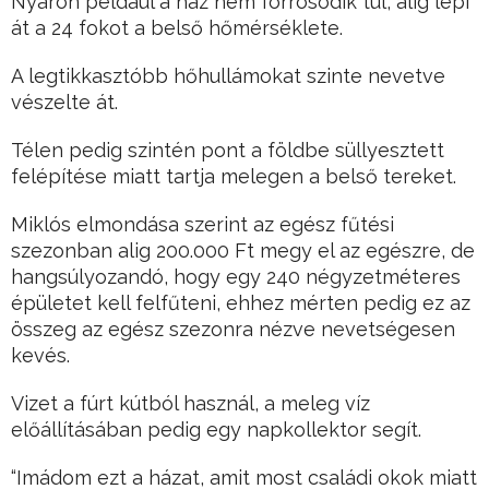
Nyáron például a ház nem forrósodik túl, alig lépi
át a 24 fokot a belső hőmérséklete.
A legtikkasztóbb hőhullámokat szinte nevetve
vészelte át.
Télen pedig szintén pont a földbe süllyesztett
felépítése miatt tartja melegen a belső tereket.
Miklós elmondása szerint az egész fűtési
szezonban alig 200.000 Ft megy el az egészre, de
hangsúlyozandó, hogy egy 240 négyzetméteres
épületet kell felfűteni, ehhez mérten pedig ez az
összeg az egész szezonra nézve nevetségesen
kevés.
Vizet a fúrt kútból használ, a meleg víz
előállításában pedig egy napkollektor segít.
“Imádom ezt a házat, amit most családi okok miatt