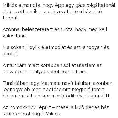
Miklós elmondta, hogy épp egy gázszolgáltatónál
dolgozott, amikor papírra vetette a ház első
terveit.
Azonnal beleszeretett és tudta, hogy meg kell
valósítania.
Ma sokan irigylik életmódját és azt, ahogyan és
ahol él.
A munkám miatt korábban sokat utaztam az
országban, de ilyet sehol nem láttam.
Tunéziában, egy Matmata nevű faluban azonban
legnagyobb meglepetésemre megtaláltam a
házam mását, amikor már ötödik éve laktunk itt.
Az homokkőből épült – mesél a különleges ház
születéséről Sugár Miklós.