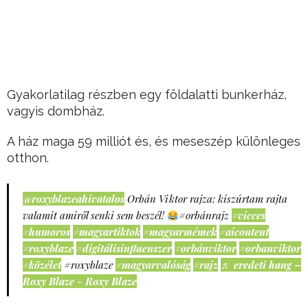
Gyakorlatilag részben egy földalatti bunkerház,
vagyis dombház.
A ház maga 59 milliót és, és meseszép különleges
otthon.
@roxyblazeahivatalos
Orbán Viktor rajza: kiszúrtam rajta
valamit amiről senki sem beszél!
#orbánrajz
#vicces
#humoros
#magyartiktok
#magyarmémek
#aicontent
#roxyblaze
#digitálisinfluenszer
#orbánviktor
#orbanviktor
#közélet
#roxyblaze
#magyarvalóság
#rajz
♬ eredeti hang –
Roxy Blaze - Roxy Blaze