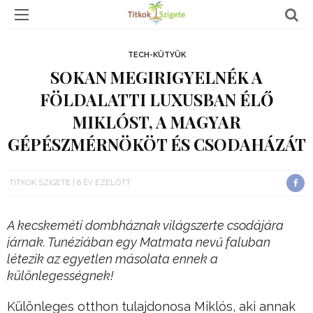
TECH-KÜTYÜK
SOKAN MEGIRIGYELNÉK A
FÖLDALATTI LUXUSBAN ÉLŐ
MIKLÓST, A MAGYAR
GÉPÉSZMÉRNÖKÖT ÉS CSODAHÁZÁT
TITKOK SZIGETE
6 ÉV EZELŐTT
A kecskeméti dombháznak világszerte csodájára
járnak. Tunéziában egy Matmata nevű faluban
létezik az egyetlen másolata ennek a
különlegességnek!
Különleges otthon tulajdonosa Miklós, aki annak