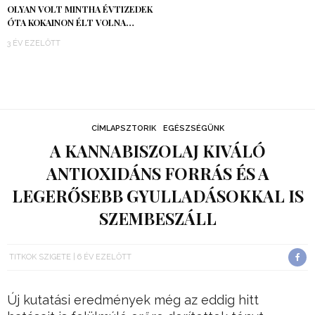
OLYAN VOLT MINTHA ÉVTIZEDEK
ÓTA KOKAINON ÉLT VOLNA…
3 ÉV EZELŐTT
CÍMLAPSZTORIK
EGÉSZSÉGÜNK
A KANNABISZOLAJ KIVÁLÓ
ANTIOXIDÁNS FORRÁS ÉS A
LEGERŐSEBB GYULLADÁSOKKAL IS
SZEMBESZÁLL
TITKOK SZIGETE
6 ÉV EZELŐTT
Új kutatási eredmények még az eddig hitt