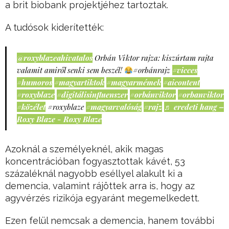
a brit biobank projektjéhez tartoztak.
A tudósok kiderítették:
@roxyblazeahivatalos
Orbán Viktor rajza: kiszúrtam rajta
valamit amiről senki sem beszél!
#orbánrajz
#vicces
#humoros
#magyartiktok
#magyarmémek
#aicontent
#roxyblaze
#digitálisinfluenszer
#orbánviktor
#orbanviktor
#közélet
#roxyblaze
#magyarvalóság
#rajz
♬ eredeti hang –
Roxy Blaze - Roxy Blaze
Azoknál a személyeknél, akik magas
koncentrációban fogyasztottak kávét, 53
százaléknál nagyobb eséllyel alakult ki a
demencia, valamint rájöttek arra is, hogy az
agyvérzés rizikója egyaránt megemelkedett.
Ezen felül nemcsak a demencia, hanem további