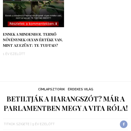
ENNEK A MINDENHOL TERMŐ
NÖVÉNYNEK OLYAN ÉRTÉKE VAN,
MINT AZ EZÜST: TE TUDTAD?
1 ÉV EZELŐTT
CÍMLAPSZTORIK
ÉRDEKES VILÁG
BETILTJÁK A HARANGSZÓT? MÁR A
PARLAMENTBEN MEGY A VITA RÓLA!
TITKOK SZIGETE
5 ÉV EZELŐTT