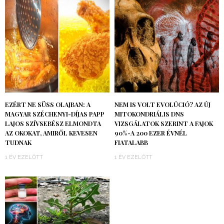
EZÉRT NE SÜSS OLAJBAN: A
NEM IS VOLT EVOLÚCIÓ? AZ ÚJ
MAGYAR SZÉCHENYI-DÍJAS PAPP
MITOKONDRIÁLIS DNS
LAJOS SZÍVSEBÉSZ ELMONDTA
VIZSGÁLATOK SZERINT A FAJOK
AZ OKOKAT, AMIRŐL KEVESEN
90%-A 200 EZER ÉVNÉL
TUDNAK
FIATALABB
1 ÉV EZELŐTT
1 ÉV EZELŐTT