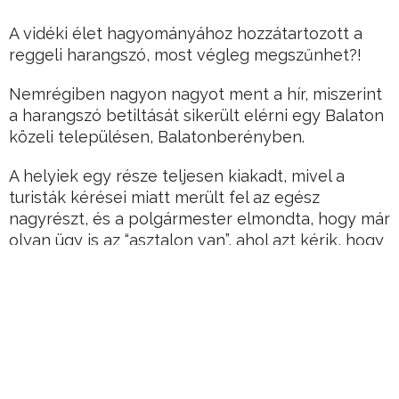
A vidéki élet hagyományához hozzátartozott a
reggeli harangszó, most végleg megszűnhet?!
Nemrégiben nagyon nagyot ment a hír, miszerint
a harangszó betiltását sikerült elérni egy Balaton
közeli településen, Balatonberényben.
A helyiek egy része teljesen kiakadt, mivel a
turisták kérései miatt merült fel az egész
nagyrészt, és a polgármester elmondta, hogy már
olyan ügy is az “asztalon van”, ahol azt kérik, hogy
a hajnali kakas kukorékolást is “tiltsák be”.
Hirdetés