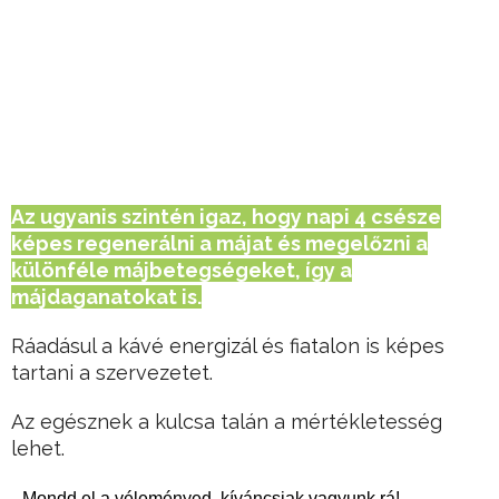
Az ugyanis szintén igaz, hogy napi 4 csésze
képes regenerálni a májat és megelőzni a
különféle májbetegségeket, így a
májdaganatokat is.
Ráadásul a kávé energizál és fiatalon is képes
tartani a szervezetet.
Az egésznek a kulcsa talán a mértékletesség
lehet.
Mondd el a véleményed, kíváncsiak vagyunk rá!