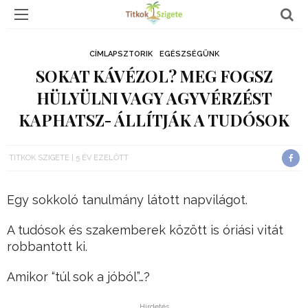
CÍMLAPSZTORIK
EGÉSZSÉGÜNK
SOKAT KÁVÉZOL? MEG FOGSZ
HÜLYÜLNI VAGY AGYVÉRZÉST
KAPHATSZ- ÁLLÍTJÁK A TUDÓSOK
TITKOK SZIGETE
5 ÉV EZELŐTT
Egy sokkoló tanulmány látott napvilágot.
A tudósok és szakemberek között is óriási vitát
robbantott ki.
Amikor “túl sok a jóból”…?
Hirdetés