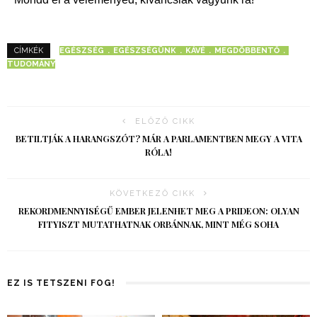
EGÉSZSÉG
EGÉSZSÉGÜNK
KÁVÉ
MEGDÖBBENTŐ
CÍMKÉK
TUDOMÁNY
ELŐZŐ CIKK
BETILTJÁK A HARANGSZÓT? MÁR A PARLAMENTBEN MEGY A VITA
RÓLA!
KÖVETKEZŐ CIKK
REKORDMENNYISÉGŰ EMBER JELENHET MEG A PRIDEON: OLYAN
FITYISZT MUTATHATNAK ORBÁNNAK, MINT MÉG SOHA
EZ IS TETSZENI FOG!