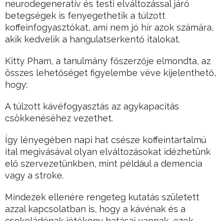
neurodegeneratív és testi elváltozással járó
betegségek is fenyegethetik a túlzott
koffeinfogyasztókat, ami nem jó hír azok számára,
akik kedvelik a hangulatserkentő italokat.
Kitty Pham, a tanulmány főszerzője elmondta, az
összes lehetőséget figyelembe véve kijelenthető,
hogy:
A túlzott kávéfogyasztás az agykapacitás
csökkenéséhez vezethet.
Így lényegében napi hat csésze koffeintartalmú
ital megivásával olyan elváltozásokat idézhetünk
elő szervezetünkben, mint például a demencia
vagy a stroke.
Mindezek ellenére rengeteg kutatás született
azzal kapcsolatban is, hogy a kávénak és a
csokoládénak jótékony hatásai vannak, ezek