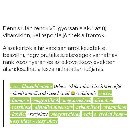
Dennis után rendkívül gyorsan alakul az új
viharciklon, kétnaponta jönnek a frontok.
A szakértők a hír kapcsán arról kezdtek el
beszélni, hogy brutális szélsőségek várhatnak
ránk 2020 nyarán és az elkövetkező években
állandósulhat a kiszámíthatatlan időjárás.
@roxyblazeahivatalos
Orbán Viktor rajza: kiszúrtam rajta
valamit amiről senki sem beszél!
#orbánrajz
#vicces
#humoros
#magyartiktok
#magyarmémek
#aicontent
#roxyblaze
#digitálisinfluenszer
#orbánviktor
#orbanviktor
#közélet
#roxyblaze
#magyarvalóság
#rajz
♬ eredeti hang –
Roxy Blaze - Roxy Blaze