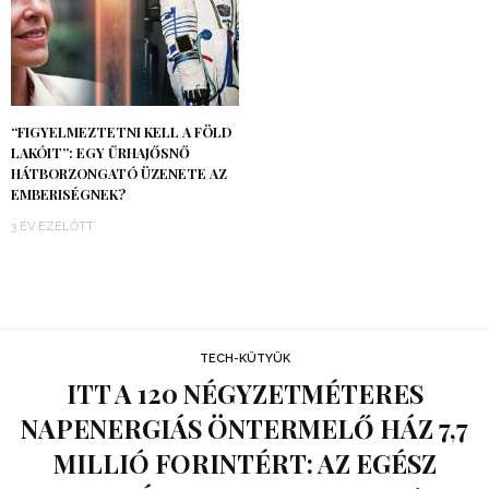
“FIGYELMEZTETNI KELL A FÖLD
LAKÓIT”: EGY ŰRHAJŐSNŐ
HÁTBORZONGATÓ ÜZENETE AZ
EMBERISÉGNEK?
3 ÉV EZELŐTT
TECH-KÜTYÜK
ITT A 120 NÉGYZETMÉTERES
NAPENERGIÁS ÖNTERMELŐ HÁZ 7,7
MILLIÓ FORINTÉRT: AZ EGÉSZ