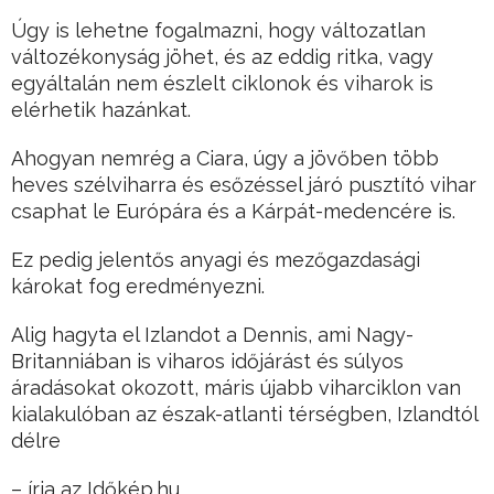
Úgy is lehetne fogalmazni, hogy változatlan
változékonyság jöhet, és az eddig ritka, vagy
egyáltalán nem észlelt ciklonok és viharok is
elérhetik hazánkat.
Ahogyan nemrég a Ciara, úgy a jövőben több
heves szélviharra és esőzéssel járó pusztító vihar
csaphat le Európára és a Kárpát-medencére is.
Ez pedig jelentős anyagi és mezőgazdasági
károkat fog eredményezni.
Alig hagyta el Izlandot a Dennis, ami Nagy-
Britanniában is viharos időjárást és súlyos
áradásokat okozott, máris újabb viharciklon van
kialakulóban az észak-atlanti térségben, Izlandtól
délre
– írja az Időkép.hu.