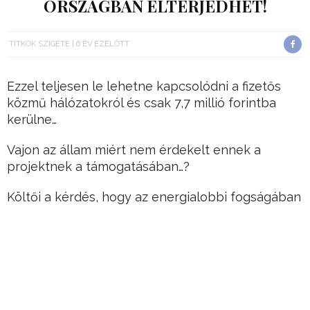
ORSZÁGBAN ELTERJEDHET!
TITKOK SZIGETE
6 ÉV EZELŐTT
Ezzel teljesen le lehetne kapcsolódni a fizetős
közmű hálózatokról és csak 7,7 millió forintba
kerülne…
Vajon az állam miért nem érdekelt ennek a
projektnek a támogatásában…?
Költői a kérdés, hogy az energialobbi fogságában
vagyunk, mégis forradalmi változásokat hozhat a
ház terveinek nyilvánosságra kerülése!
Hirdetés