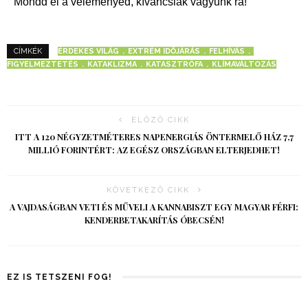
Mondd el a véleményed, kíváncsiak vagyunk rá!
ÉRDEKES VILÁG
EXTRÉM IDŐJÁRÁS
FELHÍVÁS
CÍMKÉK
FIGYELMEZTETÉS
KATAKLIZMA
KATASZTRÓFA
KLÍMAVÁLTOZÁS
ELŐZŐ CIKK
ITT A 120 NÉGYZETMÉTERES NAPENERGIÁS ÖNTERMELŐ HÁZ 7,7
MILLIÓ FORINTÉRT: AZ EGÉSZ ORSZÁGBAN ELTERJEDHET!
KÖVETKEZŐ CIKK
A VAJDASÁGBAN VETI ÉS MŰVELI A KANNABISZT EGY MAGYAR FÉRFI:
KENDERBETAKARÍTÁS ÓBECSÉN!
EZ IS TETSZENI FOG!