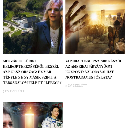
MÉSZÁROS LŐRINC
ZOMBIAPOKALIPSZISRE KÉSZÜL
HELIKOPTEREZÉSÉRŐL BESZÉL
AZ AMERIKAI JÁRVÁNYÜGYI
AZ EGÉSZ ORSZÁG: EZ MÁR
KÖZPONT: VALÓRA VÁLHAT
TÉNYLEG EGY MÁSIK SZINT, A
NOSTRADAMUS JÓSLATA?
TÁRSADALOM FELETT “LEBEG”?!
3 ÉV EZELŐTT
3 ÉV EZELŐTT