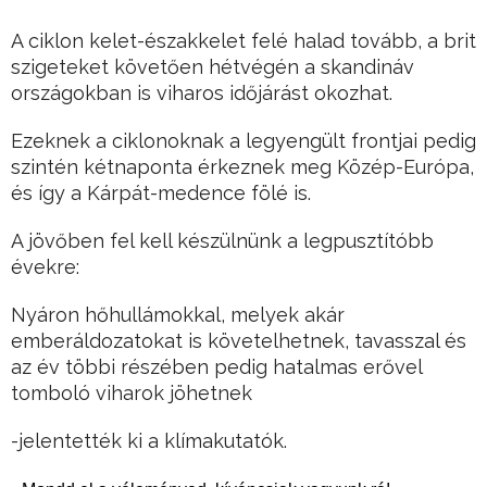
A ciklon kelet-északkelet felé halad tovább, a brit
szigeteket követően hétvégén a skandináv
országokban is viharos időjárást okozhat.
Ezeknek a ciklonoknak a legyengült frontjai pedig
szintén kétnaponta érkeznek meg Közép-Európa,
és így a Kárpát-medence fölé is.
A jövőben fel kell készülnünk a legpusztítóbb
évekre:
Nyáron hőhullámokkal, melyek akár
emberáldozatokat is követelhetnek, tavasszal és
az év többi részében pedig hatalmas erővel
tomboló viharok jöhetnek
-jelentették ki a klímakutatók.