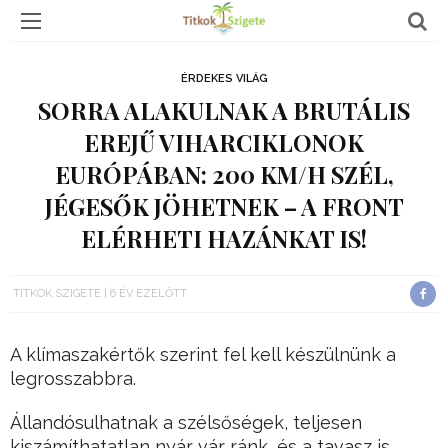
ÉRDEKES VILÁG
SORRA ALAKULNAK A BRUTÁLIS
EREJŰ VIHARCIKLONOK
EURÓPÁBAN: 200 KM/H SZÉL,
JÉGESŐK JÖHETNEK – A FRONT
ELÉRHETI HAZÁNKAT IS!
TITKOK SZIGETE
6 ÉV EZELŐTT
A klímaszakértők szerint fel kell készülnünk a
legrosszabbra.
Állandósulhatnak a szélsőségek, teljesen
kiszámíthatatlan nyár vár ránk, és a tavasz is