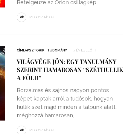
Betelgeuze az Orion csillagkép
MEGOSZTÁSOK
CÍMLAPSZTORIK
TUDOMÁNY
3 ÉV EZELŐTT
VILÁGVÉGE JÖN: EGY TANULMÁNY
SZERINT HAMAROSAN “SZÉTHULLIK
A FÖLD”
Borzalmas és sajnos nagyon pontos
képet kaptak arról a tudósok, hogyan
hullik szét majd minden a talpunk alatt,
méghozzá hamarosan,
MEGOSZTÁSOK