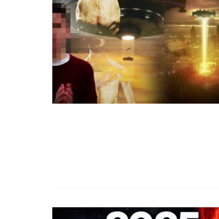
99,13%-OS HA
NULLÁZZA AZ 
EZ A MOTOR!