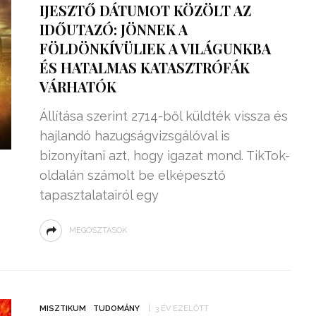
IJESZTŐ DÁTUMOT KÖZÖLT AZ
IDŐUTAZÓ: JÖNNEK A
FÖLDÖNKÍVÜLIEK A VILÁGUNKBA
ÉS HATALMAS KATASZTRÓFÁK
VÁRHATÓK
Állítása szerint 2714-ből küldték vissza és
hajlandó hazugságvizsgálóval is
bizonyítani azt, hogy igazat mond. TikTok-
oldalán számolt be elképesztő
tapasztalatairól egy
MEGOSZTÁSOK
ZSENIÁLIS DOLOG TALÁLT KI
HÁROM DIÁK: VÉGTELEN
TÉKONYSÁGGAL
ENERGIÁT
ÁRAMSZÁMLÁT
TERMELHETNÉNEK A
FEKVŐRENDŐRÖK!
MISZTIKUM
TUDOMÁNY
3 ÉV EZELŐTT