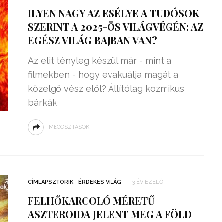
ILYEN NAGY AZ ESÉLYE A TUDÓSOK
SZERINT A 2025-ÖS VILÁGVÉGÉN: AZ
EGÉSZ VILÁG BAJBAN VAN?
Az elit tényleg készül már - mint a
filmekben - hogy evakuálja magát a
közelgő vész elől? Állítólag kozmikus
bárkák
MEGOSZTÁSOK
CÍMLAPSZTORIK
ÉRDEKES VILÁG
3 ÉV EZELŐTT
FELHŐKARCOLÓ MÉRETŰ
ASZTEROIDA JELENT MEG A FÖLD