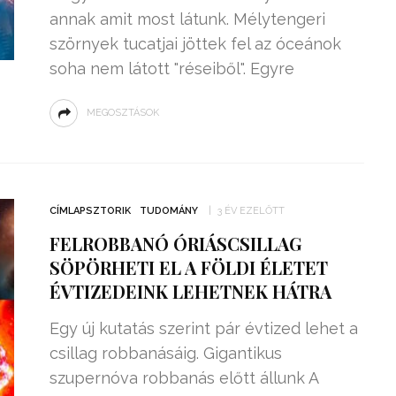
annak amit most látunk. Mélytengeri
szörnyek tucatjai jöttek fel az óceánok
soha nem látott "réseiből". Egyre
MEGOSZTÁSOK
CÍMLAPSZTORIK
TUDOMÁNY
3 ÉV EZELŐTT
FELROBBANÓ ÓRIÁSCSILLAG
SÖPÖRHETI EL A FÖLDI ÉLETET
ÉVTIZEDEINK LEHETNEK HÁTRA
Egy új kutatás szerint pár évtized lehet a
csillag robbanásáig. Gigantikus
szupernóva robbanás előtt állunk A