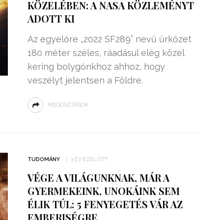
KÖZELÉBEN: A NASA KÖZLEMÉNYT
ADOTT KI
Az egyelőre „2022 SF289” nevű űrkőzet
180 méter széles, ráadásul elég közel
kering bolygónkhoz ahhoz, hogy
veszélyt jelentsen a Földre.
MEGOSZTÁSOK
TUDOMÁNY
3 ÉV EZELŐTT
VÉGE A VILÁGUNKNAK, MÁR A
GYERMEKEINK, UNOKÁINK SEM
ÉLIK TÚL: 5 FENYEGETÉS VÁR AZ
EMBERISÉGRE