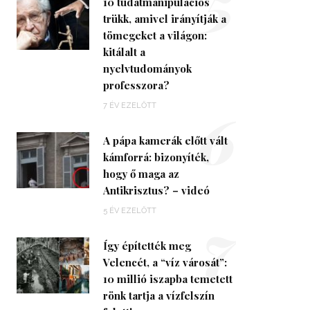
5
10 tudatmanipulációs
trükk, amivel irányítják a
tömegeket a világon:
kitálalt a
nyelvtudományok
professzora?
6
7 ÉV EZELŐTT
A pápa kamerák előtt vált
kámforrá: bizonyíték,
hogy ő maga az
Antikrisztus? – videó
7
5 ÉV EZELŐTT
Így építették meg
Velencét, a “víz városát”:
10 millió iszapba temetett
rönk tartja a vízfelszín