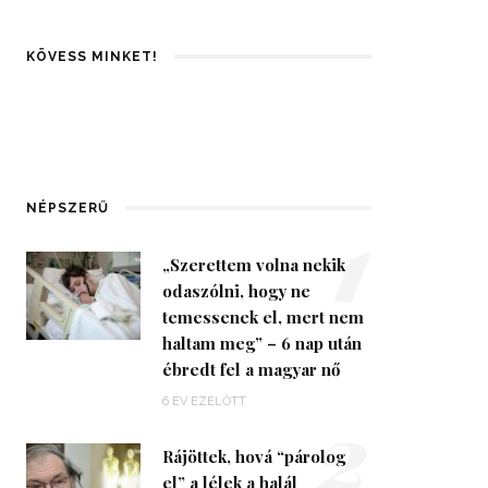
KÖVESS MINKET!
1
NÉPSZERŰ
„Szerettem volna nekik
odaszólni, hogy ne
temessenek el, mert nem
haltam meg” – 6 nap után
ébredt fel a magyar nő
2
6 ÉV EZELŐTT
Rájöttek, hová “párolog
el” a lélek a halál