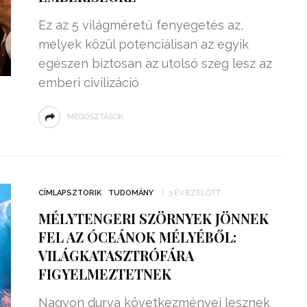
Ez az 5 világméretű fenyegetés az,
melyek közül potenciálisan az egyik
egészen biztosan az utolsó szeg lesz az
emberi civilizáció
MEGOSZTÁSOK
CÍMLAPSZTORIK
TUDOMÁNY
3 ÉV EZELŐTT
MÉLYTENGERI SZÖRNYEK JÖNNEK
FEL AZ ÓCEÁNOK MÉLYÉBŐL:
VILÁGKATASZTRÓFÁRA
FIGYELMEZTETNEK
Nagyon durva következményei lesznek