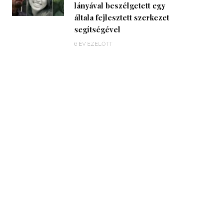
lányával beszélgetett egy
általa fejlesztett szerkezet
segítségével
6 ÉV EZELŐTT