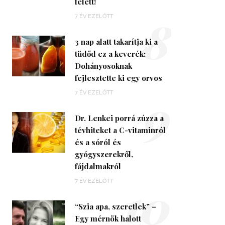
felett!
8
7 ÉV EZELŐTT
3 nap alatt takarítja ki a
tüdőd ez a keverék:
Dohányosoknak
fejlesztette ki egy orvos
9
7 ÉV EZELŐTT
Dr. Lenkei porrá zúzza a
tévhiteket a C-vitaminról
és a sóról és
gyógyszerekről,
fájdalmakról
10
7 ÉV EZELŐTT
“Szia apa, szeretlek” –
Egy mérnök halott