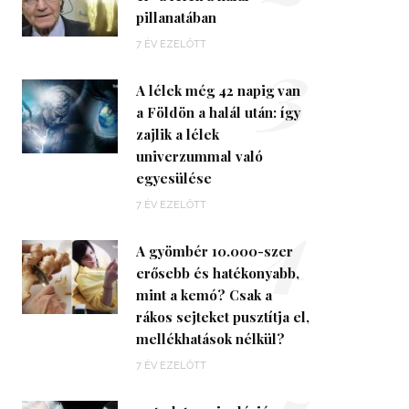
pillanatában
3
7 ÉV EZELŐTT
A lélek még 42 napig van
a Földön a halál után: így
zajlik a lélek
univerzummal való
egyesülése
4
7 ÉV EZELŐTT
A gyömbér 10.000-szer
erősebb és hatékonyabb,
mint a kemó? Csak a
rákos sejteket pusztítja el,
mellékhatások nélkül?
7 ÉV EZELŐTT