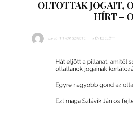
OLTOTTAK JOGAIT, 
HÍRT – 
szerző:
TITKOK SZIGETE
5 ÉV EZELŐTT
Hát eljött a pillanat, amitől
oltatlanok jogainak korlátoz
Egyre nagyobb gond az olta
Ezt maga Szlávik Ján os fej