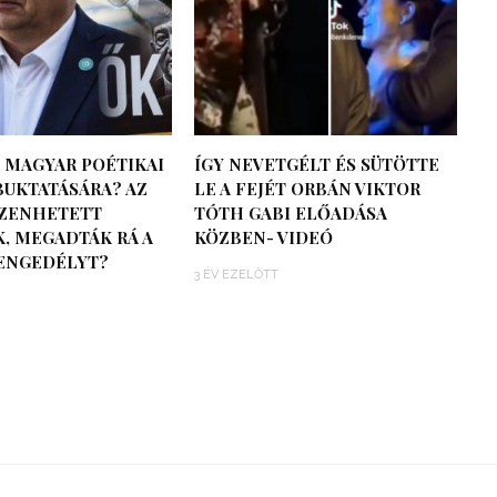
Ő MAGYAR POÉTIKAI
ÍGY NEVETGÉLT ÉS SÜTÖTTE
BUKTATÁSÁRA? AZ
LE A FEJÉT ORBÁN VIKTOR
ÜZENHETETT
TÓTH GABI ELŐADÁSA
, MEGADTÁK RÁ A
KÖZBEN- VIDEÓ
 ENGEDÉLYT?
3 ÉV EZELŐTT