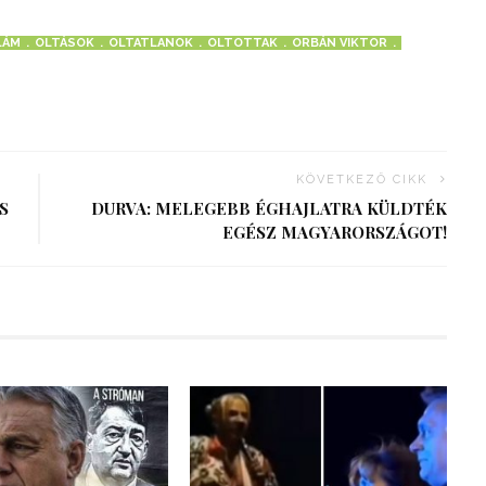
LÁM
OLTÁSOK
OLTATLANOK
OLTOTTAK
ORBÁN VIKTOR
KÖVETKEZŐ CIKK
S
DURVA: MELEGEBB ÉGHAJLATRA KÜLDTÉK
EGÉSZ MAGYARORSZÁGOT!