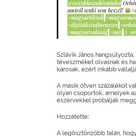
@roxyblazeahivatalos
Orbán
amiről senki sem beszél!
#
#magyartiktok
#magyarmé
#digitálisinfluenszer
#orbá
#magyarvalóság
#rajz
♬ er
Szlávik János hangsúlyozta,
téveszméket olvasnak és han
károsak, ezért inkább vállalj
A másik ötven százalékot val
olyan csoportok, amelyek az
észérvekkel próbálják megg
Hozzátette:
A legösztönzőbb talán, hogy 