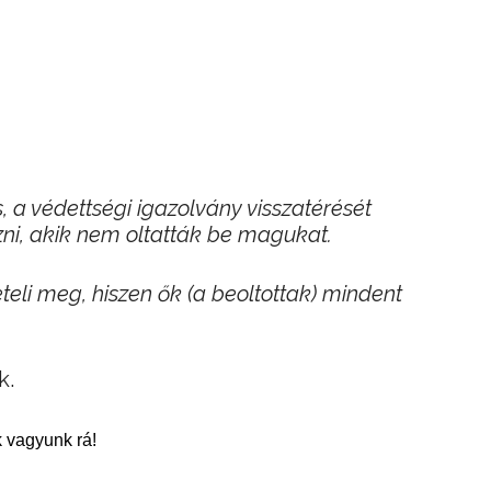
, a védettségi igazolvány visszatérését
zni, akik nem oltatták be magukat.
eli meg, hiszen ők (a beoltottak) mindent
k.
 vagyunk rá!