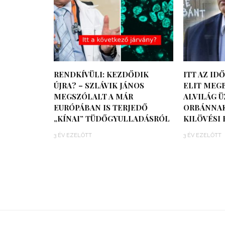
RENDKÍVÜLI: KEZDŐDIK
ITT AZ ID
ÚJRA? – SZLÁVIK JÁNOS
ELIT MEG
MEGSZÓLALT A MÁR
ALVILÁG 
EURÓPÁBAN IS TERJEDŐ
ORBÁNNAK
„KÍNAI” TÜDŐGYULLADÁSRÓL
KILÖVÉSI
3 ÉV EZELŐTT
3 ÉV EZELŐTT