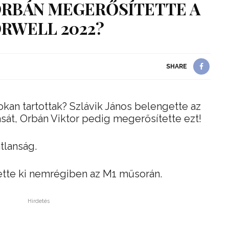
ORBÁN MEGERŐSÍTETTE A
ORWELL 2022?
SHARE
 sokan tartottak? Szlávik János belengette az
ását, Orbán Viktor pedig megerősítette ezt!
tlanság.
tette ki nemrégiben az M1 műsorán.
Hirdetés