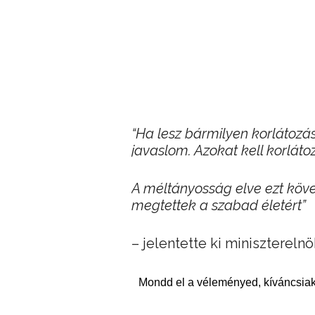
“Ha lesz bármilyen korlátozás
javaslom. Azokat kell korláto
A méltányosság elve ezt követ
megtettek a szabad életért”
– jelentette ki miniszterelnö
Mondd el a véleményed, kíváncsiak