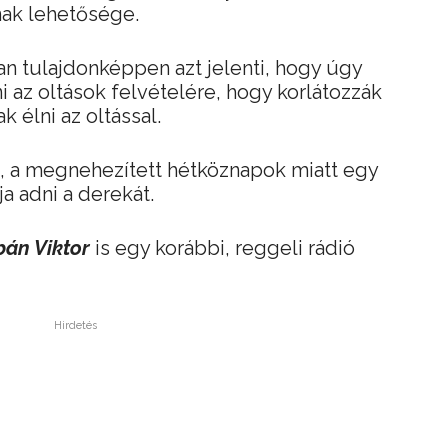
nak lehetősége.
n tulajdonképpen azt jelenti, hogy úgy
 az oltások felvételére, hogy korlátozzák
k élni az oltással.
, a megnehezített hétköznapok miatt egy
a adni a derekát.
bán Viktor
is egy korábbi, reggeli rádió
Hirdetés