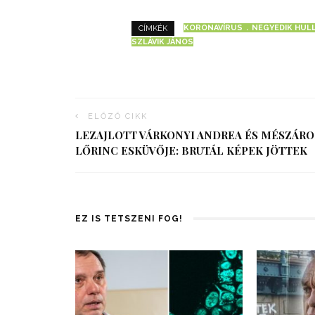
KORONAVÍRUS
NEGYEDIK HUL
CÍMKÉK
SZLÁVIK JÁNOS
ELŐZŐ CIKK
LEZAJLOTT VÁRKONYI ANDREA ÉS MÉSZÁRO
LŐRINC ESKÜVŐJE: BRUTÁL KÉPEK JÖTTEK
EZ IS TETSZENI FOG!