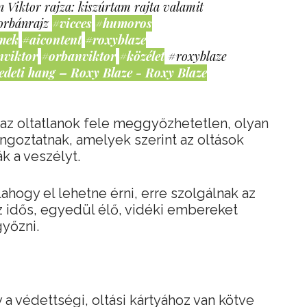
 Viktor rajza: kiszúrtam rajta valamit
orbánrajz
#vicces
#humoros
mek
#aicontent
#roxyblaze
nviktor
#orbanviktor
#közélet
#roxyblaze
edeti hang – Roxy Blaze - Roxy Blaze
 az oltatlanok fele meggyőzhetetlen, olyan
goztatnak, amelyek szerint az oltások
ák a veszélyt.
ahogy el lehetne érni, erre szolgálnak az
 idős, egyedül élő, vidéki embereket
yőzni.
a védettségi, oltási kártyához van kötve