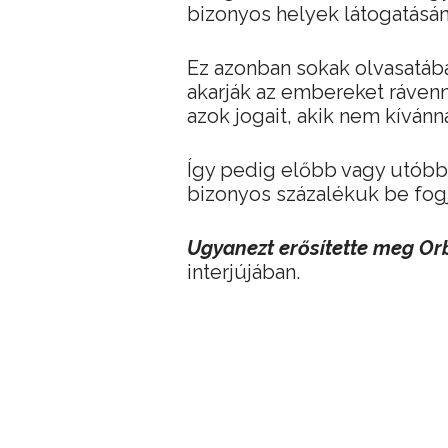
bizonyos helyek látogatásá
Ez azonban sokak olvasatába
akarják az embereket rávenni
azok jogait, akik nem kívánna
Így pedig előbb vagy utóbb
bizonyos százalékuk be fogj
Ugyanezt erősítette meg Or
interjújában.