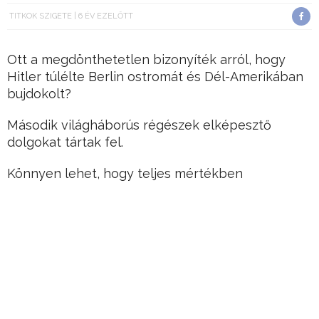
TITKOK SZIGETE
6 ÉV EZELŐTT
Ott a megdönthetetlen bizonyíték arról, hogy
Hitler túlélte Berlin ostromát és Dél-Amerikában
bujdokolt?
Második világháborús régészek elképesztő
dolgokat tártak fel.
Könnyen lehet, hogy teljes mértékben
újraírhatják Hitler és a náci vezérkar háború utáni
történelmét.
Hirdetés