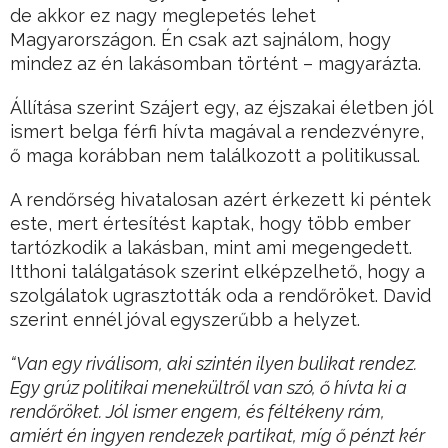
de akkor ez nagy meglepetés lehet
Magyarországon. Én csak azt sajnálom, hogy
mindez az én lakásomban történt – magyarázta.
Állítása szerint Szájert egy, az éjszakai életben jól
ismert belga férfi hívta magával a rendezvényre,
ő maga korábban nem találkozott a politikussal.
A rendőrség hivatalosan azért érkezett ki péntek
este, mert értesítést kaptak, hogy több ember
tartózkodik a lakásban, mint ami megengedett.
Itthoni találgatások szerint elképzelhető, hogy a
szolgálatok ugrasztották oda a rendőröket. David
szerint ennél jóval egyszerűbb a helyzet.
“Van egy riválisom, aki szintén ilyen bulikat rendez.
Egy grúz politikai menekültről van szó, ő hívta ki a
rendőröket. Jól ismer engem, és féltékeny rám,
amiért én ingyen rendezek partikat, míg ő pénzt kér