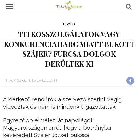
EGYÉB
TITKOSSZOLGÁLATOK VAGY
KONKURENCIAHARC MIATT BUKOTT
SZÁJER? FURCSA DOLGOK
DERÜLTEK KI
TITKOK SZIGETE
6 ÉV EZELŐTT
A kiérkező rendőrök a szervező szerint végig
videóztak és nem is mindenkit igazoltattak.
Egyre több elmélet lát napvilágot
Magyarországon arról, hogy a botrányba
keveredett Szájer József bukása