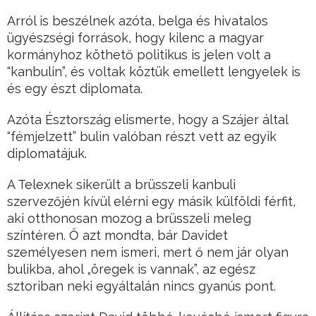
Arról is beszélnek azóta, belga és hivatalos
ügyészségi források, hogy kilenc a magyar
kormányhoz köthető politikus is jelen volt a
“kanbulin”, és voltak köztük emellett lengyelek is
és egy észt diplomata.
Azóta Észtország elismerte, hogy a Szájer által
“fémjelzett” bulin valóban részt vett az egyik
diplomatájuk.
A Telexnek sikerült a brüsszeli kanbuli
szervezőjén kívül elérni egy másik külföldi férfit,
aki otthonosan mozog a brüsszeli meleg
színtéren. Ő azt mondta, bár Davidet
személyesen nem ismeri, mert ő nem jár olyan
bulikba, ahol „öregek is vannak”, az egész
sztoriban neki egyáltalán nincs gyanús pont.