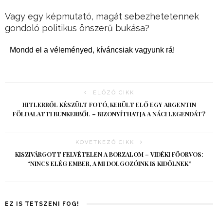
Vagy egy képmutató, magát sebezhetetennek
gondoló politikus önszerű bukása?
Mondd el a véleményed, kíváncsiak vagyunk rá!
ELŐZŐ CIKK
HITLERRŐL KÉSZÜLT FOTÓ, KERÜLT ELŐ EGY ARGENTIN
FÖLDALATTI BUNKERBŐL – BIZONYÍTHATJA A NÁCI LEGENDÁT?
KÖVETKEZŐ CIKK
KISZIVÁRGOTT FELVÉTELEN A BORZALOM – VIDÉKI FŐORVOS:
“NINCS ELÉG EMBER, A MI DOLGOZÓINK IS KIDŐLNEK”
EZ IS TETSZENI FOG!