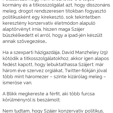
kormány és a titkosszolgálat azt, hogy disszonáns
meleg, drogot rendszeresen titokban fogyasztó
politikusként egy kirekesztő, sok tekintetben
keresztény konzervatív életmódon alapuló
alaptörvényt írnia, hiszen maga Szájer
büszkélkedett el arról, hogy a ipad-jén készült
annak szövegezése…
Ha a szexparti házigazdája, David Manzheley (29)
kötődik a titkosszolgálatokhoz, akkor igen alapos
fedést kapott, hogy lebuktathassa Szájert: már
három éve szervez orgiákat, Twitter-fiókján jóval
több mint háromezer – szinte kizárólag meleg –
ismerőse van.
A Blikk megkereste a férfit, aki több furcsa
körülményről is beszámolt:
Nem tudtam, hogy Szájer konzervatív politikus,