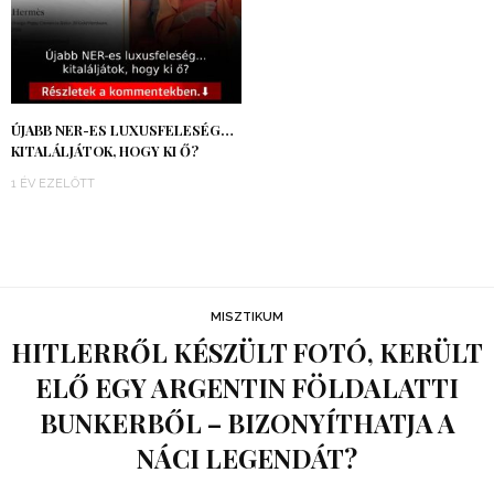
ÚJABB NER-ES LUXUSFELESÉG…
KITALÁLJÁTOK, HOGY KI Ő?
1 ÉV EZELŐTT
MISZTIKUM
HITLERRŐL KÉSZÜLT FOTÓ, KERÜLT
ELŐ EGY ARGENTIN FÖLDALATTI
BUNKERBŐL – BIZONYÍTHATJA A
NÁCI LEGENDÁT?