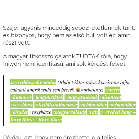
Szájer ugyanis mindeddig sebezhetetlennek tűnt,
és bizonyos, hogy nem az első buli volt ez, amin
részt vett.
A magyar titkosszolgálatok TUDTAK róla, hogy
milyen nemi identitású, ami sok kérdést felvet.
@roxyblazeahivatalos
Orbán Viktor rajza: kiszúrtam rajta
valamit amiről senki sem beszél!
#orbánrajz
#vicces
#humoros
#magyartiktok
#magyarmémek
#aicontent
#roxyblaze
#digitálisinfluenszer
#orbánviktor
#orbanviktor
#közélet
#roxyblaze
#magyarvalóság
#rajz
♬ eredeti hang –
Roxy Blaze - Roxy Blaze
Például azt, hogy nem érezhette-e a teljes