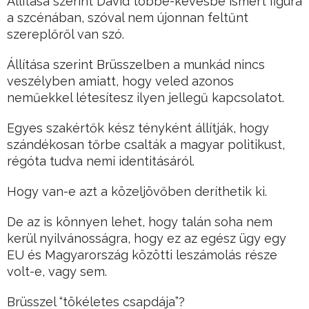
Állítása szerint David többé-kevésbé ismert figura
a szcénában, szóval nem újonnan feltűnt
szereplőről van szó.
Állítása szerint Brüsszelben a munkád nincs
veszélyben amiatt, hogy veled azonos
neműekkel létesítesz ilyen jellegű kapcsolatot.
Egyes szakértők kész tényként állítják, hogy
szándékosan tőrbe csalták a magyar politikust,
régóta tudva nemi identitásáról.
Hogy van-e azt a közeljövőben deríthetik ki.
De az is könnyen lehet, hogy talán soha nem
kerül nyilvánosságra, hogy ez az egész ügy egy
EU és Magyarország közötti leszámolás része
volt-e, vagy sem.
Brüsszel “tökéletes csapdája”?