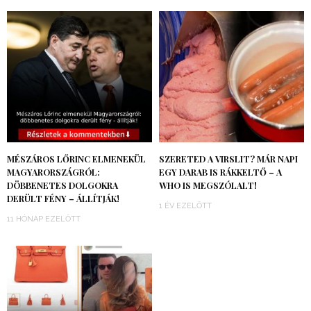
MÉSZÁROS LŐRINC ELMENEKÜL
SZERETED A VIRSLIT? MÁR NAPI
MAGYARORSZÁGRÓL:
EGY DARAB IS RÁKKELTŐ – A
DÖBBENETES DOLGOKRA
WHO IS MEGSZÓLALT!
DERÜLT FÉNY – ÁLLÍTJÁK!
1 ÉV EZELŐTT
11 HÓNAP EZELŐTT